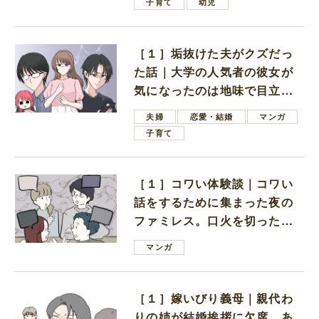
子育て
幼児
［１］垢抜けた夫がクズだっ
た話｜大学の人気者の彼女が
気になったのは地味で目立た
ない男子学生
夫婦
恋愛・結婚
マンガ
子育て
［１］コワい体験談｜コワい
話をするために集まった夜の
ファミレス。口火を切ったの
は電車好きの男の子ママ
マンガ
［１］嫁いびり義母｜親代わ
りの姉が結婚挨拶に欠席。あ