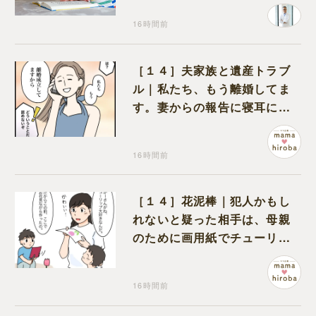
16時間前
［１４］夫家族と遺産トラブ
ル｜私たち、もう離婚してま
す。妻からの報告に寝耳に水
の夫は大慌て
16時間前
［１４］花泥棒｜犯人かもし
れないと疑った相手は、母親
のために画用紙でチューリッ
プを作っていただけだった
16時間前