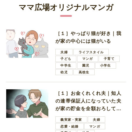
ママ広場オリジナルマンガ
［１］やっぱり猫が好き｜我
が家の中心には猫がいる
夫婦
ライフスタイル
子ども
マンガ
子育て
中学生
園児
小学生
幼児
高校生
［１］お金くれくれ夫｜知人
の連帯保証人になっていた夫
が家の貯金を全額おろしてほ
しいと言ってきた
義実家・実家
夫婦
恋愛・結婚
マンガ