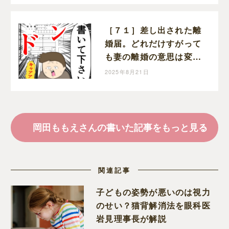
もえと申します
［７１］差し出された離
婚届。どれだけすがって
も妻の離婚の意思は変わ
らない。クセ強義母に抗
2025年8月21日
う嫁達｜岡田ももえと申
します
岡田ももえさんの書いた記事をもっと見る
関連記事
子どもの姿勢が悪いのは視力
のせい？猫背解消法を眼科医
岩見理事長が解説