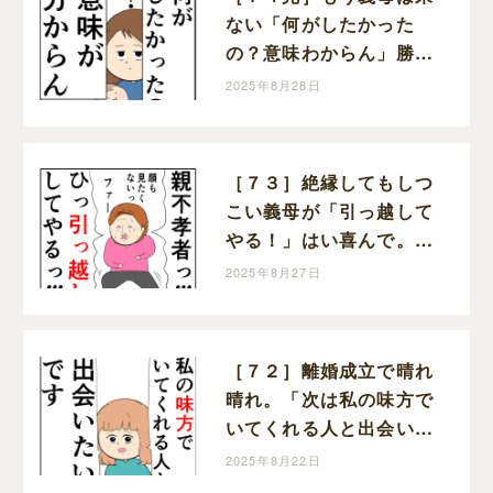
ない「何がしたかった
の？意味わからん」勝っ
た！クセ強義母に抗う嫁
2025年8月28日
達｜岡田ももえと申しま
す
［７３］絶縁してもしつ
こい義母が「引っ越して
やる！」はい喜んで。ク
セ強義母に抗う嫁達｜岡
2025年8月27日
田ももえと申します
［７２］離婚成立で晴れ
晴れ。「次は私の味方で
いてくれる人と出会いた
い」と前を向く。クセ強
2025年8月22日
義母に抗う嫁達｜岡田も