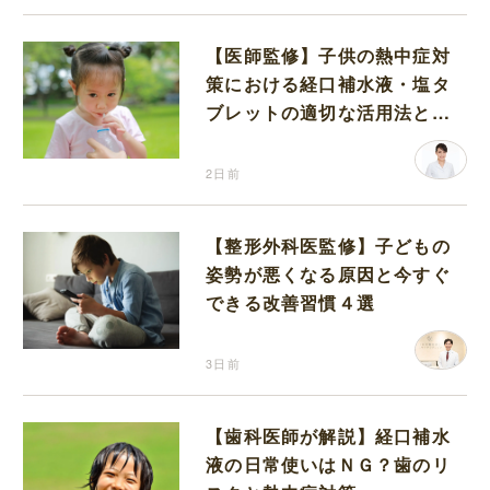
【医師監修】子供の熱中症対
策における経口補水液・塩タ
ブレットの適切な活用法と水
分補給の注意点
2日前
【整形外科医監修】子どもの
姿勢が悪くなる原因と今すぐ
できる改善習慣４選
3日前
【歯科医師が解説】経口補水
液の日常使いはＮＧ？歯のリ