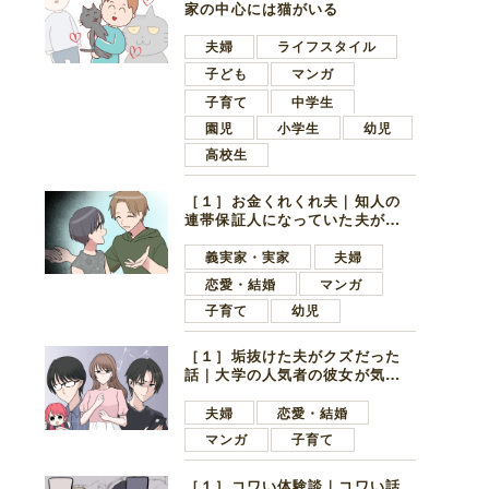
家の中心には猫がいる
夫婦
ライフスタイル
子ども
マンガ
子育て
中学生
園児
小学生
幼児
高校生
［１］お金くれくれ夫｜知人の
連帯保証人になっていた夫が家
の貯金を全額おろしてほしいと
言ってきた
義実家・実家
夫婦
恋愛・結婚
マンガ
子育て
幼児
［１］垢抜けた夫がクズだった
話｜大学の人気者の彼女が気に
なったのは地味で目立たない男
子学生
夫婦
恋愛・結婚
マンガ
子育て
［１］コワい体験談｜コワい話