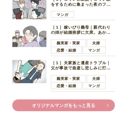
をするために集まった夜のファ
ミレス。口火を切ったのは電車
好きの男の子ママ
マンガ
［１］嫁いびり義母｜親代わり
の姉が結婚挨拶に欠席。あから
さまに不機嫌になった義母
義実家・実家
夫婦
恋愛・結婚
マンガ
［１］夫家族と遺産トラブル｜
父が事故で急逝し悲しみに打ち
ひしがれる妻を力強い言葉で励
ます夫
義実家・実家
夫婦
恋愛・結婚
マンガ
オリジナルマンガをもっと見る