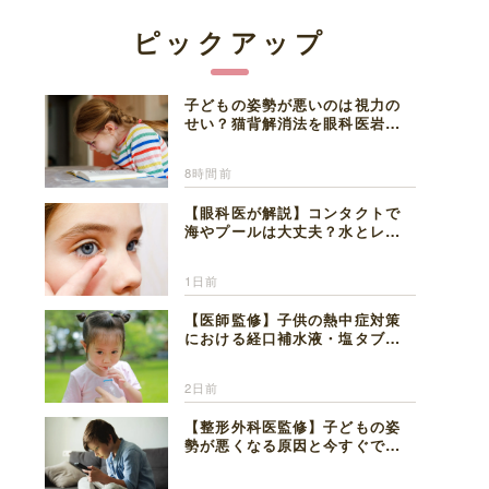
ピックアップ
子どもの姿勢が悪いのは視力の
せい？猫背解消法を眼科医岩見
理事長が解説
8時間前
【眼科医が解説】コンタクトで
海やプールは大丈夫？水とレン
ズの注意点
1日前
【医師監修】子供の熱中症対策
における経口補水液・塩タブレ
ットの適切な活用法と水分補給
の注意点
2日前
【整形外科医監修】子どもの姿
勢が悪くなる原因と今すぐでき
る改善習慣４選