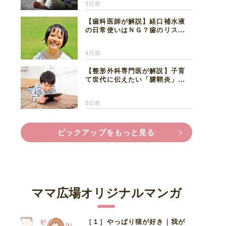
3日前
【歯科医師が解説】経口補水液
の日常使いはＮＧ？歯のリスク
と熱中症対策
4日前
【整形外科専門医が解説】子育
て世代に伝えたい「腱鞘炎」の
正しい知識と対処法
5日前
ピックアップをもっと見る
ママ広場オリジナルマンガ
［１］やっぱり猫が好き｜我が