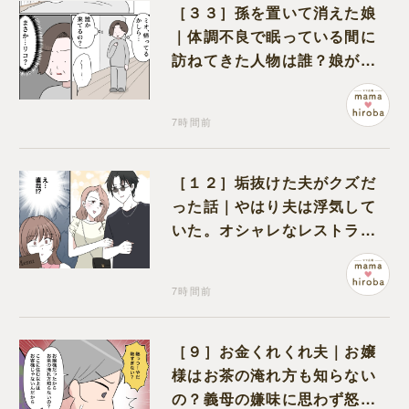
［３３］孫を置いて消えた娘
｜体調不良で眠っている間に
訪ねてきた人物は誰？娘が戻
ってきたのかと不安になる
7時間前
［１２］垢抜けた夫がクズだ
った話｜やはり夫は浮気して
いた。オシャレなレストラン
で夫の浮気現場に遭遇
7時間前
［９］お金くれくれ夫｜お嬢
様はお茶の淹れ方も知らない
の？義母の嫌味に思わず怒り