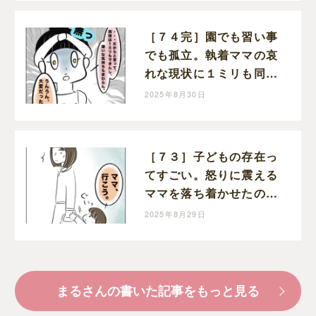
［７４完］園でも習い事
でも孤立。執着ママの哀
れな現状に１ミリも同情
できない。執着ママにロ
2025年8月30日
ックオンされた話｜まる
の育児絵日記
［７３］子どもの存在っ
てすごい。怒りに震える
ママを落ち着かせたのは
幼い娘。執着ママにロッ
2025年8月29日
クオンされた話｜まるの
育児絵日記
まるさんの書いた記事をもっと見る