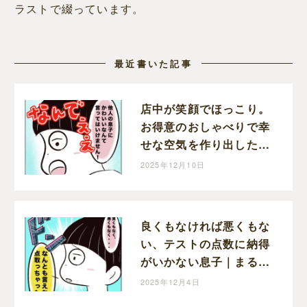
ラストで綴っています。
最近書いた記事
店中が笑顔でほっこり。
お得意のおしゃべりで幸
せな空気を作り出した息
子｜まるの育児絵日記
2025年12月10日
良くもなければ悪くもな
い、テストの点数に納得
がいかない息子｜まるの
育児絵日記
2025年12月4日