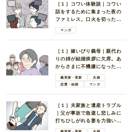
［１］コワい体験談｜コワい
話をするために集まった夜の
ファミレス。口火を切ったの
は電車好きの男の子ママ
マンガ
［１］嫁いびり義母｜親代わ
りの姉が結婚挨拶に欠席。あ
からさまに不機嫌になった義
母
義実家・実家
夫婦
恋愛・結婚
マンガ
［１］夫家族と遺産トラブル
｜父が事故で急逝し悲しみに
打ちひしがれる妻を力強い言
葉で励ます夫
義実家・実家
夫婦