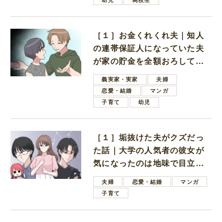
［１］お金くれくれ夫｜知人
の連帯保証人になっていた夫
が家の貯金を全額おろしてほ
しいと言ってきた
義実家・実家
夫婦
恋愛・結婚
マンガ
子育て
幼児
［１］垢抜けた夫がクズだっ
た話｜大学の人気者の彼女が
気になったのは地味で目立た
ない男子学生
夫婦
恋愛・結婚
マンガ
子育て