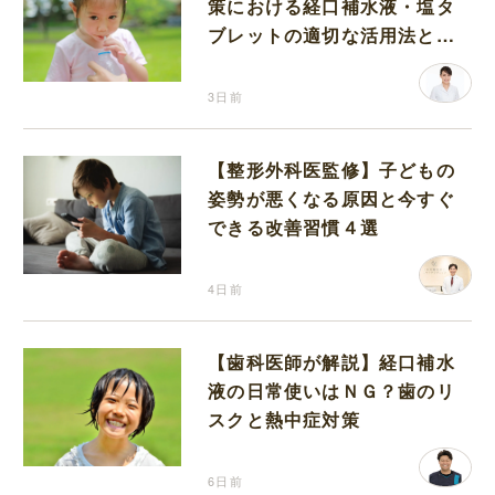
策における経口補水液・塩タ
ブレットの適切な活用法と水
分補給の注意点
3日前
【整形外科医監修】子どもの
姿勢が悪くなる原因と今すぐ
できる改善習慣４選
4日前
【歯科医師が解説】経口補水
液の日常使いはＮＧ？歯のリ
スクと熱中症対策
6日前