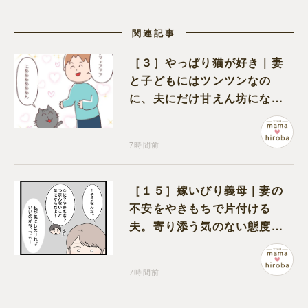
関連記事
［３］やっぱり猫が好き｜妻
と子どもにはツンツンなの
に、夫にだけ甘えん坊になる
猫のギャップに癒される
7時間前
［１５］嫁いびり義母｜妻の
不安をやきもちで片付ける
夫。寄り添う気のない態度に
モヤモヤが募る
7時間前