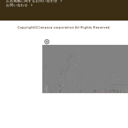
広告掲載に関するお問い合わせ
お問い合わせ
Copyright(C) enasia corporation All Rights Reserved.
L
o
/
M
a
u
d
t
e
e
d
:
5
4