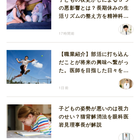
の悪影響とは？長期休みの生
活リズムの整え方を精神科医
が解説
17時間前
【職業紹介】部活に打ち込ん
だことが将来の興味へ繋がっ
た。医師を目指した日々を振
り返って思うこと
1日前
子どもの姿勢が悪いのは視力
のせい？猫背解消法を眼科医
岩見理事長が解説