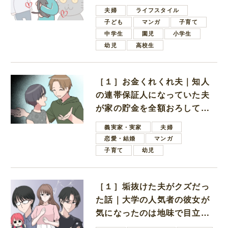
夫婦
ライフスタイル
子ども
マンガ
子育て
中学生
園児
小学生
幼児
高校生
［１］お金くれくれ夫｜知人
の連帯保証人になっていた夫
が家の貯金を全額おろしてほ
しいと言ってきた
義実家・実家
夫婦
恋愛・結婚
マンガ
子育て
幼児
［１］垢抜けた夫がクズだっ
た話｜大学の人気者の彼女が
気になったのは地味で目立た
ない男子学生