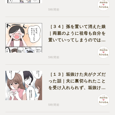
5時間前
［３４］孫を置いて消えた娘
｜両親のように祖母も自分を
置いていってしまうのでは？
と怯えて泣く孫に心が痛む
5時間前
［１３］垢抜けた夫がクズだ
った話｜夫に裏切られたこと
を受け入れられず、垢抜けた
ことが関係しているのかと嘆
く
5時間前