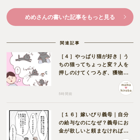
めめさんの書いた記事をもっと見る
関連記事
［４］やっぱり猫が好き｜う
ちの猫ってちょっと変？人を
押しのけてくつろぎ、獲物に
も物怖じしない鋼のハート
5時間前
［１６］嫁いびり義母｜自分
の給与なのになぜ？義母にお
金が欲しいと頼まなければな
らない状況に疑問を抱く