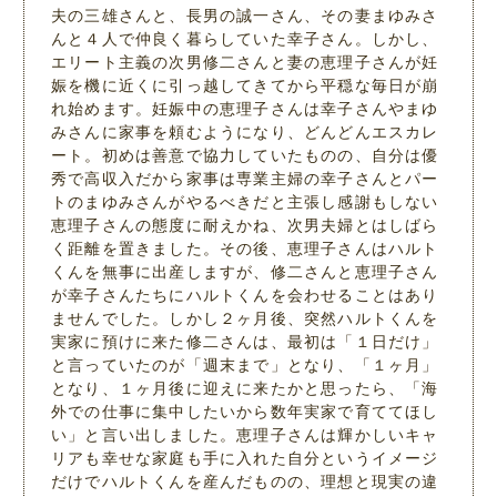
夫の三雄さんと、長男の誠一さん、その妻まゆみさ
んと４人で仲良く暮らしていた幸子さん。しかし、
エリート主義の次男修二さんと妻の恵理子さんが妊
娠を機に近くに引っ越してきてから平穏な毎日が崩
れ始めます。妊娠中の恵理子さんは幸子さんやまゆ
みさんに家事を頼むようになり、どんどんエスカレ
ート。初めは善意で協力していたものの、自分は優
秀で高収入だから家事は専業主婦の幸子さんとパー
トのまゆみさんがやるべきだと主張し感謝もしない
恵理子さんの態度に耐えかね、次男夫婦とはしばら
く距離を置きました。その後、恵理子さんはハルト
くんを無事に出産しますが、修二さんと恵理子さん
が幸子さんたちにハルトくんを会わせることはあり
ませんでした。しかし２ヶ月後、突然ハルトくんを
実家に預けに来た修二さんは、最初は「１日だけ」
と言っていたのが「週末まで」となり、「１ヶ月」
となり、１ヶ月後に迎えに来たかと思ったら、「海
外での仕事に集中したいから数年実家で育ててほし
い」と言い出しました。恵理子さんは輝かしいキャ
リアも幸せな家庭も手に入れた自分というイメージ
だけでハルトくんを産んだものの、理想と現実の違