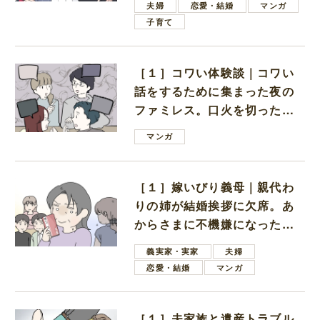
夫婦
恋愛・結婚
マンガ
子育て
［１］コワい体験談｜コワい
話をするために集まった夜の
ファミレス。口火を切ったの
は電車好きの男の子ママ
マンガ
［１］嫁いびり義母｜親代わ
りの姉が結婚挨拶に欠席。あ
からさまに不機嫌になった義
母
義実家・実家
夫婦
恋愛・結婚
マンガ
［１］夫家族と遺産トラブル