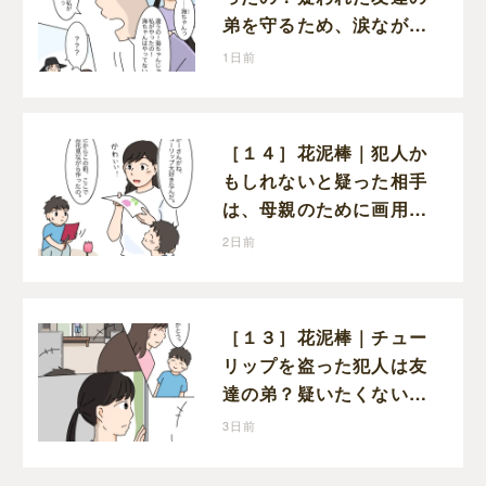
弟を守るため、涙ながら
に自分が犯人だと名乗り
1日前
出た娘
［１４］花泥棒｜犯人か
もしれないと疑った相手
は、母親のために画用紙
でチューリップを作って
2日前
いただけだった
［１３］花泥棒｜チュー
リップを盗った犯人は友
達の弟？疑いたくない気
持ちと真実の間でひとり
3日前
葛藤する娘