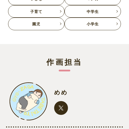
子育て
中学生
園児
小学生
作画担当
めめ