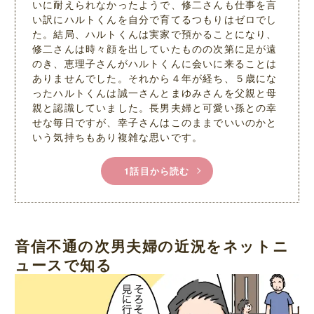
いに耐えられなかったようで、修二さんも仕事を言
い訳にハルトくんを自分で育てるつもりはゼロでし
た。結局、ハルトくんは実家で預かることになり、
修二さんは時々顔を出していたものの次第に足が遠
のき、恵理子さんがハルトくんに会いに来ることは
ありませんでした。それから４年が経ち、５歳にな
ったハルトくんは誠一さんとまゆみさんを父親と母
親と認識していました。長男夫婦と可愛い孫との幸
せな毎日ですが、幸子さんはこのままでいいのかと
いう気持ちもあり複雑な思いです。
1話目から読む
音信不通の次男夫婦の近況をネットニ
ュースで知る