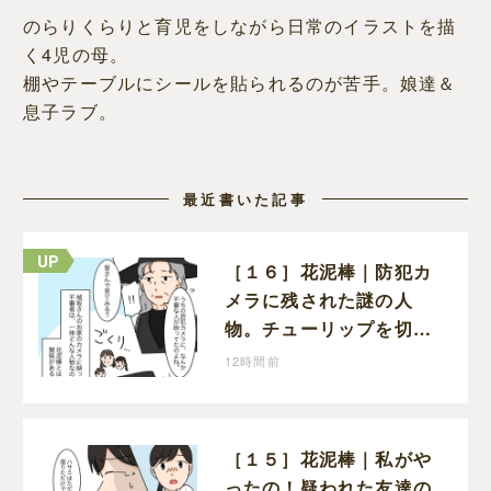
のらりくらりと育児をしながら日常のイラストを描
く4児の母。
棚やテーブルにシールを貼られるのが苦手。娘達＆
息子ラブ。
最近書いた記事
［１６］花泥棒｜防犯カ
メラに残された謎の人
物。チューリップを切っ
た犯人につながる証拠に
12時間前
なるのか期待する
［１５］花泥棒｜私がや
ったの！疑われた友達の