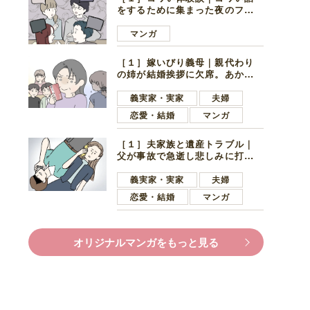
をするために集まった夜のファ
ミレス。口火を切ったのは電車
好きの男の子ママ
マンガ
［１］嫁いびり義母｜親代わり
の姉が結婚挨拶に欠席。あから
さまに不機嫌になった義母
義実家・実家
夫婦
恋愛・結婚
マンガ
［１］夫家族と遺産トラブル｜
父が事故で急逝し悲しみに打ち
ひしがれる妻を力強い言葉で励
ます夫
義実家・実家
夫婦
恋愛・結婚
マンガ
オリジナルマンガをもっと見る