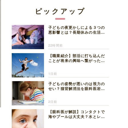
ピックアップ
子どもの夜更かしによる３つの
悪影響とは？長期休みの生活リ
ズムの整え方を精神科医が解説
22時間前
【職業紹介】部活に打ち込んだ
ことが将来の興味へ繋がった。
医師を目指した日々を振り返っ
て思うこと
1日前
子どもの姿勢が悪いのは視力の
せい？猫背解消法を眼科医岩見
理事長が解説
2日前
【眼科医が解説】コンタクトで
海やプールは大丈夫？水とレン
ズの注意点