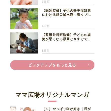
3日前
【医師監修】子供の熱中症対策
における経口補水液・塩タブレ
ットの適切な活用法と水分補給
の注意点
4日前
【整形外科医監修】子どもの姿
勢が悪くなる原因と今すぐでき
る改善習慣４選
5日前
ピックアップをもっと見る
ママ広場オリジナルマンガ
［１］やっぱり猫が好き｜我が