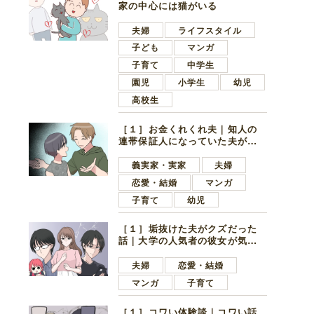
家の中心には猫がいる
夫婦
ライフスタイル
子ども
マンガ
子育て
中学生
園児
小学生
幼児
高校生
［１］お金くれくれ夫｜知人の
連帯保証人になっていた夫が家
の貯金を全額おろしてほしいと
言ってきた
義実家・実家
夫婦
恋愛・結婚
マンガ
子育て
幼児
［１］垢抜けた夫がクズだった
話｜大学の人気者の彼女が気に
なったのは地味で目立たない男
子学生
夫婦
恋愛・結婚
マンガ
子育て
［１］コワい体験談｜コワい話