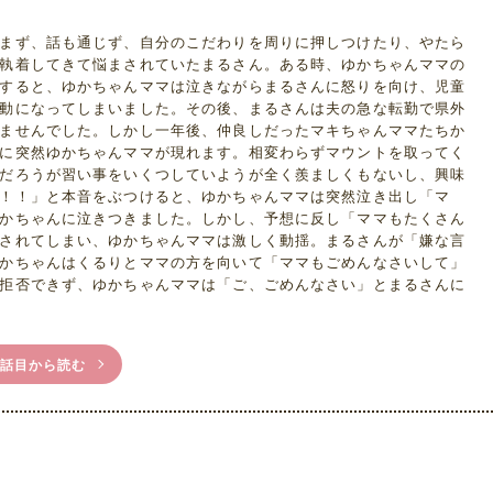
まず、話も通じず、自分のこだわりを周りに押しつけたり、やたら
執着してきて悩まされていたまるさん。ある時、ゆかちゃんママの
すると、ゆかちゃんママは泣きながらまるさんに怒りを向け、児童
動になってしまいました。その後、まるさんは夫の急な転勤で県外
ませんでした。しかし一年後、仲良しだったマキちゃんママたちか
に突然ゆかちゃんママが現れます。相変わらずマウントを取ってく
だろうが習い事をいくつしていようが全く羨ましくもないし、興味
！！」と本音をぶつけると、ゆかちゃんママは突然泣き出し「マ
かちゃんに泣きつきました。しかし、予想に反し「ママもたくさん
されてしまい、ゆかちゃんママは激しく動揺。まるさんが「嫌な言
かちゃんはくるりとママの方を向いて「ママもごめんなさいして」
拒否できず、ゆかちゃんママは「ご、ごめんなさい」とまるさんに
1話目から読む