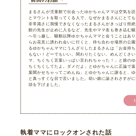
まるさんが児童館で出会ったゆかちゃんママは空気を読
とマウントを取ってくる人で、なぜかまるさんにとても
非常識さに我慢できなくなったまるさんがきっぱり拒絶
館の先生が止めに入るなど、先生やママ友も巻き込む騒
へ引っ越し、騒動以降ゆかちゃんママと会うことはあり
らお花見に誘われ会いに行くと、待ち合わせ場所の公園
るゆかちゃんママにうんざりしたまるさんは「お金持ち
もない！どーでもいい。関わりたくない。めんどくさい
マ、ちくちく言葉いっぱい言われちゃった！」と娘のゆ
ちくちくしてたよ。ダメだよ」とゆかちゃんに正論で返
葉聞かせちゃってごめんね」とゆかちゃんに謝ると、ゆ
と真っすぐな目で言いました。幼い娘に諭されさすがに
頭を下げました。
執着ママにロックオンされた話