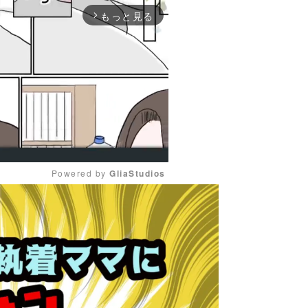
もっと見る
arrow_forward_ios
Powered by 
GliaStudios
M
u
t
e