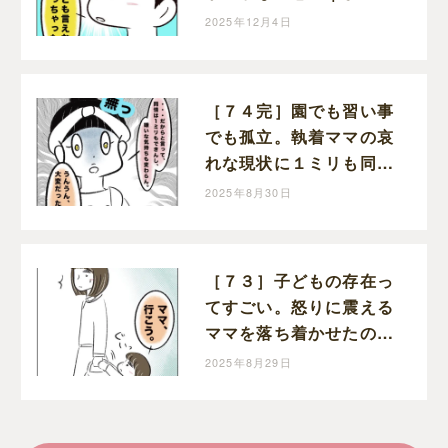
育児絵日記
2025年12月4日
［７４完］園でも習い事
でも孤立。執着ママの哀
れな現状に１ミリも同情
できない。執着ママにロ
2025年8月30日
ックオンされた話｜まる
の育児絵日記
［７３］子どもの存在っ
てすごい。怒りに震える
ママを落ち着かせたのは
幼い娘。執着ママにロッ
2025年8月29日
クオンされた話｜まるの
育児絵日記