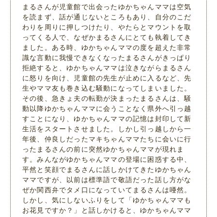
まるさんが児童館で出会ったゆかちゃんママは空気
を読まず、話が通じないところもあり、自分のこだ
わりを周りに押しつけたり、やたらとマウントを取
ってくる人で、なぜかまるさんにとても執着してき
ました。ある時、ゆかちゃんママの度を超えた非常
識な言動に我慢できなくなったまるさんがきっぱり
拒絶すると、ゆかちゃんママは泣きながらまるさん
に怒りを向け、児童館の先生が止めに入るなど、先
生やママ友も巻き込む騒動になってしまいました。
その後、急きょ夫の転勤が決まったまるさんは、騒
動以降ゆかちゃんママに会うことなく県外へ引っ越
すことになり、ゆかちゃんママの記憶は封印して新
生活をスタートさせました。しかし引っ越しから一
年後、仲良しだったマキちゃんママたちに会いに行
ったまるさんの前に突然ゆかちゃんママが現れま
す。みんながゆかちゃんママの登場に困惑する中、
平然と笑顔でまるさんに話しかけてきたゆかちゃん
ママですが、以前は標準語で敬語だった話し方がな
ぜか関西弁でタメ口になっていてまるさんは唖然。
しかし、気にしないふりをして「ゆかちゃんママも
お花見ですか？」と話しかけると、ゆかちゃんママ