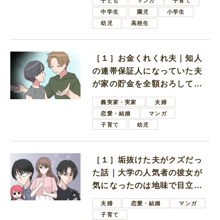
子ども
マンガ
子育て
中学生
園児
小学生
幼児
高校生
［１］お金くれくれ夫｜知人
の連帯保証人になっていた夫
が家の貯金を全額おろしてほ
しいと言ってきた
義実家・実家
夫婦
恋愛・結婚
マンガ
子育て
幼児
［１］垢抜けた夫がクズだっ
た話｜大学の人気者の彼女が
気になったのは地味で目立た
ない男子学生
夫婦
恋愛・結婚
マンガ
子育て