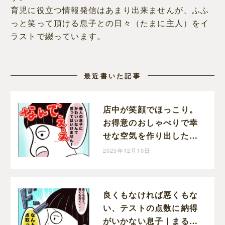
育児に役立つ情報発信はあまり出来ませんが、ふふ
っと笑って頂ける息子との日々（たまに主人）をイ
ラストで綴っています。
最近書いた記事
店中が笑顔でほっこり。
お得意のおしゃべりで幸
せな空気を作り出した息
子｜まるの育児絵日記
2025年12月10日
良くもなければ悪くもな
い、テストの点数に納得
がいかない息子｜まるの