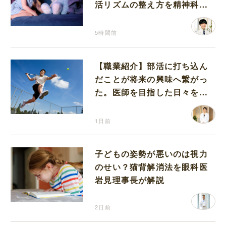
活リズムの整え方を精神科医
が解説
5時間前
【職業紹介】部活に打ち込ん
だことが将来の興味へ繋がっ
た。医師を目指した日々を振
り返って思うこと
1日前
子どもの姿勢が悪いのは視力
のせい？猫背解消法を眼科医
岩見理事長が解説
2日前