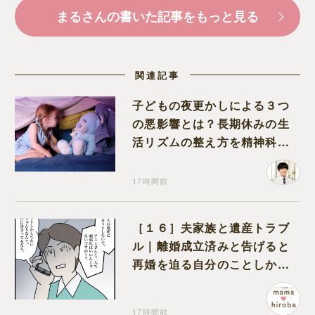
まるさんの書いた記事をもっと見る
関連記事
子どもの夜更かしによる３つ
の悪影響とは？長期休みの生
活リズムの整え方を精神科医
が解説
17時間前
［１６］夫家族と遺産トラブ
ル｜離婚成立済みと告げると
再婚を迫る自分のことしか考
えない元夫
17時間前