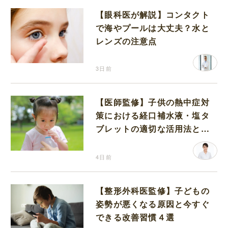
【眼科医が解説】コンタクト
で海やプールは大丈夫？水と
レンズの注意点
3日前
【医師監修】子供の熱中症対
策における経口補水液・塩タ
ブレットの適切な活用法と水
分補給の注意点
4日前
【整形外科医監修】子どもの
姿勢が悪くなる原因と今すぐ
できる改善習慣４選