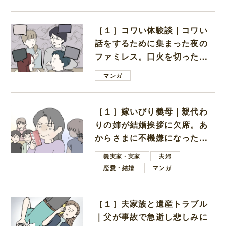
［１］コワい体験談｜コワい
話をするために集まった夜の
ファミレス。口火を切ったの
は電車好きの男の子ママ
マンガ
［１］嫁いびり義母｜親代わ
りの姉が結婚挨拶に欠席。あ
からさまに不機嫌になった義
母
義実家・実家
夫婦
恋愛・結婚
マンガ
［１］夫家族と遺産トラブル
｜父が事故で急逝し悲しみに