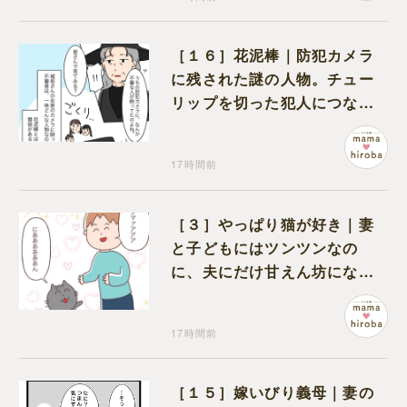
［１６］花泥棒｜防犯カメラ
に残された謎の人物。チュー
リップを切った犯人につなが
る証拠になるのか期待する
17時間前
［３］やっぱり猫が好き｜妻
と子どもにはツンツンなの
に、夫にだけ甘えん坊になる
猫のギャップに癒される
17時間前
［１５］嫁いびり義母｜妻の