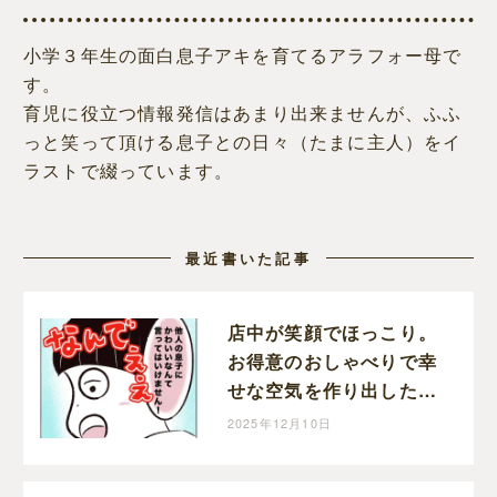
小学３年生の面白息子アキを育てるアラフォー母で
す。
育児に役立つ情報発信はあまり出来ませんが、ふふ
っと笑って頂ける息子との日々（たまに主人）をイ
ラストで綴っています。
最近書いた記事
店中が笑顔でほっこり。
お得意のおしゃべりで幸
せな空気を作り出した息
子｜まるの育児絵日記
2025年12月10日