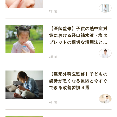
2日前
【医師監修】子供の熱中症対
策における経口補水液・塩タ
ブレットの適切な活用法と水
分補給の注意点
3日前
【整形外科医監修】子どもの
姿勢が悪くなる原因と今すぐ
できる改善習慣４選
4日前