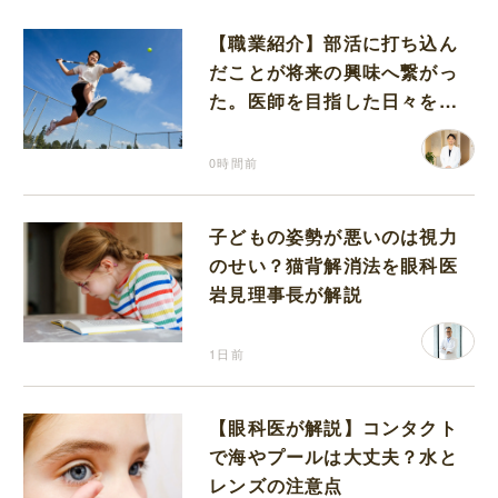
【職業紹介】部活に打ち込ん
だことが将来の興味へ繋がっ
た。医師を目指した日々を振
り返って思うこと
0時間前
子どもの姿勢が悪いのは視力
のせい？猫背解消法を眼科医
岩見理事長が解説
1日前
【眼科医が解説】コンタクト
で海やプールは大丈夫？水と
レンズの注意点