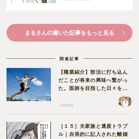
クオンされた話｜まるの
育児絵日記
まるさんの書いた記事をもっと見る
関連記事
【職業紹介】部活に打ち込ん
だことが将来の興味へ繋がっ
た。医師を目指した日々を振
り返って思うこと
12時間前
［１５］夫家族と遺産トラブ
ル｜自発的に記入された離婚