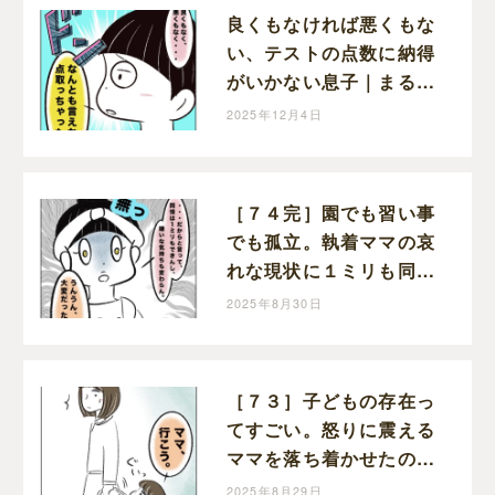
良くもなければ悪くもな
い、テストの点数に納得
がいかない息子｜まるの
育児絵日記
2025年12月4日
［７４完］園でも習い事
でも孤立。執着ママの哀
れな現状に１ミリも同情
できない。執着ママにロ
2025年8月30日
ックオンされた話｜まる
の育児絵日記
［７３］子どもの存在っ
てすごい。怒りに震える
ママを落ち着かせたのは
幼い娘。執着ママにロッ
2025年8月29日