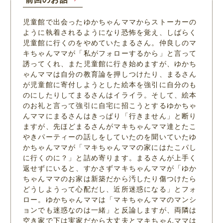
児童館で出会ったゆかちゃんママからストーカーの
ように執着されるようになり恐怖を覚え、しばらく
児童館に行くのをやめていたまるさん。仲良しのマ
キちゃんママが「私がフォローするから」と言って
誘ってくれ、また児童館に行き始めますが、ゆかち
ゃんママは自分の教育論を押しつけたり、まるさん
が児童館に寄付しようとした絵本を強引に自分のも
のにしたりしてまるさんはイライラ。そして、絵本
のお礼と言って強引に自宅に招こうとするゆかちゃ
んママにまるさんはきっぱり「行きません」と断り
ますが、先ほどまるさんがマキちゃんママ達とたこ
やきパーティーの話しをしていたのを聞いていたゆ
かちゃんママが「マキちゃんママの家にはたこパし
に行くのに？」と詰め寄ります。まるさんが上手く
返せずにいると、すかさずマキちゃんママが「ゆか
ちゃんママのお家は新築だから汚したり傷つけたら
どうしようって心配だし、近所迷惑になる」とフォ
ロー。ゆかちゃんママは「マキちゃんママのマンシ
ョンでも迷惑なのは一緒」と反論しますが、両隣は
空き家で下は実家だから大丈夫とマキちゃんママは