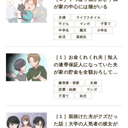
が家の中心には猫がいる
夫婦
ライフスタイル
子ども
マンガ
子育て
中学生
園児
小学生
幼児
高校生
［１］お金くれくれ夫｜知人
の連帯保証人になっていた夫
が家の貯金を全額おろしてほ
しいと言ってきた
義実家・実家
夫婦
恋愛・結婚
マンガ
子育て
幼児
［１］垢抜けた夫がクズだっ
た話｜大学の人気者の彼女が