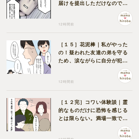
届けを提出しただけなので、
何も問題なし
12時間前
［１５］花泥棒｜私がやった
の！疑われた友達の弟を守る
ため、涙ながらに自分が犯人
だと名乗り出た娘
12時間前
［１２完］コワい体験談｜霊
的なものだけに恐怖を感じる
とは限らない。満場一致でコ
ワいと認定された意外な体験