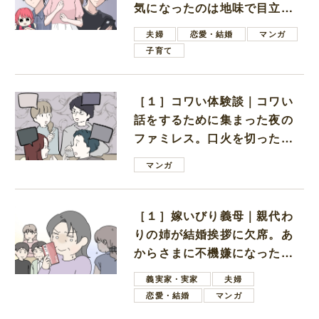
気になったのは地味で目立た
ない男子学生
夫婦
恋愛・結婚
マンガ
子育て
［１］コワい体験談｜コワい
話をするために集まった夜の
ファミレス。口火を切ったの
は電車好きの男の子ママ
マンガ
［１］嫁いびり義母｜親代わ
りの姉が結婚挨拶に欠席。あ
からさまに不機嫌になった義
母
義実家・実家
夫婦
恋愛・結婚
マンガ