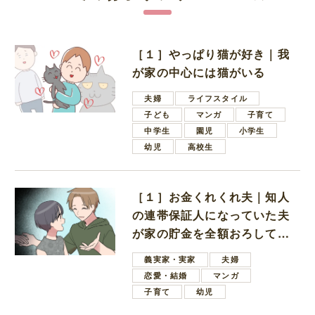
［１］やっぱり猫が好き｜我
が家の中心には猫がいる
夫婦
ライフスタイル
子ども
マンガ
子育て
中学生
園児
小学生
幼児
高校生
［１］お金くれくれ夫｜知人
の連帯保証人になっていた夫
が家の貯金を全額おろしてほ
しいと言ってきた
義実家・実家
夫婦
恋愛・結婚
マンガ
子育て
幼児