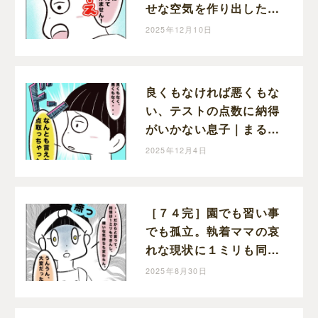
せな空気を作り出した息
子｜まるの育児絵日記
2025年12月10日
良くもなければ悪くもな
い、テストの点数に納得
がいかない息子｜まるの
育児絵日記
2025年12月4日
［７４完］園でも習い事
でも孤立。執着ママの哀
れな現状に１ミリも同情
できない。執着ママにロ
2025年8月30日
ックオンされた話｜まる
の育児絵日記