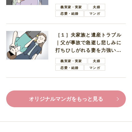
母
義実家・実家
夫婦
恋愛・結婚
マンガ
［１］夫家族と遺産トラブル
｜父が事故で急逝し悲しみに
打ちひしがれる妻を力強い言
葉で励ます夫
義実家・実家
夫婦
恋愛・結婚
マンガ
オリジナルマンガをもっと見る