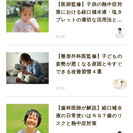
【医師監修】子供の熱中症対
策における経口補水液・塩タ
ブレットの適切な活用法と水
分補給の注意点
2日前
【整形外科医監修】子どもの
姿勢が悪くなる原因と今すぐ
できる改善習慣４選
3日前
【歯科医師が解説】経口補水
液の日常使いはＮＧ？歯のリ
スクと熱中症対策