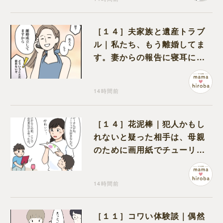
［１４］夫家族と遺産トラブ
ル｜私たち、もう離婚してま
す。妻からの報告に寝耳に水
の夫は大慌て
14時間前
［１４］花泥棒｜犯人かもし
れないと疑った相手は、母親
のために画用紙でチューリッ
プを作っていただけだった
14時間前
［１１］コワい体験談｜偶然