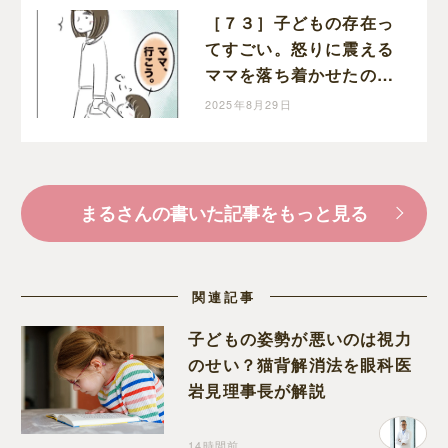
［７３］子どもの存在っ
てすごい。怒りに震える
ママを落ち着かせたのは
幼い娘。執着ママにロッ
2025年8月29日
クオンされた話｜まるの
育児絵日記
まるさんの書いた記事をもっと見る
関連記事
子どもの姿勢が悪いのは視力
のせい？猫背解消法を眼科医
岩見理事長が解説
14時間前