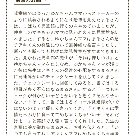
児童館で出会ったゆかちゃんママからストーカーの
ように執着されるようになり恐怖を覚えたまるさん
は、しばらく児童館に行くのをやめていましたが、
仲良しのマキちゃんママに誘われ久々に児童館を訪
れました。すると、ゆかちゃんママはまるさんの息
子アキくんの発達について無神経な発言をしたり、
断っても断っても執拗に幼児教室をすすめてきまし
た。見かねた児童館の先生が「それは押しつけ」と
ゆかちゃんママをたしなめ、ゆかちゃんママが帰っ
た後に先生はアキくんの発達の心配をするまるさん
に発達障がいのチェックシートを渡してくれまし
た。チェックシートに回答してみると、当てはまる
項目が多く不安になるまるさん。すると「一つもチ
ェックが付かない子どもがいると思う？そんな子い
ないよ！そして、当てはまるイコール発達障がいで
はないのよ」と優しく言ってくれ、「アキくんは愛
情たっぷりに育っててめちゃくちゃいい子！それだ
けよ！」と笑顔で力強く言ってくれました。先生の
言葉に涙が溢れるまるさん。お礼を伝えると、「い
つでも言ってね！アキくんママはめちゃくちゃ頑張