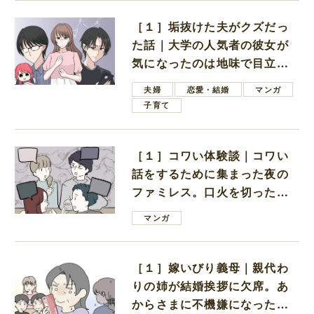
［１］垢抜けた夫がクズだっ
た話｜大学の人気者の彼女が
気になったのは地味で目立た
ない男子学生
夫婦
恋愛・結婚
マンガ
子育て
［１］コワい体験談｜コワい
話をするために集まった夜の
ファミレス。口火を切ったの
は電車好きの男の子ママ
マンガ
［１］嫁いびり義母｜親代わ
りの姉が結婚挨拶に欠席。あ
からさまに不機嫌になった義