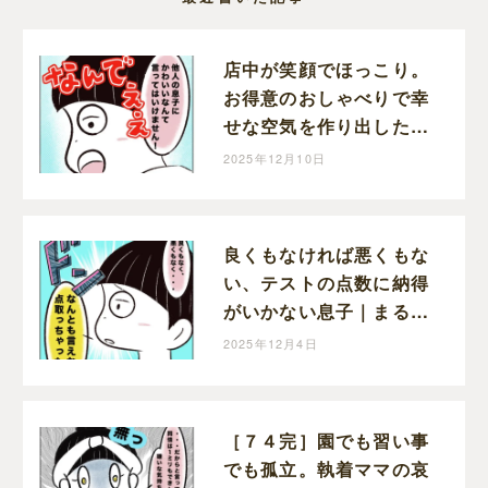
店中が笑顔でほっこり。
お得意のおしゃべりで幸
せな空気を作り出した息
子｜まるの育児絵日記
2025年12月10日
良くもなければ悪くもな
い、テストの点数に納得
がいかない息子｜まるの
育児絵日記
2025年12月4日
［７４完］園でも習い事
でも孤立。執着ママの哀