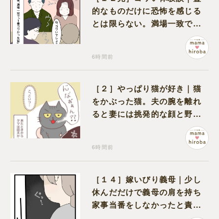
的なものだけに恐怖を感じる
とは限らない。満場一致でコ
ワいと認定された意外な体験
6時間前
［２］やっぱり猫が好き｜猫
をかぶった猫。夫の腕を離れ
ると妻には挑発的な顔と野太
い鳴き声
6時間前
［１４］嫁いびり義母｜少し
休んだだけで義母の肩を持ち
家事当番をしなかったと責め
る夫