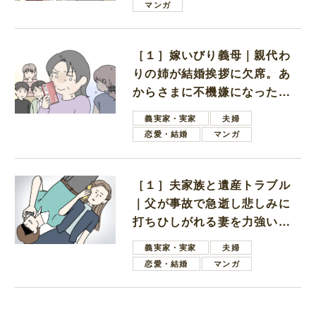
マンガ
［１］嫁いびり義母｜親代わ
りの姉が結婚挨拶に欠席。あ
からさまに不機嫌になった義
母
義実家・実家
夫婦
恋愛・結婚
マンガ
［１］夫家族と遺産トラブル
｜父が事故で急逝し悲しみに
打ちひしがれる妻を力強い言
葉で励ます夫
義実家・実家
夫婦
恋愛・結婚
マンガ