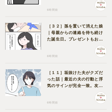
6時間前
［３２］孫を置いて消えた娘
｜母親からの連絡を待ち続け
た誕生日。プレゼントもお祝
いの言葉も届かなかった
6時間前
［１１］垢抜けた夫がクズだ
った話｜最近の夫の行動と浮
気のサインが完全一致。友人
にも忠告され不安になる
6時間前