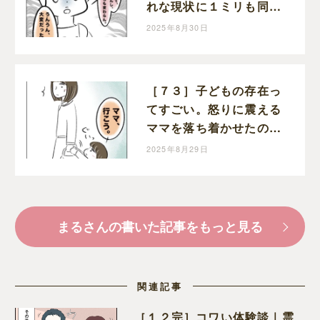
れな現状に１ミリも同情
できない。執着ママにロ
2025年8月30日
ックオンされた話｜まる
の育児絵日記
［７３］子どもの存在っ
てすごい。怒りに震える
ママを落ち着かせたのは
幼い娘。執着ママにロッ
2025年8月29日
クオンされた話｜まるの
育児絵日記
まるさんの書いた記事をもっと見る
関連記事
［１２完］コワい体験談｜霊