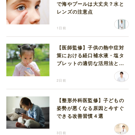
で海やプールは大丈夫？水と
レンズの注意点
1日前
【医師監修】子供の熱中症対
策における経口補水液・塩タ
ブレットの適切な活用法と水
分補給の注意点
2日前
【整形外科医監修】子どもの
姿勢が悪くなる原因と今すぐ
できる改善習慣４選
3日前