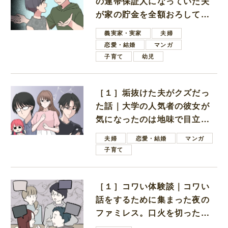
の連帯保証人になっていた夫
が家の貯金を全額おろしてほ
しいと言ってきた
義実家・実家
夫婦
恋愛・結婚
マンガ
子育て
幼児
［１］垢抜けた夫がクズだっ
た話｜大学の人気者の彼女が
気になったのは地味で目立た
ない男子学生
夫婦
恋愛・結婚
マンガ
子育て
［１］コワい体験談｜コワい
話をするために集まった夜の
ファミレス。口火を切ったの
は電車好きの男の子ママ