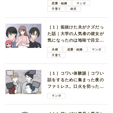
恋愛・結婚
マンガ
子育て
幼児
［１］垢抜けた夫がクズだっ
た話｜大学の人気者の彼女が
気になったのは地味で目立た
ない男子学生
夫婦
恋愛・結婚
マンガ
子育て
［１］コワい体験談｜コワい
話をするために集まった夜の
ファミレス。口火を切ったの
は電車好きの男の子ママ
マンガ