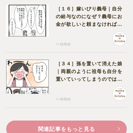
［１６］嫁いびり義母｜自分
の給与なのになぜ？義母にお
金が欲しいと頼まなければな
らない状況に疑問を抱く
11時間前
［３４］孫を置いて消えた娘
｜両親のように祖母も自分を
置いていってしまうのでは？
と怯えて泣く孫に心が痛む
11時間前
関連記事をもっと見る