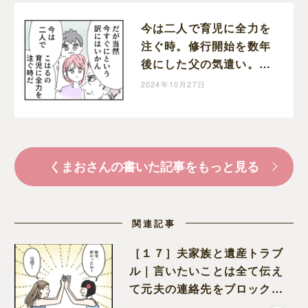
今は二人で育児に全力を
注ぐ時。修行開始を数年
後にした父の気遣い。育
児なめすぎ夫［１９８］
2024年10月27日
｜くまおのマンガ堂
くまおさんの書いた記事をもっと見る
関連記事
［１７］夫家族と遺産トラブ
ル｜言いたいことは全て伝え
て元夫の連絡先をブロック。
離婚できた喜びを噛みしめる