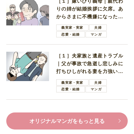
［１］嫁いびり義母｜親代わ
りの姉が結婚挨拶に欠席。あ
からさまに不機嫌になった義
母
義実家・実家
夫婦
恋愛・結婚
マンガ
［１］夫家族と遺産トラブル
｜父が事故で急逝し悲しみに
打ちひしがれる妻を力強い言
葉で励ます夫
義実家・実家
夫婦
恋愛・結婚
マンガ
オリジナルマンガをもっと見る