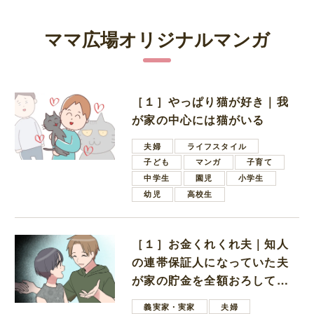
ママ広場オリジナルマンガ
［１］やっぱり猫が好き｜我
が家の中心には猫がいる
夫婦
ライフスタイル
子ども
マンガ
子育て
中学生
園児
小学生
幼児
高校生
［１］お金くれくれ夫｜知人
の連帯保証人になっていた夫
が家の貯金を全額おろしてほ
しいと言ってきた
義実家・実家
夫婦