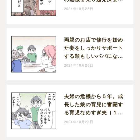
た家族の絆。育児なめす
2024年10月28日
ぎ夫［２０１完］｜くま
おのマンガ堂
両親のお店で修行を始め
た妻をしっかりサポート
する頼もしいパパになっ
た育児なめすぎ夫［２０
2024年10月28日
０］｜くまおのマンガ堂
夫婦の危機から５年。成
長した娘の育児に奮闘す
る育児なめすぎ夫［１９
９］｜くまおのマンガ堂
2024年10月28日