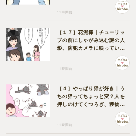
11時間前
［１７］花泥棒｜チューリッ
プの前にしゃがみ込む謎の人
影。防犯カメラに映っていた
のは娘の友達だった
11時間前
［４］やっぱり猫が好き｜う
ちの猫ってちょっと変？人を
押しのけてくつろぎ、獲物に
も物怖じしない鋼のハート
11時間前