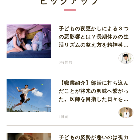
ピックアップ
子どもの夜更かしによる３つ
の悪影響とは？長期休みの生
活リズムの整え方を精神科医
が解説
0時間前
【職業紹介】部活に打ち込ん
だことが将来の興味へ繋がっ
た。医師を目指した日々を振
り返って思うこと
1日前
子どもの姿勢が悪いのは視力