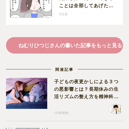
ことは全部してあげた
い。孫を養子に迎えるこ
3日前
とを決意
ねむりひつじさんの書いた記事をもっと見る
関連記事
子どもの夜更かしによる３つ
の悪影響とは？長期休みの生
活リズムの整え方を精神科医
が解説
12時間前