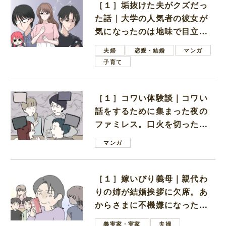
［１］垢抜けた夫がクズだっ
た話｜大学の人気者の彼女が
気になったのは地味で目立た
ない男子学生
夫婦
恋愛・結婚
マンガ
子育て
［１］コワい体験談｜コワい
話をするために集まった夜の
ファミレス。口火を切ったの
は電車好きの男の子ママ
マンガ
［１］嫁いびり義母｜親代わ
りの姉が結婚挨拶に欠席。あ
からさまに不機嫌になった義
母
義実家・実家
夫婦