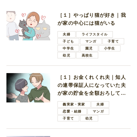
［１］やっぱり猫が好き｜我
が家の中心には猫がいる
夫婦
ライフスタイル
子ども
マンガ
子育て
中学生
園児
小学生
幼児
高校生
［１］お金くれくれ夫｜知人
の連帯保証人になっていた夫
が家の貯金を全額おろしてほ
しいと言ってきた
義実家・実家
夫婦
恋愛・結婚
マンガ
子育て
幼児