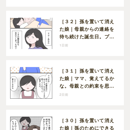
かと不安になる
［３２］孫を置いて消え
た娘｜母親からの連絡を
待ち続けた誕生日。プレ
ゼントもお祝いの言葉も
1日前
届かなかった
［３１］孫を置いて消え
た娘｜ママ、覚えてるか
な。母親との約束を思い
出し寂しそうな孫に胸が
2日前
痛む
［３０］孫を置いて消え
た娘｜孫のためにできる