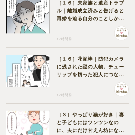
［１６］夫家族と遺産トラブ
ル｜離婚成立済みと告げると
再婚を迫る自分のことしか考
えない元夫
12時間前
［１６］花泥棒｜防犯カメラ
に残された謎の人物。チュー
リップを切った犯人につなが
る証拠になるのか期待する
12時間前
［３］やっぱり猫が好き｜妻
と子どもにはツンツンなの
に、夫にだけ甘えん坊になる