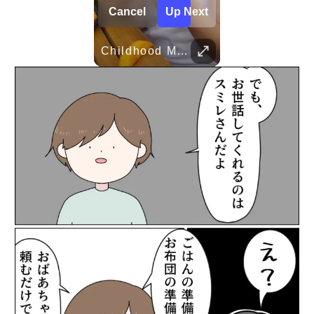
Cancel
Up Next
Her Standards Are Already High
TRUVID 魅力的な京都――時を超える静寂と伝統美
Childhood Memories
Parent Pranks
TRUVID 広島と宮島 – 歴史と美しさ
TRUVID 野生の北海道 – 雪と自然
TRUVID 餅 ― 日本のやさしい甘さと伝統の味
Her standards are already high