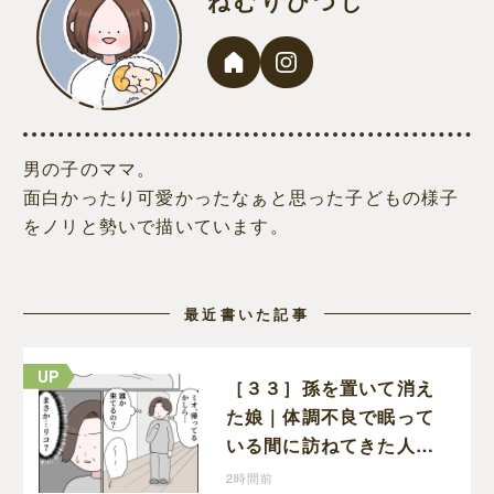
ねむりひつじ
男の子のママ。
面白かったり可愛かったなぁと思った子どもの様子
をノリと勢いで描いています。
最近書いた記事
［３３］孫を置いて消え
た娘｜体調不良で眠って
いる間に訪ねてきた人物
は誰？娘が戻ってきたの
2時間前