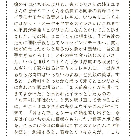
娘のイロハちゃんよりも、夫ヒジリさんの姉ミユキ
さんの息子ミコトくんを贔屓する同居の義母にイラ
イラモヤモヤする妻スミレさん。いつもミコトくん
にばかり・・とモヤモヤするスミレさんはこれまで
の不満が爆発！ヒジリさんになんとかしてよと訴え
ました。その後、ミコトくんに頼まれ、子ども達の
ために運転手役としてショッピングモールへ。買い
物が終わったからと帰るのを急かす義母に「自分勝
手すぎるだろ！！」と心の中で突っ込むスミレさ
ん。いつも通りミコトくんばかり贔屓する状況にう
んざりして家を出ると言うスミレさんに、「出かけ
るならお寿司はいらないわよね」と笑顔の義母。す
ると、お寿司をとったから帰って来てとヒジリさん
に言われて家に帰ると、「１人前余ったから帰って
きてよかった」と言われたイラッとしたものの、
「お寿司に罪はない」と気を取り直して食べること
に。そこへミユキさんの夫リュウイチさんがやって
来て、「皆さんで」とケーキの箱を差し出すと、今
度はイロハちゃんに賞状をもらったご褒美とポチ袋
を。さらには今日の食事代ですとスミレさんに封筒
を渡し、恐縮すると、義母とミユキさんが、「こち