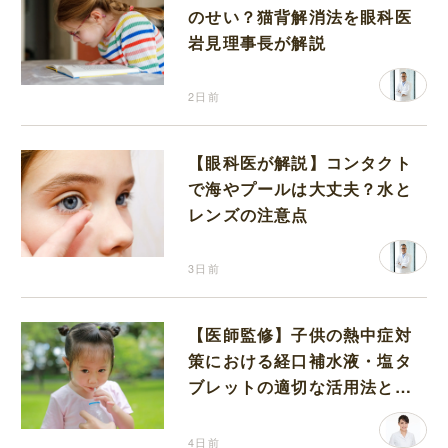
のせい？猫背解消法を眼科医
岩見理事長が解説
2日前
【眼科医が解説】コンタクト
で海やプールは大丈夫？水と
レンズの注意点
3日前
【医師監修】子供の熱中症対
策における経口補水液・塩タ
ブレットの適切な活用法と水
分補給の注意点
4日前