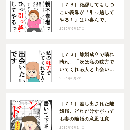
［７３］絶縁してもしつ
こい義母が「引っ越して
やる！」はい喜んで。ク
セ強義母に抗う嫁達｜岡
2025年8月27日
田ももえと申します
［７２］離婚成立で晴れ
晴れ。「次は私の味方で
いてくれる人と出会いた
い」と前を向く。クセ強
2025年8月22日
義母に抗う嫁達｜岡田も
もえと申します
［７１］差し出された離
婚届。どれだけすがって
も妻の離婚の意思は変わ
らない。クセ強義母に抗
2025年8月21日