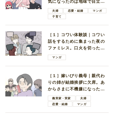
気になったのは地味で目立た
ない男子学生
夫婦
恋愛・結婚
マンガ
子育て
［１］コワい体験談｜コワい
話をするために集まった夜の
ファミレス。口火を切ったの
は電車好きの男の子ママ
マンガ
［１］嫁いびり義母｜親代わ
りの姉が結婚挨拶に欠席。あ
からさまに不機嫌になった義
母
義実家・実家
夫婦
恋愛・結婚
マンガ