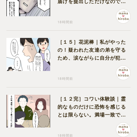
届けを提出しただけなので、
何も問題なし
18時間前
［１５］花泥棒｜私がやった
の！疑われた友達の弟を守る
ため、涙ながらに自分が犯人
だと名乗り出た娘
18時間前
［１２完］コワい体験談｜霊
的なものだけに恐怖を感じる
とは限らない。満場一致でコ
ワいと認定された意外な体験
18時間前