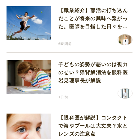
【職業紹介】部活に打ち込ん
だことが将来の興味へ繋がっ
た。医師を目指した日々を振
り返って思うこと
6時間前
子どもの姿勢が悪いのは視力
のせい？猫背解消法を眼科医
岩見理事長が解説
1日前
【眼科医が解説】コンタクト
で海やプールは大丈夫？水と
レンズの注意点