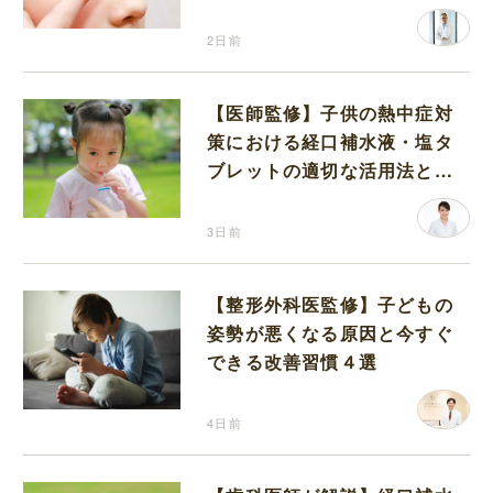
2日前
【医師監修】子供の熱中症対
策における経口補水液・塩タ
ブレットの適切な活用法と水
分補給の注意点
3日前
【整形外科医監修】子どもの
姿勢が悪くなる原因と今すぐ
できる改善習慣４選
4日前