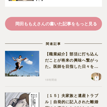
う嫁達｜岡田ももえと申
します
岡田ももえさんの書いた記事をもっと見る
関連記事
【職業紹介】部活に打ち込ん
だことが将来の興味へ繋がっ
た。医師を目指した日々を振
り返って思うこと
18時間前
［１５］夫家族と遺産トラブ
ル｜自発的に記入された離婚