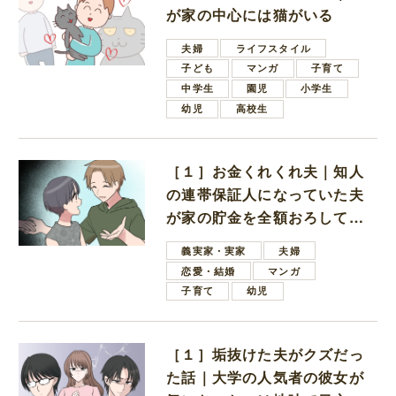
が家の中心には猫がいる
夫婦
ライフスタイル
子ども
マンガ
子育て
中学生
園児
小学生
幼児
高校生
［１］お金くれくれ夫｜知人
の連帯保証人になっていた夫
が家の貯金を全額おろしてほ
しいと言ってきた
義実家・実家
夫婦
恋愛・結婚
マンガ
子育て
幼児
［１］垢抜けた夫がクズだっ
た話｜大学の人気者の彼女が