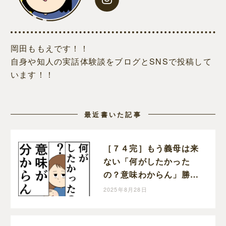
岡田ももえです！！
自身や知人の実話体験談をブログとSNSで投稿して
います！！
最近書いた記事
［７４完］もう義母は来
ない「何がしたかった
の？意味わからん」勝っ
た！クセ強義母に抗う嫁
2025年8月28日
達｜岡田ももえと申しま
す