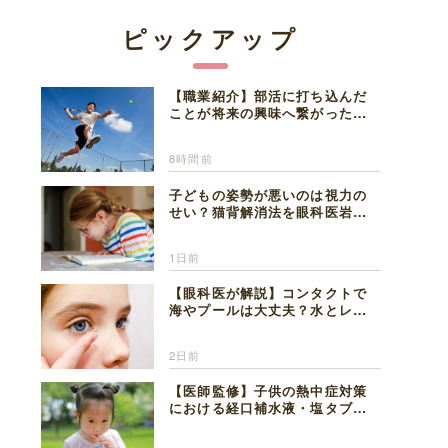
ピックアップ
【職業紹介】部活に打ち込んだ
ことが将来の興味へ繋がった。
医師を目指した日々を振り返っ
て思うこと
8時間前
子どもの姿勢が悪いのは視力の
せい？猫背解消法を眼科医岩見
理事長が解説
1日前
【眼科医が解説】コンタクトで
海やプールは大丈夫？水とレン
ズの注意点
2日前
【医師監修】子供の熱中症対策
における経口補水液・塩タブレ
ットの適切な活用法と水分補給
の注意点