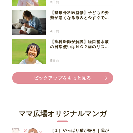
3日前
【整形外科医監修】子どもの姿
勢が悪くなる原因と今すぐでき
る改善習慣４選
4日前
【歯科医師が解説】経口補水液
の日常使いはＮＧ？歯のリスク
と熱中症対策
5日前
ピックアップをもっと見る
ママ広場オリジナルマンガ
［１］やっぱり猫が好き｜我が