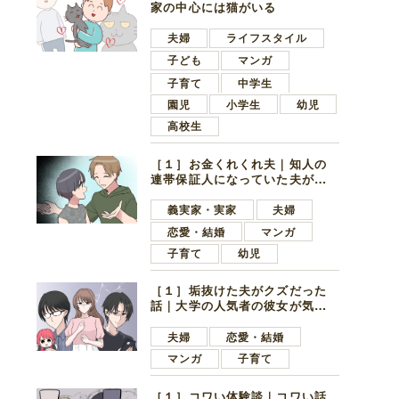
家の中心には猫がいる
夫婦
ライフスタイル
子ども
マンガ
子育て
中学生
園児
小学生
幼児
高校生
［１］お金くれくれ夫｜知人の
連帯保証人になっていた夫が家
の貯金を全額おろしてほしいと
言ってきた
義実家・実家
夫婦
恋愛・結婚
マンガ
子育て
幼児
［１］垢抜けた夫がクズだった
話｜大学の人気者の彼女が気に
なったのは地味で目立たない男
子学生
夫婦
恋愛・結婚
マンガ
子育て
［１］コワい体験談｜コワい話