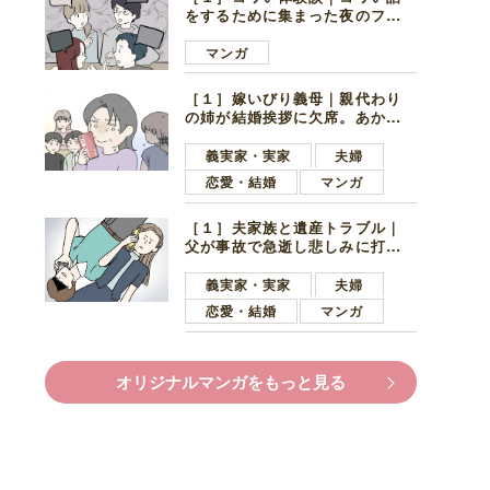
をするために集まった夜のファ
ミレス。口火を切ったのは電車
好きの男の子ママ
マンガ
［１］嫁いびり義母｜親代わり
の姉が結婚挨拶に欠席。あから
さまに不機嫌になった義母
義実家・実家
夫婦
恋愛・結婚
マンガ
［１］夫家族と遺産トラブル｜
父が事故で急逝し悲しみに打ち
ひしがれる妻を力強い言葉で励
ます夫
義実家・実家
夫婦
恋愛・結婚
マンガ
オリジナルマンガをもっと見る