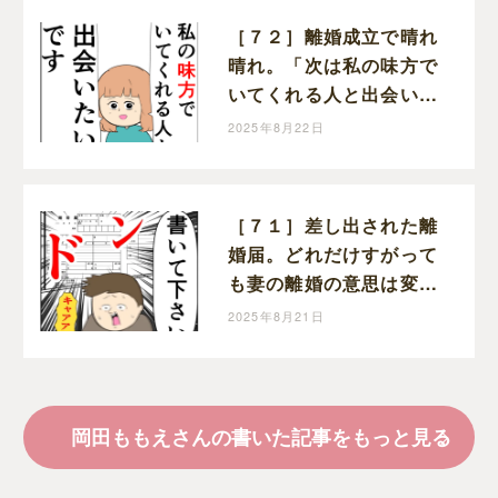
［７２］離婚成立で晴れ
晴れ。「次は私の味方で
いてくれる人と出会いた
い」と前を向く。クセ強
2025年8月22日
義母に抗う嫁達｜岡田も
もえと申します
［７１］差し出された離
婚届。どれだけすがって
も妻の離婚の意思は変わ
らない。クセ強義母に抗
2025年8月21日
う嫁達｜岡田ももえと申
します
岡田ももえさんの書いた記事をもっと見る