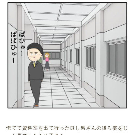
慌てて資料室を出て行った良し男さんの後ろ姿をじ