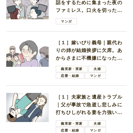
話をするために集まった夜の
ファミレス。口火を切ったの
は電車好きの男の子ママ
マンガ
［１］嫁いびり義母｜親代わ
りの姉が結婚挨拶に欠席。あ
からさまに不機嫌になった義
母
義実家・実家
夫婦
恋愛・結婚
マンガ
［１］夫家族と遺産トラブル
｜父が事故で急逝し悲しみに
打ちひしがれる妻を力強い言
葉で励ます夫
義実家・実家
夫婦
恋愛・結婚
マンガ