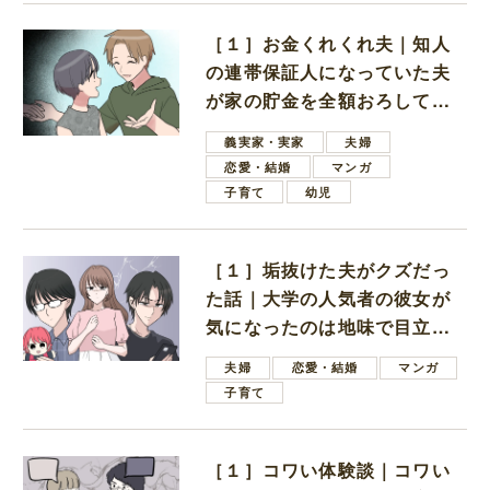
［１］お金くれくれ夫｜知人
の連帯保証人になっていた夫
が家の貯金を全額おろしてほ
しいと言ってきた
義実家・実家
夫婦
恋愛・結婚
マンガ
子育て
幼児
［１］垢抜けた夫がクズだっ
た話｜大学の人気者の彼女が
気になったのは地味で目立た
ない男子学生
夫婦
恋愛・結婚
マンガ
子育て
［１］コワい体験談｜コワい