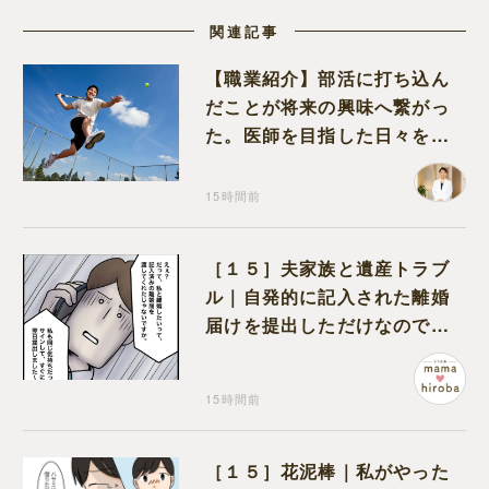
関連記事
【職業紹介】部活に打ち込ん
だことが将来の興味へ繋がっ
た。医師を目指した日々を振
り返って思うこと
15時間前
［１５］夫家族と遺産トラブ
ル｜自発的に記入された離婚
届けを提出しただけなので、
何も問題なし
15時間前
［１５］花泥棒｜私がやった