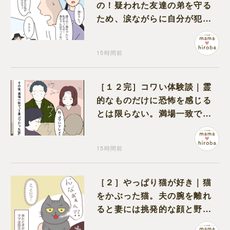
の！疑われた友達の弟を守る
ため、涙ながらに自分が犯人
だと名乗り出た娘
15時間前
［１２完］コワい体験談｜霊
的なものだけに恐怖を感じる
とは限らない。満場一致でコ
ワいと認定された意外な体験
15時間前
［２］やっぱり猫が好き｜猫
をかぶった猫。夫の腕を離れ
ると妻には挑発的な顔と野太
い鳴き声