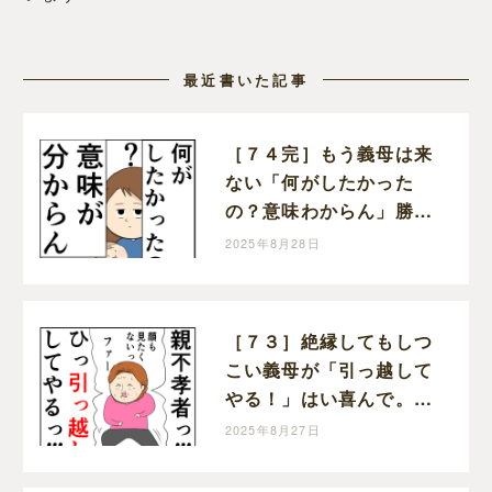
最近書いた記事
［７４完］もう義母は来
ない「何がしたかった
の？意味わからん」勝っ
た！クセ強義母に抗う嫁
2025年8月28日
達｜岡田ももえと申しま
す
［７３］絶縁してもしつ
こい義母が「引っ越して
やる！」はい喜んで。ク
セ強義母に抗う嫁達｜岡
2025年8月27日
田ももえと申します