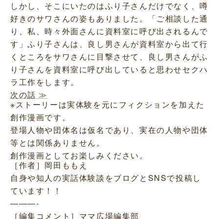
しかし、そこにいたのはふり子さんだけでなく、噂
好きのサワさんの姿もありました。「ご相談した通
り、私、時々外面さんに資料室に呼び出されるんで
す」ふり子さんは、良し男さんが資料室から出て行
くところをサワさんに目撃させて、良し男さんがふ
り子さんを資料室に呼び出していると思わせセクハ
ラ工作をします。
次の話 ≫
※ストーリーは実体験を元にフィクションを加えた
創作漫画です。
登場人物や団体名は仮名であり、実在の人物や団体
等とは関係ありません。
創作漫画としてお楽しみください。
［作者］岡田ももえ
自身や知人の実話体験談をブログとSNSで投稿し
ています！！
———-
［編集コメント］ママ広場編集部