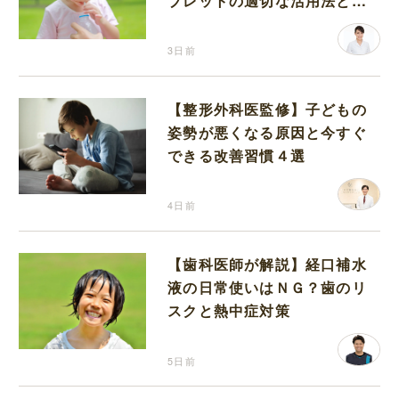
ブレットの適切な活用法と水
分補給の注意点
3日前
【整形外科医監修】子どもの
姿勢が悪くなる原因と今すぐ
できる改善習慣４選
4日前
【歯科医師が解説】経口補水
液の日常使いはＮＧ？歯のリ
スクと熱中症対策
5日前