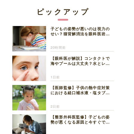
ピックアップ
子どもの姿勢が悪いのは視力の
せい？猫背解消法を眼科医岩見
理事長が解説
20時間前
【眼科医が解説】コンタクトで
海やプールは大丈夫？水とレン
ズの注意点
1日前
【医師監修】子供の熱中症対策
における経口補水液・塩タブレ
ットの適切な活用法と水分補給
の注意点
2日前
【整形外科医監修】子どもの姿
勢が悪くなる原因と今すぐでき
る改善習慣４選