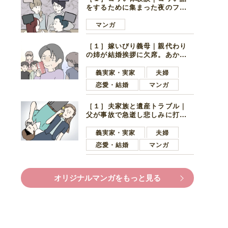
をするために集まった夜のファ
ミレス。口火を切ったのは電車
好きの男の子ママ
マンガ
［１］嫁いびり義母｜親代わり
の姉が結婚挨拶に欠席。あから
さまに不機嫌になった義母
義実家・実家
夫婦
恋愛・結婚
マンガ
［１］夫家族と遺産トラブル｜
父が事故で急逝し悲しみに打ち
ひしがれる妻を力強い言葉で励
ます夫
義実家・実家
夫婦
恋愛・結婚
マンガ
オリジナルマンガをもっと見る