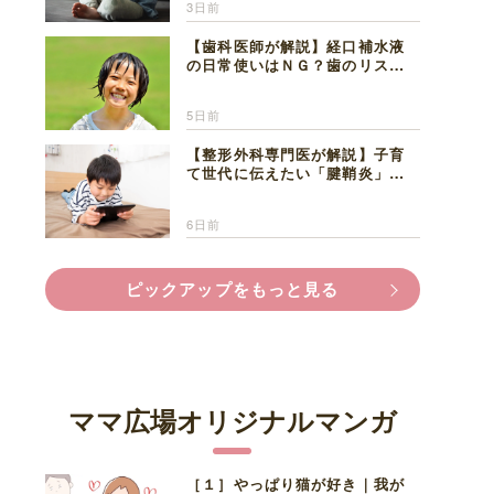
3日前
【歯科医師が解説】経口補水液
の日常使いはＮＧ？歯のリスク
と熱中症対策
5日前
【整形外科専門医が解説】子育
て世代に伝えたい「腱鞘炎」の
正しい知識と対処法
6日前
ピックアップをもっと見る
ママ広場オリジナルマンガ
［１］やっぱり猫が好き｜我が