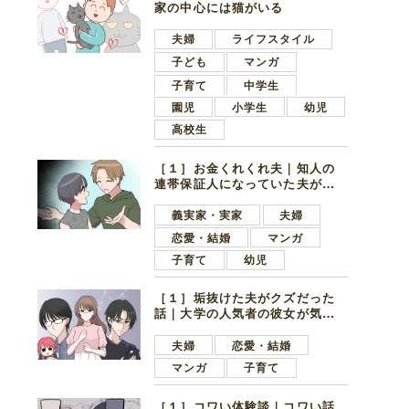
家の中心には猫がいる
夫婦
ライフスタイル
子ども
マンガ
子育て
中学生
園児
小学生
幼児
高校生
［１］お金くれくれ夫｜知人の
連帯保証人になっていた夫が家
の貯金を全額おろしてほしいと
言ってきた
義実家・実家
夫婦
恋愛・結婚
マンガ
子育て
幼児
［１］垢抜けた夫がクズだった
話｜大学の人気者の彼女が気に
なったのは地味で目立たない男
子学生
夫婦
恋愛・結婚
マンガ
子育て
［１］コワい体験談｜コワい話