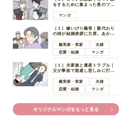
をするために集まった夜のファ
ミレス。口火を切ったのは電車
好きの男の子ママ
マンガ
［１］嫁いびり義母｜親代わり
の姉が結婚挨拶に欠席。あから
さまに不機嫌になった義母
義実家・実家
夫婦
恋愛・結婚
マンガ
［１］夫家族と遺産トラブル｜
父が事故で急逝し悲しみに打ち
ひしがれる妻を力強い言葉で励
ます夫
義実家・実家
夫婦
恋愛・結婚
マンガ
オリジナルマンガをもっと見る