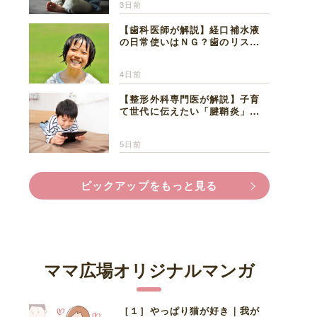
3日前
【歯科医師が解説】経口補水液
の日常使いはＮＧ？歯のリスク
と熱中症対策
4日前
【整形外科専門医が解説】子育
て世代に伝えたい「腱鞘炎」の
正しい知識と対処法
5日前
ピックアップをもっと見る
ママ広場オリジナルマンガ
［１］やっぱり猫が好き｜我が