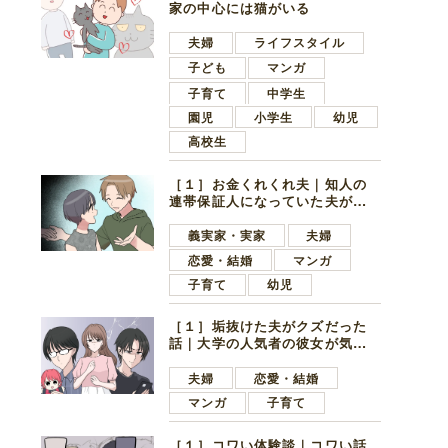
家の中心には猫がいる
夫婦
ライフスタイル
子ども
マンガ
子育て
中学生
園児
小学生
幼児
高校生
［１］お金くれくれ夫｜知人の
連帯保証人になっていた夫が家
の貯金を全額おろしてほしいと
言ってきた
義実家・実家
夫婦
恋愛・結婚
マンガ
子育て
幼児
［１］垢抜けた夫がクズだった
話｜大学の人気者の彼女が気に
なったのは地味で目立たない男
子学生
夫婦
恋愛・結婚
マンガ
子育て
［１］コワい体験談｜コワい話