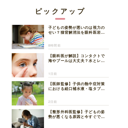
ピックアップ
子どもの姿勢が悪いのは視力の
せい？猫背解消法を眼科医岩見
理事長が解説
8時間前
【眼科医が解説】コンタクトで
海やプールは大丈夫？水とレン
ズの注意点
1日前
【医師監修】子供の熱中症対策
における経口補水液・塩タブレ
ットの適切な活用法と水分補給
の注意点
2日前
【整形外科医監修】子どもの姿
勢が悪くなる原因と今すぐでき
る改善習慣４選