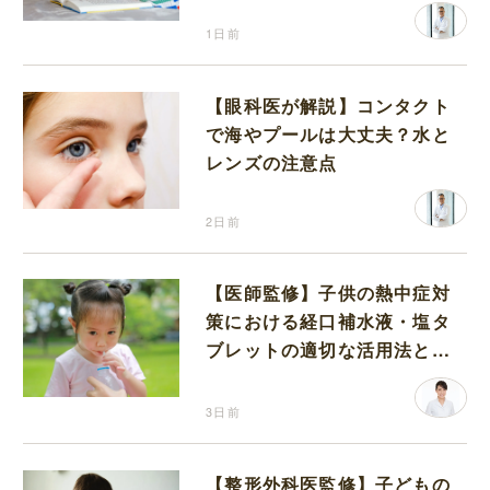
1日前
【眼科医が解説】コンタクト
で海やプールは大丈夫？水と
レンズの注意点
2日前
【医師監修】子供の熱中症対
策における経口補水液・塩タ
ブレットの適切な活用法と水
分補給の注意点
3日前
【整形外科医監修】子どもの