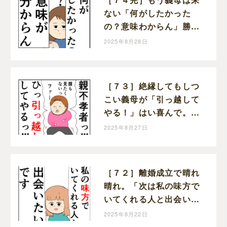
ない「何がしたかった
の？意味わからん」勝っ
た！クセ強義母に抗う嫁
2025年8月28日
達｜岡田ももえと申しま
す
［７３］絶縁してもしつ
こい義母が「引っ越して
やる！」はい喜んで。ク
セ強義母に抗う嫁達｜岡
2025年8月27日
田ももえと申します
［７２］離婚成立で晴れ
晴れ。「次は私の味方で
いてくれる人と出会いた
い」と前を向く。クセ強
2025年8月22日
義母に抗う嫁達｜岡田も