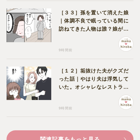
［３３］孫を置いて消えた娘
｜体調不良で眠っている間に
訪ねてきた人物は誰？娘が戻
ってきたのかと不安になる
9時間前
［１２］垢抜けた夫がクズだ
った話｜やはり夫は浮気して
いた。オシャレなレストラン
で夫の浮気現場に遭遇
9時間前
関連記事をもっと見る