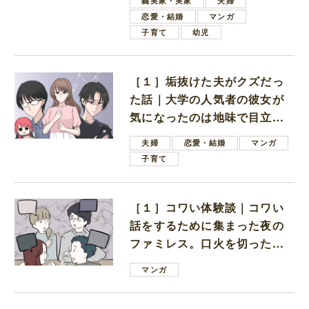
義実家・実家
夫婦
恋愛・結婚
マンガ
子育て
幼児
［１］垢抜けた夫がクズだっ
た話｜大学の人気者の彼女が
気になったのは地味で目立た
ない男子学生
夫婦
恋愛・結婚
マンガ
子育て
［１］コワい体験談｜コワい
話をするために集まった夜の
ファミレス。口火を切ったの
は電車好きの男の子ママ
マンガ