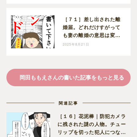
もえと申します
［７１］差し出された離
婚届。どれだけすがって
も妻の離婚の意思は変わ
らない。クセ強義母に抗
2025年8月21日
う嫁達｜岡田ももえと申
します
岡田ももえさんの書いた記事をもっと見る
関連記事
［１６］花泥棒｜防犯カメラ
に残された謎の人物。チュー
リップを切った犯人につなが