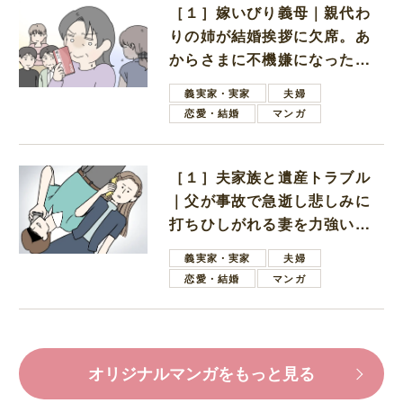
［１］嫁いびり義母｜親代わ
りの姉が結婚挨拶に欠席。あ
からさまに不機嫌になった義
母
義実家・実家
夫婦
恋愛・結婚
マンガ
［１］夫家族と遺産トラブル
｜父が事故で急逝し悲しみに
打ちひしがれる妻を力強い言
葉で励ます夫
義実家・実家
夫婦
恋愛・結婚
マンガ
オリジナルマンガをもっと見る