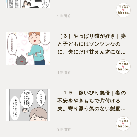
る証拠になるのか期待する
9時間前
［３］やっぱり猫が好き｜妻
と子どもにはツンツンなの
に、夫にだけ甘えん坊になる
猫のギャップに癒される
9時間前
［１５］嫁いびり義母｜妻の
不安をやきもちで片付ける
夫。寄り添う気のない態度に
モヤモヤが募る
9時間前