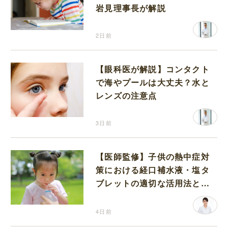
岩見理事長が解説
2日前
【眼科医が解説】コンタクト
で海やプールは大丈夫？水と
レンズの注意点
3日前
【医師監修】子供の熱中症対
策における経口補水液・塩タ
ブレットの適切な活用法と水
分補給の注意点
4日前