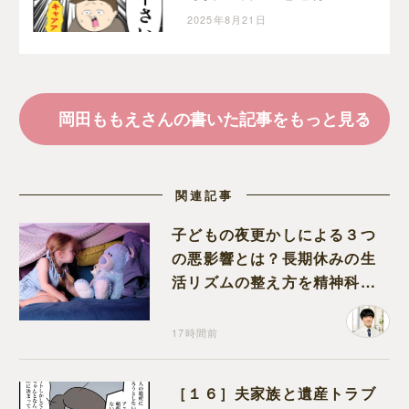
らない。クセ強義母に抗
2025年8月21日
う嫁達｜岡田ももえと申
します
岡田ももえさんの書いた記事をもっと見る
関連記事
子どもの夜更かしによる３つ
の悪影響とは？長期休みの生
活リズムの整え方を精神科医
が解説
17時間前
［１６］夫家族と遺産トラブ