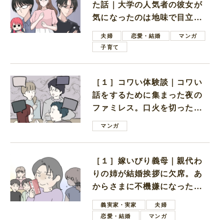
た話｜大学の人気者の彼女が
気になったのは地味で目立た
ない男子学生
夫婦
恋愛・結婚
マンガ
子育て
［１］コワい体験談｜コワい
話をするために集まった夜の
ファミレス。口火を切ったの
は電車好きの男の子ママ
マンガ
［１］嫁いびり義母｜親代わ
りの姉が結婚挨拶に欠席。あ
からさまに不機嫌になった義
母
義実家・実家
夫婦
恋愛・結婚
マンガ