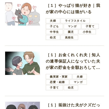
［１］やっぱり猫が好き｜我
が家の中心には猫がいる
夫婦
ライフスタイル
子ども
マンガ
子育て
中学生
園児
小学生
幼児
高校生
［１］お金くれくれ夫｜知人
の連帯保証人になっていた夫
が家の貯金を全額おろしてほ
しいと言ってきた
義実家・実家
夫婦
恋愛・結婚
マンガ
子育て
幼児
［１］垢抜けた夫がクズだっ