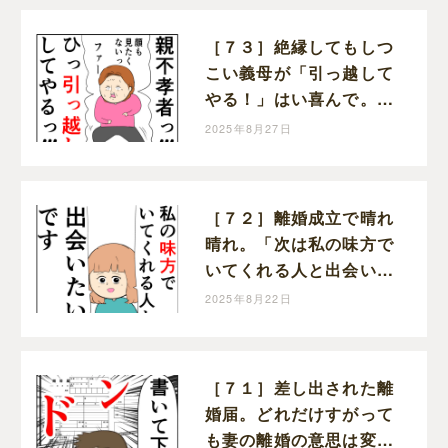
す
［７３］絶縁してもしつ
こい義母が「引っ越して
やる！」はい喜んで。ク
セ強義母に抗う嫁達｜岡
2025年8月27日
田ももえと申します
［７２］離婚成立で晴れ
晴れ。「次は私の味方で
いてくれる人と出会いた
い」と前を向く。クセ強
2025年8月22日
義母に抗う嫁達｜岡田も
もえと申します
［７１］差し出された離
婚届。どれだけすがって
も妻の離婚の意思は変わ