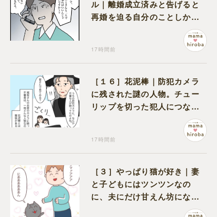
ル｜離婚成立済みと告げると
再婚を迫る自分のことしか考
えない元夫
17時間前
［１６］花泥棒｜防犯カメラ
に残された謎の人物。チュー
リップを切った犯人につなが
る証拠になるのか期待する
17時間前
［３］やっぱり猫が好き｜妻
と子どもにはツンツンなの
に、夫にだけ甘えん坊になる
猫のギャップに癒される