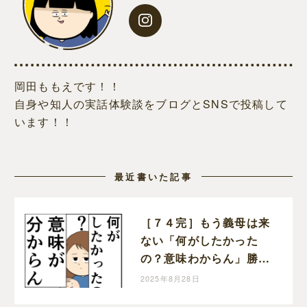
岡田ももえです！！
自身や知人の実話体験談をブログとSNSで投稿して
います！！
最近書いた記事
［７４完］もう義母は来
ない「何がしたかった
の？意味わからん」勝っ
た！クセ強義母に抗う嫁
2025年8月28日
達｜岡田ももえと申しま