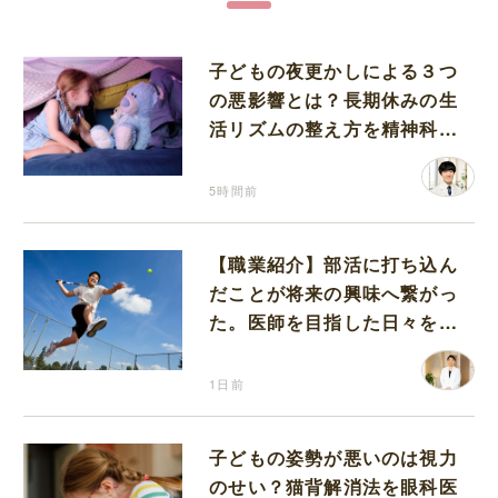
子どもの夜更かしによる３つ
の悪影響とは？長期休みの生
活リズムの整え方を精神科医
が解説
5時間前
【職業紹介】部活に打ち込ん
だことが将来の興味へ繋がっ
た。医師を目指した日々を振
り返って思うこと
1日前
子どもの姿勢が悪いのは視力
のせい？猫背解消法を眼科医