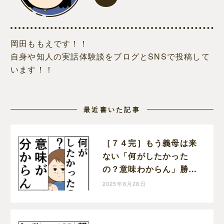
岡田ももえです！！
自身や知人の実話体験談をブログとSNSで投稿して
います！！
最近書いた記事
［７４完］もう義母は来
ない「何がしたかった
の？意味わからん」勝っ
た！クセ強義母に抗う嫁
2025年8月28日
達｜岡田ももえと申しま
す