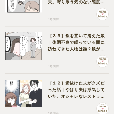
夫。寄り添う気のない態度に
モヤモヤが募る
5時間前
［３３］孫を置いて消えた娘
｜体調不良で眠っている間に
訪ねてきた人物は誰？娘が戻
ってきたのかと不安になる
5時間前
［１２］垢抜けた夫がクズだ
った話｜やはり夫は浮気して
いた。オシャレなレストラン
で夫の浮気現場に遭遇
5時間前