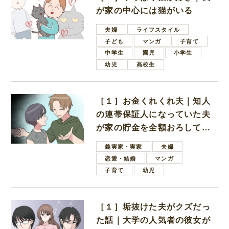
が家の中心には猫がいる
夫婦
ライフスタイル
子ども
マンガ
子育て
中学生
園児
小学生
幼児
高校生
［１］お金くれくれ夫｜知人
の連帯保証人になっていた夫
が家の貯金を全額おろしてほ
しいと言ってきた
義実家・実家
夫婦
恋愛・結婚
マンガ
子育て
幼児
［１］垢抜けた夫がクズだっ
た話｜大学の人気者の彼女が