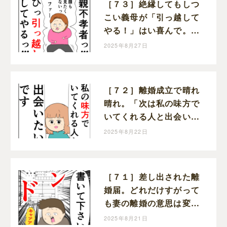
［７３］絶縁してもしつ
こい義母が「引っ越して
やる！」はい喜んで。ク
セ強義母に抗う嫁達｜岡
2025年8月27日
田ももえと申します
［７２］離婚成立で晴れ
晴れ。「次は私の味方で
いてくれる人と出会いた
い」と前を向く。クセ強
2025年8月22日
義母に抗う嫁達｜岡田も
もえと申します
［７１］差し出された離
婚届。どれだけすがって
も妻の離婚の意思は変わ
らない。クセ強義母に抗
2025年8月21日