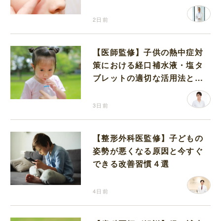
2日前
【医師監修】子供の熱中症対
策における経口補水液・塩タ
ブレットの適切な活用法と水
分補給の注意点
3日前
【整形外科医監修】子どもの
姿勢が悪くなる原因と今すぐ
できる改善習慣４選
4日前