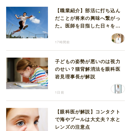
【職業紹介】部活に打ち込ん
だことが将来の興味へ繋がっ
た。医師を目指した日々を振
り返って思うこと
17時間前
子どもの姿勢が悪いのは視力
のせい？猫背解消法を眼科医
岩見理事長が解説
1日前
【眼科医が解説】コンタクト
で海やプールは大丈夫？水と
レンズの注意点