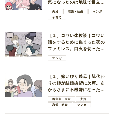
気になったのは地味で目立た
ない男子学生
夫婦
恋愛・結婚
マンガ
子育て
［１］コワい体験談｜コワい
話をするために集まった夜の
ファミレス。口火を切ったの
は電車好きの男の子ママ
マンガ
［１］嫁いびり義母｜親代わ
りの姉が結婚挨拶に欠席。あ
からさまに不機嫌になった義
母
義実家・実家
夫婦
恋愛・結婚
マンガ