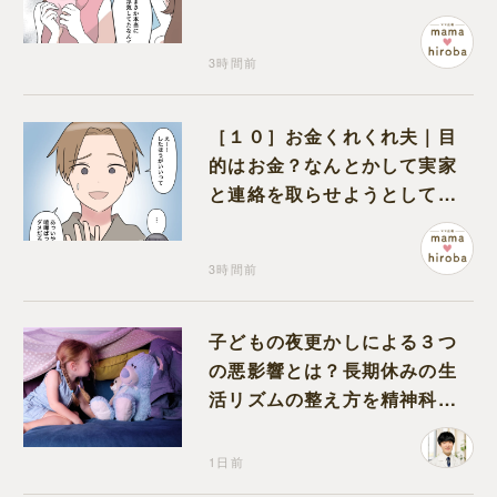
ことが関係しているのかと嘆
く
3時間前
［１０］お金くれくれ夫｜目
的はお金？なんとかして実家
と連絡を取らせようとしてく
る夫が怪しすぎる
3時間前
子どもの夜更かしによる３つ
の悪影響とは？長期休みの生
活リズムの整え方を精神科医
が解説
1日前