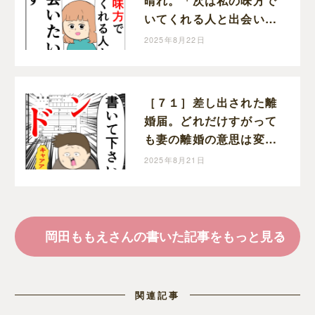
晴れ。「次は私の味方で
いてくれる人と出会いた
い」と前を向く。クセ強
2025年8月22日
義母に抗う嫁達｜岡田も
もえと申します
［７１］差し出された離
婚届。どれだけすがって
も妻の離婚の意思は変わ
らない。クセ強義母に抗
2025年8月21日
う嫁達｜岡田ももえと申
します
岡田ももえさんの書いた記事をもっと見る
関連記事