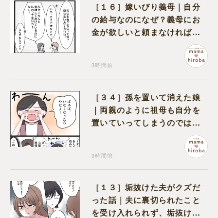
［１６］嫁いびり義母｜自分
の給与なのになぜ？義母にお
金が欲しいと頼まなければな
らない状況に疑問を抱く
3時間前
［３４］孫を置いて消えた娘
｜両親のように祖母も自分を
置いていってしまうのでは？
と怯えて泣く孫に心が痛む
3時間前
［１３］垢抜けた夫がクズだ
った話｜夫に裏切られたこと
を受け入れられず、垢抜けた