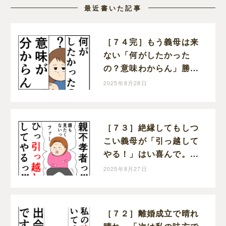
最近書いた記事
［７４完］もう義母は来
ない「何がしたかった
の？意味わからん」勝っ
た！クセ強義母に抗う嫁
2025年8月28日
達｜岡田ももえと申しま
す
［７３］絶縁してもしつ
こい義母が「引っ越して
やる！」はい喜んで。ク
セ強義母に抗う嫁達｜岡
2025年8月27日
田ももえと申します
［７２］離婚成立で晴れ