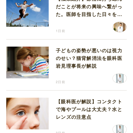
だことが将来の興味へ繋がっ
た。医師を目指した日々を振
り返って思うこと
1日前
子どもの姿勢が悪いのは視力
のせい？猫背解消法を眼科医
岩見理事長が解説
2日前
【眼科医が解説】コンタクト
で海やプールは大丈夫？水と
レンズの注意点
3日前