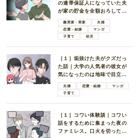
の連帯保証人になっていた夫
が家の貯金を全額おろしてほ
しいと言ってきた
義実家・実家
夫婦
恋愛・結婚
マンガ
子育て
幼児
［１］垢抜けた夫がクズだっ
た話｜大学の人気者の彼女が
気になったのは地味で目立た
ない男子学生
夫婦
恋愛・結婚
マンガ
子育て
［１］コワい体験談｜コワい
話をするために集まった夜の
ファミレス。口火を切ったの