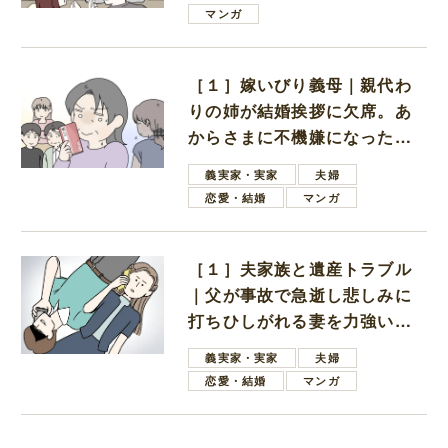
は電車好きの男の子ママ
マンガ
［１］嫁いびり義母｜親代わ
りの姉が結婚挨拶に欠席。あ
からさまに不機嫌になった義
母
義実家・実家
夫婦
恋愛・結婚
マンガ
［１］夫家族と遺産トラブル
｜父が事故で急逝し悲しみに
打ちひしがれる妻を力強い言
葉で励ます夫
義実家・実家
夫婦
恋愛・結婚
マンガ