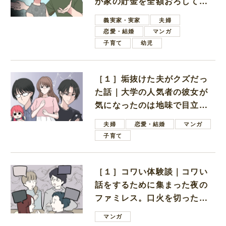
が家の貯金を全額おろしてほ
しいと言ってきた
義実家・実家
夫婦
恋愛・結婚
マンガ
子育て
幼児
［１］垢抜けた夫がクズだっ
た話｜大学の人気者の彼女が
気になったのは地味で目立た
ない男子学生
夫婦
恋愛・結婚
マンガ
子育て
［１］コワい体験談｜コワい
話をするために集まった夜の
ファミレス。口火を切ったの
は電車好きの男の子ママ
マンガ