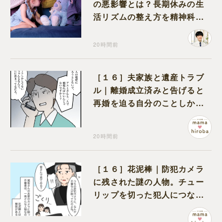
の悪影響とは？長期休みの生
活リズムの整え方を精神科医
が解説
20時間前
［１６］夫家族と遺産トラブ
ル｜離婚成立済みと告げると
再婚を迫る自分のことしか考
えない元夫
20時間前
［１６］花泥棒｜防犯カメラ
に残された謎の人物。チュー
リップを切った犯人につなが
る証拠になるのか期待する