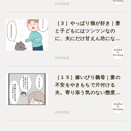
20時間前
［３］やっぱり猫が好き｜妻
と子どもにはツンツンなの
に、夫にだけ甘えん坊になる
猫のギャップに癒される
20時間前
［１５］嫁いびり義母｜妻の
不安をやきもちで片付ける
夫。寄り添う気のない態度に
モヤモヤが募る
20時間前