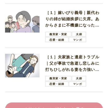
［１］嫁いびり義母｜親代わ
りの姉が結婚挨拶に欠席。あ
からさまに不機嫌になった義
母
義実家・実家
夫婦
恋愛・結婚
マンガ
［１］夫家族と遺産トラブル
｜父が事故で急逝し悲しみに
打ちひしがれる妻を力強い言
葉で励ます夫
義実家・実家
夫婦
恋愛・結婚
マンガ