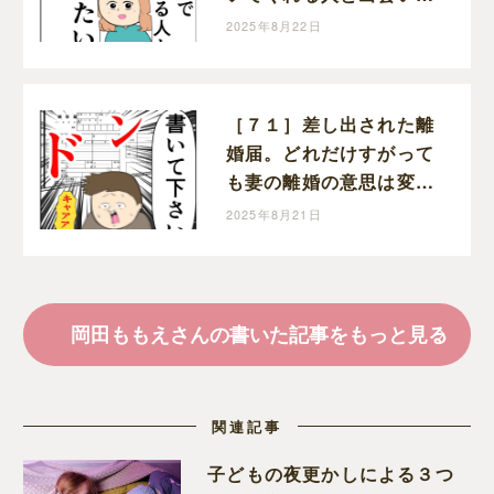
い」と前を向く。クセ強
2025年8月22日
義母に抗う嫁達｜岡田も
もえと申します
［７１］差し出された離
婚届。どれだけすがって
も妻の離婚の意思は変わ
らない。クセ強義母に抗
2025年8月21日
う嫁達｜岡田ももえと申
します
岡田ももえさんの書いた記事をもっと見る
関連記事
子どもの夜更かしによる３つ