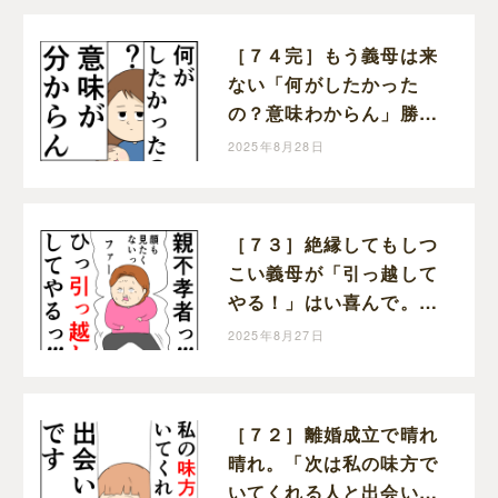
［７４完］もう義母は来
ない「何がしたかった
の？意味わからん」勝っ
た！クセ強義母に抗う嫁
2025年8月28日
達｜岡田ももえと申しま
す
［７３］絶縁してもしつ
こい義母が「引っ越して
やる！」はい喜んで。ク
セ強義母に抗う嫁達｜岡
2025年8月27日
田ももえと申します
［７２］離婚成立で晴れ
晴れ。「次は私の味方で
いてくれる人と出会いた