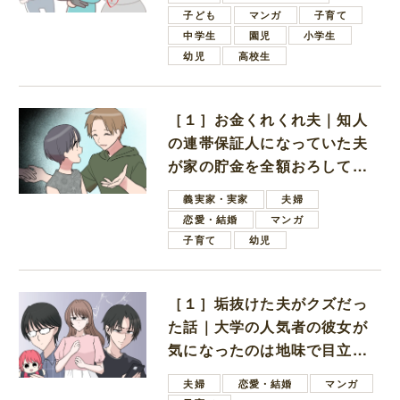
子ども
マンガ
子育て
中学生
園児
小学生
幼児
高校生
［１］お金くれくれ夫｜知人
の連帯保証人になっていた夫
が家の貯金を全額おろしてほ
しいと言ってきた
義実家・実家
夫婦
恋愛・結婚
マンガ
子育て
幼児
［１］垢抜けた夫がクズだっ
た話｜大学の人気者の彼女が
気になったのは地味で目立た
ない男子学生
夫婦
恋愛・結婚
マンガ