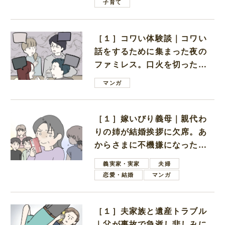
子育て
［１］コワい体験談｜コワい
話をするために集まった夜の
ファミレス。口火を切ったの
は電車好きの男の子ママ
マンガ
［１］嫁いびり義母｜親代わ
りの姉が結婚挨拶に欠席。あ
からさまに不機嫌になった義
母
義実家・実家
夫婦
恋愛・結婚
マンガ
［１］夫家族と遺産トラブル
｜父が事故で急逝し悲しみに