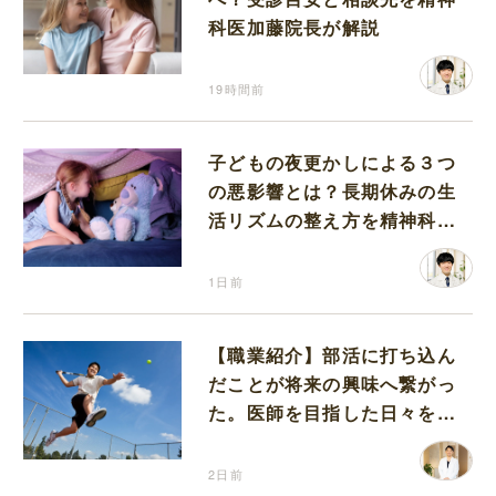
科医加藤院長が解説
19時間前
子どもの夜更かしによる３つ
の悪影響とは？長期休みの生
活リズムの整え方を精神科医
が解説
1日前
【職業紹介】部活に打ち込ん
だことが将来の興味へ繋がっ
た。医師を目指した日々を振
り返って思うこと
2日前