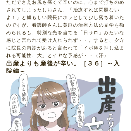
ただでさえお尻も痛くて辛いのに、心まで打ちのめ
されてしまったしおさん、「治療すれば問題ない
よ！」と頼もしい院長にホッとして少し落ち着いた
のですが、看護師さんに黄疸の治療方法の見学を勧
められるも、特別な光を当てる「日サロ」みたいな
感じと言われて受け入れられず・・。すると、夕方
に院長の内診があると言われて「イボ痔を押し込ま
れる可能性、大」とイヤな予感が・・（汗）
出産よりも産後が辛い。［３６］～入
院編～