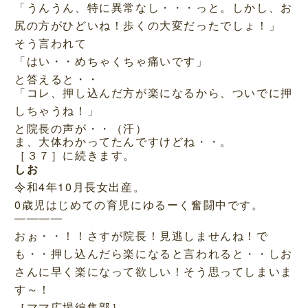
「うんうん、特に異常なし・・・っと。しかし、お
尻の方がひどいね！歩くの大変だったでしょ！」
そう言われて
「はい・・めちゃくちゃ痛いです」
と答えると・・
「コレ、押し込んだ方が楽になるから、ついでに押
しちゃうね！」
と院長の声が・・（汗）
ま、大体わかってたんですけどね・・。
［３７］に続きます。
しお
令和4年10月長女出産。
0歳児はじめての育児にゆるーく奮闘中です。
————
おぉ・・！！さすが院長！見逃しませんね！で
も・・押し込んだら楽になると言われると・・しお
さんに早く楽になって欲しい！そう思ってしまいま
す～！
［ママ広場編集部］