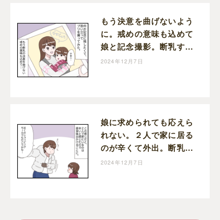
もう決意を曲げないよう
に。戒めの意味も込めて
娘と記念撮影。断乳する
と決めた日［３５］｜し
2024年12月7日
おは娘育児中。
娘に求められても応えら
れない。２人で家に居る
のが辛くて外出。断乳す
ると決めた日［３４］｜
2024年12月7日
しおは娘育児中。