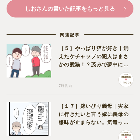
しおさんの書いた記事をもっと見る
関連記事
［５］やっぱり猫が好き｜消
えたケチャップの犯人はまさ
かの愛猫！？茂みで夢中にな
ってなめる現場を発見
7時間前
［１７］嫁いびり義母｜実家
に行きたいと言う嫁に義母の
嫌味が止まらない。気遣って
くれるのは義父だけ