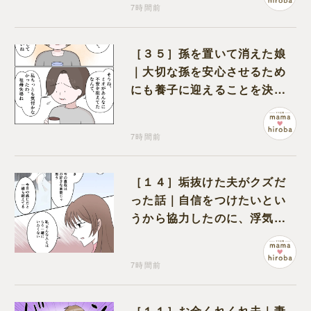
7時間前
［３５］孫を置いて消えた娘
｜大切な孫を安心させるため
にも養子に迎えることを決心
する
7時間前
［１４］垢抜けた夫がクズだ
った話｜自信をつけたいとい
うから協力したのに、浮気と
いう形で裏切られる
7時間前
［１１］お金くれくれ夫｜妻