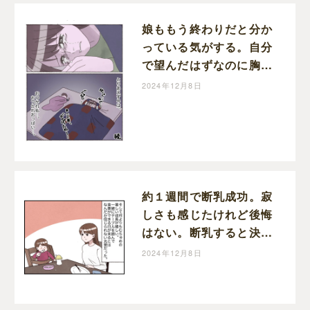
娘ももう終わりだと分か
っている気がする。自分
で望んだはずなのに胸が
締め付けられる。断乳す
2024年12月8日
ると決めた日［３６］｜
しおは娘育児中。
約１週間で断乳成功。寂
しさも感じたけれど後悔
はない。断乳すると決め
た日［３７完］｜しおは
2024年12月8日
娘育児中。