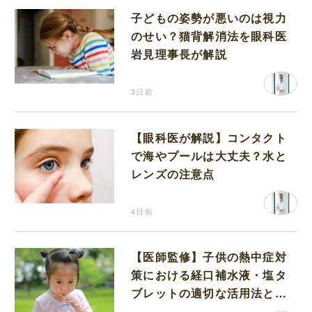
子どもの姿勢が悪いのは視力
のせい？猫背解消法を眼科医
岩見理事長が解説
3日前
【眼科医が解説】コンタクト
で海やプールは大丈夫？水と
レンズの注意点
4日前
【医師監修】子供の熱中症対
策における経口補水液・塩タ
ブレットの適切な活用法と水
分補給の注意点