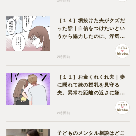
2時間前
［１４］垢抜けた夫がクズだ
った話｜自信をつけたいとい
うから協力したのに、浮気と
いう形で裏切られる
2時間前
［１１］お金くれくれ夫｜妻
に隠れて妹の授乳を見守る
夫。異常な距離の近さに嫌悪
感が湧き上がる
2時間前
子どものメンタル相談はどこ