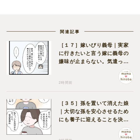
関連記事
［１７］嫁いびり義母｜実家
に行きたいと言う嫁に義母の
嫌味が止まらない。気遣って
くれるのは義父だけ
2時間前
［３５］孫を置いて消えた娘
｜大切な孫を安心させるため
にも養子に迎えることを決心
する