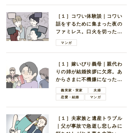
［１］コワい体験談｜コワい
話をするために集まった夜の
ファミレス。口火を切ったの
は電車好きの男の子ママ
マンガ
［１］嫁いびり義母｜親代わ
りの姉が結婚挨拶に欠席。あ
からさまに不機嫌になった義
母
義実家・実家
夫婦
恋愛・結婚
マンガ
［１］夫家族と遺産トラブル
｜父が事故で急逝し悲しみに