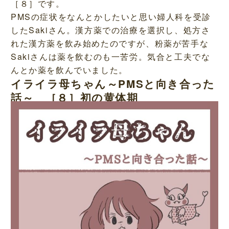
［８］です。
PMSの症状をなんとかしたいと思い婦人科を受診
したSakiさん。漢方薬での治療を選択し、処方さ
れた漢方薬を飲み始めたのですが、粉薬が苦手な
Sakiさんは薬を飲むのも一苦労。気合と工夫でな
んとか薬を飲んでいました。
イライラ母ちゃん～PMSと向き合った
話～ ［８］初の黄体期