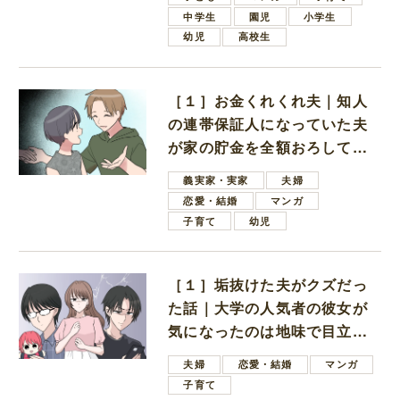
中学生
園児
小学生
幼児
高校生
［１］お金くれくれ夫｜知人
の連帯保証人になっていた夫
が家の貯金を全額おろしてほ
しいと言ってきた
義実家・実家
夫婦
恋愛・結婚
マンガ
子育て
幼児
［１］垢抜けた夫がクズだっ
た話｜大学の人気者の彼女が
気になったのは地味で目立た
ない男子学生
夫婦
恋愛・結婚
マンガ
子育て