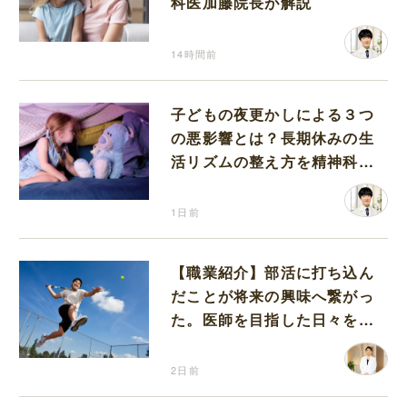
科医加藤院長が解説
14時間前
子どもの夜更かしによる３つ
の悪影響とは？長期休みの生
活リズムの整え方を精神科医
が解説
1日前
【職業紹介】部活に打ち込ん
だことが将来の興味へ繋がっ
た。医師を目指した日々を振
り返って思うこと
2日前