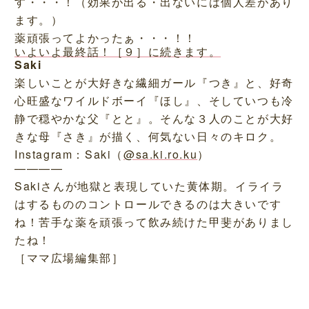
す・・・！（効果が出る・出ないには個人差があり
ます。）
薬頑張ってよかったぁ・・・！！
いよいよ最終話！［９］に続きます。
Saki
楽しいことが大好きな繊細ガール『つき』と、好奇
心旺盛なワイルドボーイ『ほし』、そしていつも冷
静で穏やかな父『とと』。そんな３人のことが大好
きな母『さき』が描く、何気ない日々のキロク。
Instagram：Saki（
@sa.ki.ro.ku
）
————
Sakiさんが地獄と表現していた黄体期。イライラ
はするもののコントロールできるのは大きいです
ね！苦手な薬を頑張って飲み続けた甲斐がありまし
たね！
［ママ広場編集部］