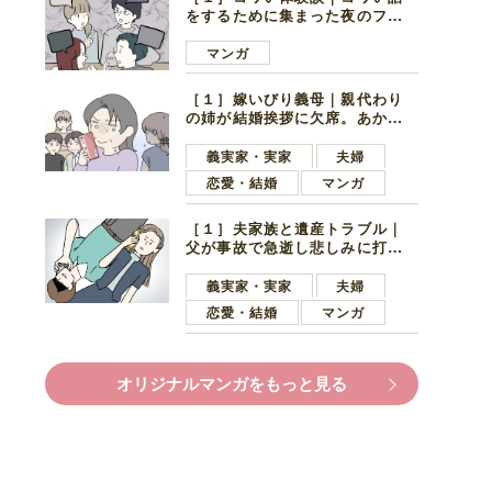
をするために集まった夜のファ
ミレス。口火を切ったのは電車
好きの男の子ママ
マンガ
［１］嫁いびり義母｜親代わり
の姉が結婚挨拶に欠席。あから
さまに不機嫌になった義母
義実家・実家
夫婦
恋愛・結婚
マンガ
［１］夫家族と遺産トラブル｜
父が事故で急逝し悲しみに打ち
ひしがれる妻を力強い言葉で励
ます夫
義実家・実家
夫婦
恋愛・結婚
マンガ
オリジナルマンガをもっと見る