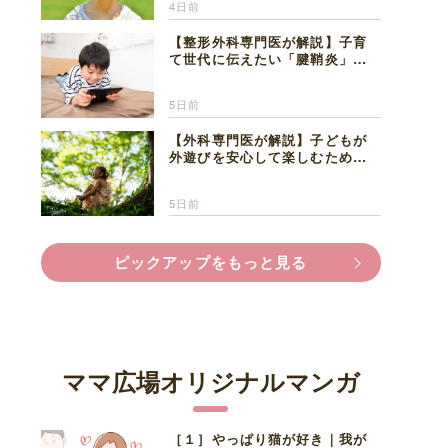
4日前
【整形外科専門医が解説】子育
て世代に伝えたい「腱鞘炎」の
正しい知識と対処法
5日前
【外科専門医が解説】子どもが
外遊びを安心して楽しむため
に、家族で知っておきたいマダ
ニ対策
5日前
ピックアップをもっと見る
ママ広場オリジナルマンガ
［１］やっぱり猫が好き｜我が