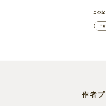
この記
子育
作者