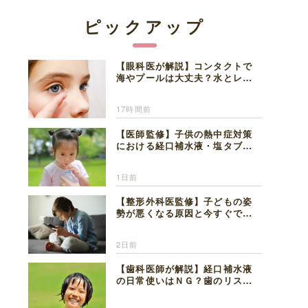
ピックアップ
【眼科医が解説】コンタクトで
海やプールは大丈夫？水とレン
ズの注意点
17時間前
【医師監修】子供の熱中症対策
における経口補水液・塩タブレ
ットの適切な活用法と水分補給
の注意点
1日前
【整形外科医監修】子どもの姿
勢が悪くなる原因と今すぐでき
る改善習慣４選
2日前
【歯科医師が解説】経口補水液
の日常使いはＮＧ？歯のリスク
と熱中症対策