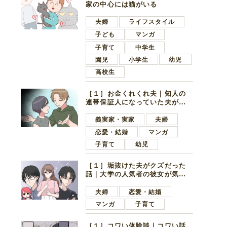
家の中心には猫がいる
夫婦
ライフスタイル
子ども
マンガ
子育て
中学生
園児
小学生
幼児
高校生
［１］お金くれくれ夫｜知人の
連帯保証人になっていた夫が家
の貯金を全額おろしてほしいと
言ってきた
義実家・実家
夫婦
恋愛・結婚
マンガ
子育て
幼児
［１］垢抜けた夫がクズだった
話｜大学の人気者の彼女が気に
なったのは地味で目立たない男
子学生
夫婦
恋愛・結婚
マンガ
子育て
［１］コワい体験談｜コワい話