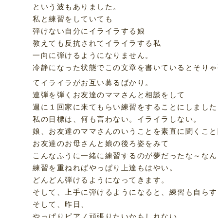
という波もありました。
私と練習をしていても
弾けない自分にイライラする娘
教えても反抗されてイライラする私
一向に弾けるようになりません。
冷静になった状態でこの文章を書いているとそりゃ
てイライラがお互い募るばかり。
連弾を弾くお友達のママさんと相談をして
週に１回家に来てもらい練習をすることにしました
私の目標は、何も言わない。イライラしない。
娘、お友達のママさんのいうことを素直に聞くこと
お友達のお母さんと娘の後ろ姿をみて
こんなふうに一緒に練習するのが夢だったな～なん
練習を重ねればやっぱり上達もはやい。
どんどん弾けるようになってきます。
そして、上手に弾けるようになると、練習も自らす
そして、昨日、
やっぱりピアノ頑張りたいかもしれない