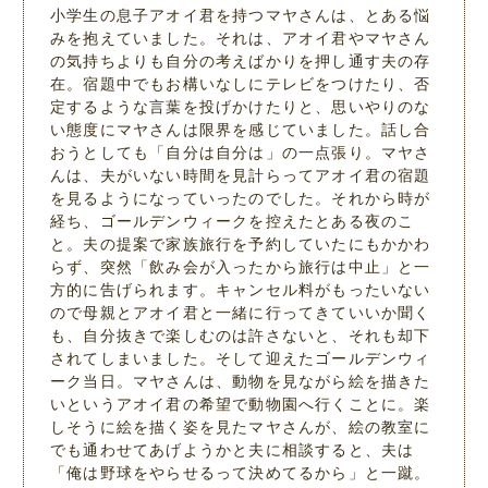
小学生の息子アオイ君を持つマヤさんは、とある悩
みを抱えていました。それは、アオイ君やマヤさん
の気持ちよりも自分の考えばかりを押し通す夫の存
在。宿題中でもお構いなしにテレビをつけたり、否
定するような言葉を投げかけたりと、思いやりのな
い態度にマヤさんは限界を感じていました。話し合
おうとしても「自分は自分は」の一点張り。マヤさ
んは、夫がいない時間を見計らってアオイ君の宿題
を見るようになっていったのでした。それから時が
経ち、ゴールデンウィークを控えたとある夜のこ
と。夫の提案で家族旅行を予約していたにもかかわ
らず、突然「飲み会が入ったから旅行は中止」と一
方的に告げられます。キャンセル料がもったいない
ので母親とアオイ君と一緒に行ってきていいか聞く
も、自分抜きで楽しむのは許さないと、それも却下
されてしまいました。そして迎えたゴールデンウィ
ーク当日。マヤさんは、動物を見ながら絵を描きた
いというアオイ君の希望で動物園へ行くことに。楽
しそうに絵を描く姿を見たマヤさんが、絵の教室に
でも通わせてあげようかと夫に相談すると、夫は
「俺は野球をやらせるって決めてるから」と一蹴。