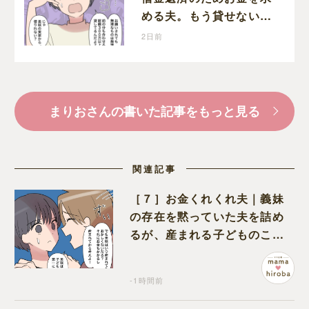
める夫。もう貸せないと
断ると今度は妻の実家を
2日前
頼り始めた
まりおさんの書いた記事をもっと見る
関連記事
［７］お金くれくれ夫｜義妹
の存在を黙っていた夫を詰め
るが、産まれる子どものこと
を第一に考えてと流される
-1時間前