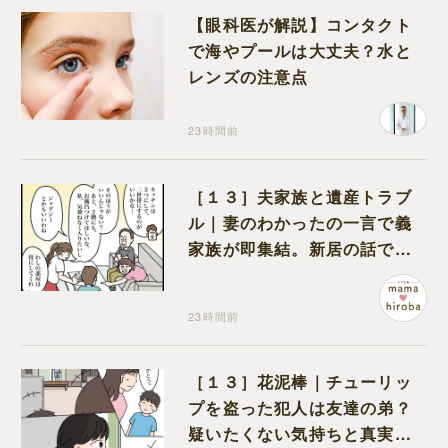
【眼科医が解説】コンタクト
で海やプールは大丈夫？水と
レンズの注意点
23時間前
［１３］夫家族と遺産トラブ
ル｜妻のわかったの一言で義
家族が即集結。新居の話で盛
り上がる義家族を置いて実家
に帰る妻
23時間前
［１３］花泥棒｜チューリッ
プを盗った犯人は友達の弟？
疑いたくない気持ちと真実の