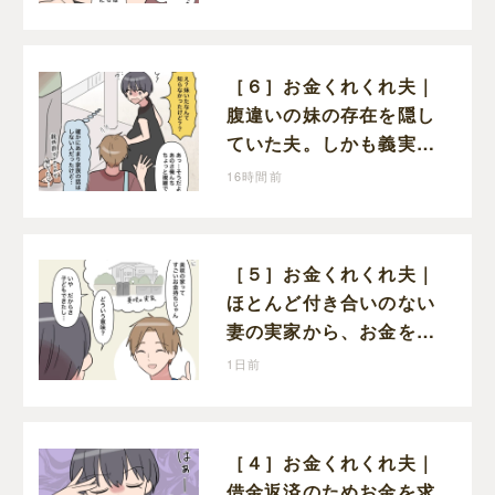
えてと流される
［６］お金くれくれ夫｜
腹違いの妹の存在を隠し
ていた夫。しかも義実家
で一緒に暮らすことにな
16時間前
り困惑する妻
［５］お金くれくれ夫｜
ほとんど付き合いのない
妻の実家から、お金を借
りようとする夫が怪しす
1日前
ぎる
［４］お金くれくれ夫｜
借金返済のためお金を求