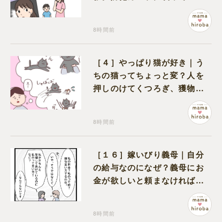
のは娘の友達だった
8時間前
［４］やっぱり猫が好き｜う
ちの猫ってちょっと変？人を
押しのけてくつろぎ、獲物に
も物怖じしない鋼のハート
8時間前
［１６］嫁いびり義母｜自分
の給与なのになぜ？義母にお
金が欲しいと頼まなければな
らない状況に疑問を抱く
8時間前