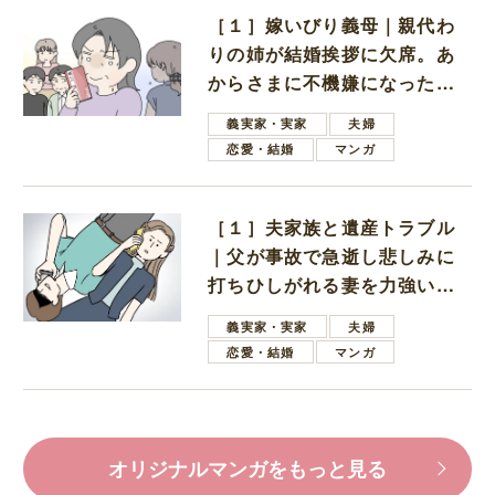
［１］嫁いびり義母｜親代わ
りの姉が結婚挨拶に欠席。あ
からさまに不機嫌になった義
母
義実家・実家
夫婦
恋愛・結婚
マンガ
［１］夫家族と遺産トラブル
｜父が事故で急逝し悲しみに
打ちひしがれる妻を力強い言
葉で励ます夫
義実家・実家
夫婦
恋愛・結婚
マンガ
オリジナルマンガをもっと見る