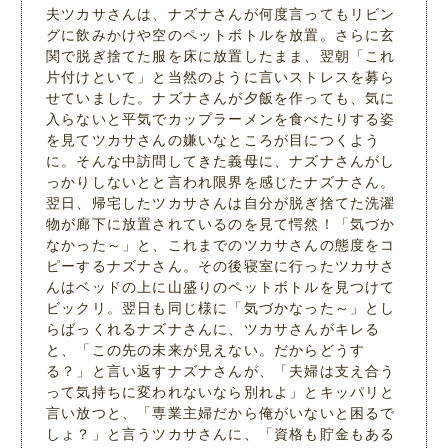
夫ツカサさんは、ナズナさんが何度言ってもリビン
グに飲みかけや空のペットボトルを放置。さらに玄
関で脱ぎ捨てた服を床に放置したまま、翌朝「これ
片付けといて」と当然のように言いストレスを募ら
せていました。ナズナさんが夕飯を作っても、気に
入らないと平気でカップラーメンを食べたりする姿
を見てツカサさんの嫌いなところが目につくよう
に。そんな中訪問してきた義母に、ナズナさんがし
っかりしないとと言われ限界を感じたナズナさん。
翌日、帰宅したツカサさんは自分が脱ぎ捨てた洗濯
物が廊下に放置されているのを見て愕然！「気づか
なかった～」と、これまでのツカサさんの態度をコ
ピーするナズナさん。その後寝室に行ったツカサさ
んはベッドの上に山盛りのペットボトルを見つけて
ビックリ。翌日も同じ様に「気づかなった～」とし
らばっくれるナズナさんに、ツカサさんがキレる
と、「この先の未来が見えない。だからどうす
る？」と言い返すナズナさんが、「夫婦は支え合う
って気持ちに変われないなら別れよ」とキッパリと
言い放つと、「専業主婦だから俺がいないと困るで
しょ？」と言うツカサさんに、「資格も貯金もある