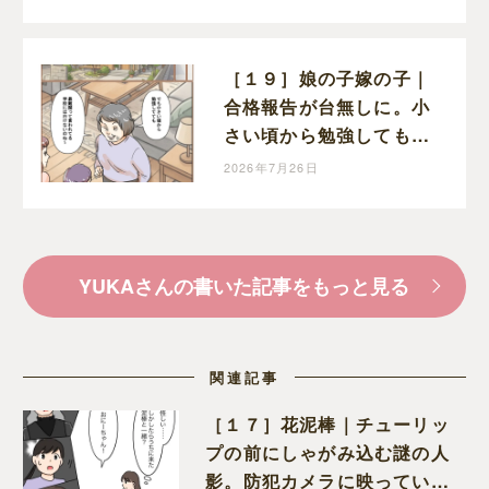
気付かない
［１９］娘の子嫁の子｜
合格報告が台無しに。小
さい頃から勉強しても最
難関校には入れないと嫌
2026年7月26日
味を言う義母
YUKAさんの書いた記事をもっと見る
関連記事
［１７］花泥棒｜チューリッ
プの前にしゃがみ込む謎の人
影。防犯カメラに映っていた