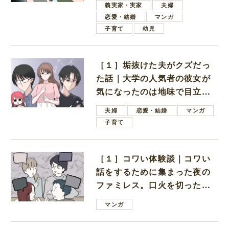
義実家・実家
夫婦
恋愛・結婚
マンガ
子育て
幼児
［１］垢抜けた夫がクズだっ
た話｜大学の人気者の彼女が
気になったのは地味で目立た
ない男子学生
夫婦
恋愛・結婚
マンガ
子育て
［１］コワい体験談｜コワい
話をするために集まった夜の
ファミレス。口火を切ったの
は電車好きの男の子ママ
マンガ