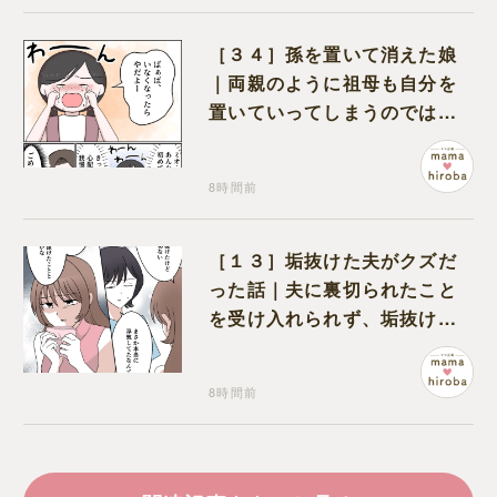
［３４］孫を置いて消えた娘
｜両親のように祖母も自分を
置いていってしまうのでは？
と怯えて泣く孫に心が痛む
8時間前
［１３］垢抜けた夫がクズだ
った話｜夫に裏切られたこと
を受け入れられず、垢抜けた
ことが関係しているのかと嘆
く
8時間前