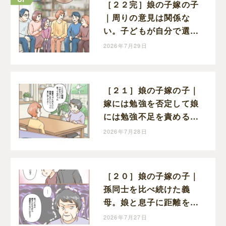
［２２完］娘の子嫁の子
｜周りの意見は関係な
い。子どもが自分で選ん
だ道を信じることが親に
2026年7月29日
できる一番の応援
［２１］娘の子嫁の子｜
嫁には勉強を否定して娘
には勉強不足を責める。
矛盾だらけの義母に開い
2026年7月28日
た口が塞がらない
［２０］娘の子嫁の子｜
孫同士を比べ続けた義
母。娘と息子に距離を置
かれても、自分の過ちに
2026年7月27日