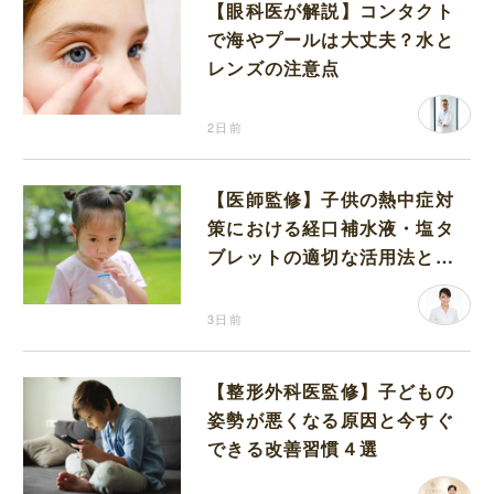
【眼科医が解説】コンタクト
で海やプールは大丈夫？水と
レンズの注意点
2日前
【医師監修】子供の熱中症対
策における経口補水液・塩タ
ブレットの適切な活用法と水
分補給の注意点
3日前
【整形外科医監修】子どもの
姿勢が悪くなる原因と今すぐ
できる改善習慣４選