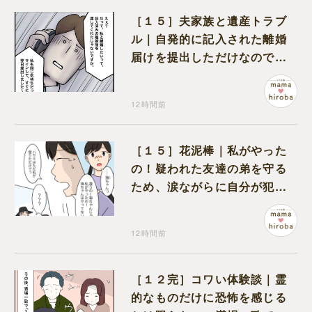
［１５］夫家族と遺産トラブ
ル｜自発的に記入された離婚
届けを提出しただけなので、
何も問題なし
12時間前
［１５］花泥棒｜私がやった
の！疑われた友達の弟を守る
ため、涙ながらに自分が犯人
だと名乗り出た娘
12時間前
［１２完］コワい体験談｜霊
的なものだけに恐怖を感じる