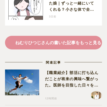
た娘｜ずっと一緒にいて
くれる？小さな体で全て
を受け止める孫の手を離
3日前
したりしない
ねむりひつじさんの書いた記事をもっと見る
関連記事
【職業紹介】部活に打ち込ん
だことが将来の興味へ繋がっ
た。医師を目指した日々を振
り返って思うこと
12時間前