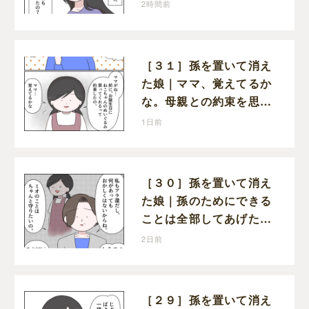
ゼントもお祝いの言葉も
2時間前
届かなかった
［３１］孫を置いて消え
た娘｜ママ、覚えてるか
な。母親との約束を思い
出し寂しそうな孫に胸が
1日前
痛む
［３０］孫を置いて消え
た娘｜孫のためにできる
ことは全部してあげた
い。孫を養子に迎えるこ
2日前
とを決意
［２９］孫を置いて消え