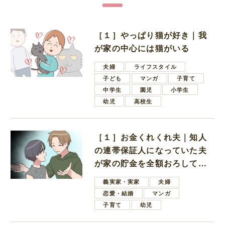
［１］やっぱり猫が好き｜我
が家の中心には猫がいる
夫婦
ライフスタイル
子ども
マンガ
子育て
中学生
園児
小学生
幼児
高校生
［１］お金くれくれ夫｜知人
の連帯保証人になっていた夫
が家の貯金を全額おろしてほ
しいと言ってきた
義実家・実家
夫婦
恋愛・結婚
マンガ
子育て
幼児