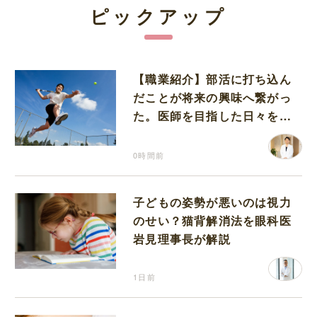
ピックアップ
【職業紹介】部活に打ち込ん
だことが将来の興味へ繋がっ
た。医師を目指した日々を振
り返って思うこと
0時間前
子どもの姿勢が悪いのは視力
のせい？猫背解消法を眼科医
岩見理事長が解説
1日前