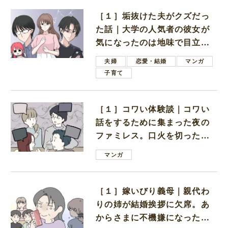
［１］垢抜けた夫がクズだっ
た話｜大学の人気者の彼女が
気になったのは地味で目立た
ない男子学生
夫婦
恋愛・結婚
マンガ
子育て
［１］コワい体験談｜コワい
話をするために集まった夜の
ファミレス。口火を切ったの
は電車好きの男の子ママ
マンガ
［１］嫁いびり義母｜親代わ
りの姉が結婚挨拶に欠席。あ
からさまに不機嫌になった義