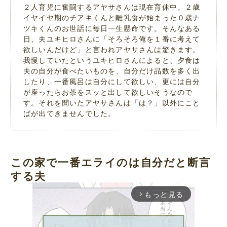
２人育児に奮闘するアヤサさんは現在育休中。２歳
イヤイヤ期のチアキくんと離乳食が始まった０歳ナ
ツキくんのお世話に毎日一生懸命です。そんなある
日、夫ユキヒロさんに「そろそろ俺を１番に考えて
欲しいんだけど」と言われアヤサさんは驚きます。
我慢していたというユキヒロさんによると、夕食は
夫の自分が食べたいものを、自分だけ品数を多く出
したり、一番風呂は自分にして欲しい、更には自分
が座ったらお茶をスッと出して欲しいそうなので
す。それを聞いたアヤサさんは「は？」以外にこと
ばが出てきませんでした。
この家で一番エライのは自分だと断言
する夫
もっと見る
arrow_forward_ios