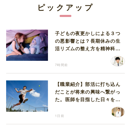
ピックアップ
子どもの夜更かしによる３つ
の悪影響とは？長期休みの生
活リズムの整え方を精神科医
が解説
7時間前
【職業紹介】部活に打ち込ん
だことが将来の興味へ繋がっ
た。医師を目指した日々を振
り返って思うこと
1日前