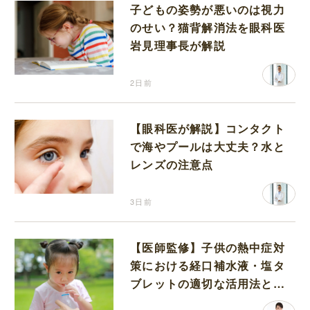
子どもの姿勢が悪いのは視力
のせい？猫背解消法を眼科医
岩見理事長が解説
2日前
【眼科医が解説】コンタクト
で海やプールは大丈夫？水と
レンズの注意点
3日前
【医師監修】子供の熱中症対
策における経口補水液・塩タ
ブレットの適切な活用法と水
分補給の注意点