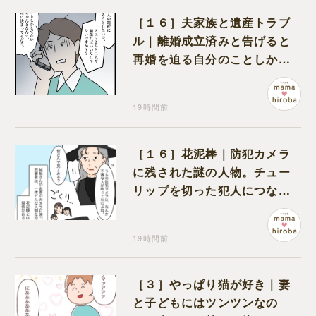
［１６］夫家族と遺産トラブ
ル｜離婚成立済みと告げると
再婚を迫る自分のことしか考
えない元夫
19時間前
［１６］花泥棒｜防犯カメラ
に残された謎の人物。チュー
リップを切った犯人につなが
る証拠になるのか期待する
19時間前
［３］やっぱり猫が好き｜妻
と子どもにはツンツンなの