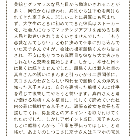
美貌とグラマラスな見た目から勘違いされることが
多く、同性からは嫌われ、異性からは下心を向けら
れてきた京子さん。悲しいことに男運にも恵まれ
ず、大学生のときに初めてできた彼氏はストーカー
化、社会人になってマッチングアプリを始めるも美
人局と勘違いされうまくいきませんでした。「もう
恋愛なんてしない」と心に決めて仕事に打ち込んで
いた京子さんですが、会社の後輩船橋くんから告白
され、不安はありつつも真面目な彼なら大丈夫かも
しれないと交際を開始します。しかし、幸せな日々
は長くは続きませんでした。船橋くんは新入社員の
真白さんの誘いにまんまと引っかかり二股関係に。
真白さんのわざとらしい匂わせで船橋くんの浮気を
知った京子さんは、自分を裏切った船橋くんに仕事
を通じて復讐してやろうと誓います。真白さんと遊
び惚ける船橋くんを横目に、忙しくて諦めていた社
内公募に挑戦する京子さん。頑張る彼女を次長も応
援してくれ、得意先とのアポイントを取り付けてく
れたのでした。しかしアポイント当日、京子さんの
もとに船橋くんから「仕事を手伝ってほしい」と連
絡が。あまりのしつこさに京子さんはスマホの電源