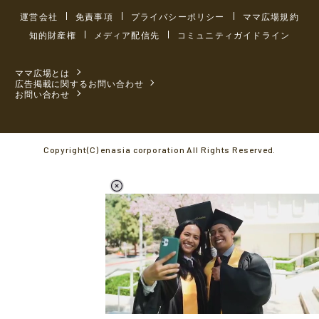
運営会社
免責事項
プライバシーポリシー
ママ広場規約
知的財産権
メディア配信先
コミュニティガイドライン
ママ広場とは
広告掲載に関するお問い合わせ
お問い合わせ
Copyright(C) enasia corporation All Rights Reserved.
L