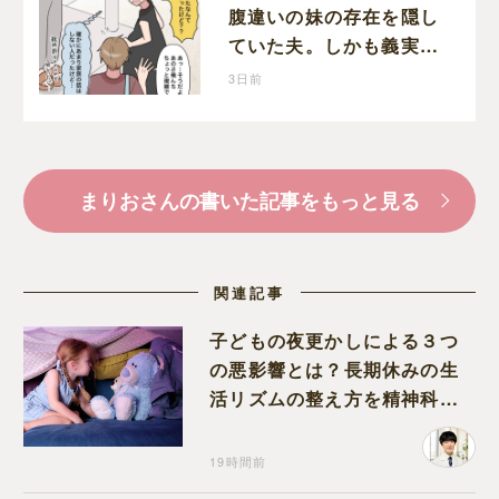
腹違いの妹の存在を隠し
ていた夫。しかも義実家
で一緒に暮らすことにな
3日前
り困惑する妻
まりおさんの書いた記事をもっと見る
関連記事
子どもの夜更かしによる３つ
の悪影響とは？長期休みの生
活リズムの整え方を精神科医
が解説
19時間前