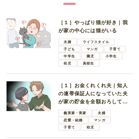
［１］やっぱり猫が好き｜我
が家の中心には猫がいる
夫婦
ライフスタイル
子ども
マンガ
子育て
中学生
園児
小学生
幼児
高校生
［１］お金くれくれ夫｜知人
の連帯保証人になっていた夫
が家の貯金を全額おろしてほ
しいと言ってきた
義実家・実家
夫婦
恋愛・結婚
マンガ
子育て
幼児