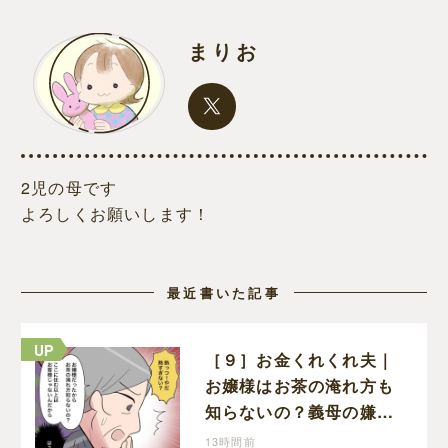
まりお
2児の母です
よろしくお願いします！
最近書いた記事
［９］お金くれくれ夫｜
お嬢様はお茶の淹れ方も
知らないの？義母の嫌味
に思わず怒りが込み上げ
13時間前