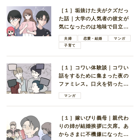
［１］垢抜けた夫がクズだっ
た話｜大学の人気者の彼女が
気になったのは地味で目立た
ない男子学生
夫婦
恋愛・結婚
マンガ
子育て
［１］コワい体験談｜コワい
話をするために集まった夜の
ファミレス。口火を切ったの
は電車好きの男の子ママ
マンガ
［１］嫁いびり義母｜親代わ
りの姉が結婚挨拶に欠席。あ
からさまに不機嫌になった義