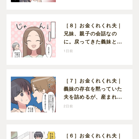
る
［８］お金くれくれ夫｜
兄妹、親子の会話なの
に。戻ってきた義妹と夫
や義母の様子になんだか
1日前
違和感
［７］お金くれくれ夫｜
義妹の存在を黙っていた
夫を詰めるが、産まれる
子どものことを第一に考
2日前
えてと流される
［６］お金くれくれ夫｜