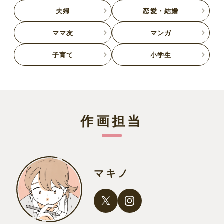
夫婦
恋愛・結婚
ママ友
マンガ
子育て
小学生
作画担当
マキノ