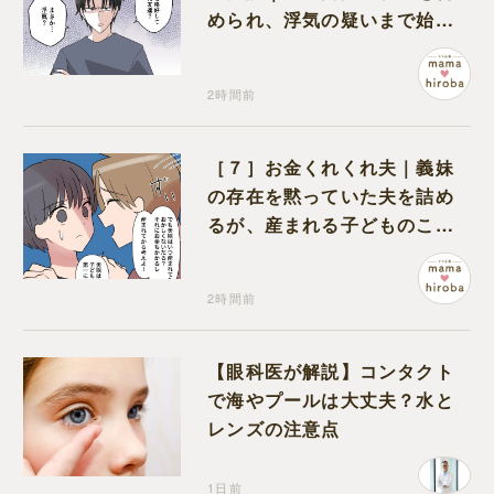
められ、浮気の疑いまで始め
る夫
2時間前
［７］お金くれくれ夫｜義妹
の存在を黙っていた夫を詰め
るが、産まれる子どものこと
を第一に考えてと流される
2時間前
【眼科医が解説】コンタクト
で海やプールは大丈夫？水と
レンズの注意点
1日前