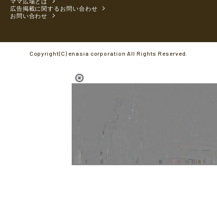
ママ広場とは
広告掲載に関するお問い合わせ
お問い合わせ
Copyright(C) enasia corporation All Rights Reserved.
L
o
/
M
a
u
d
t
e
e
d
:
5