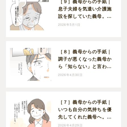
［９］義母からの手紙｜
息子夫婦を気遣い介護施
設を探していた義母。も
っと早く感謝を伝えたか
2026年5月1日
ったと涙を流す
［８］義母からの手紙｜
調子が悪くなった義母か
ら「知らない」と言われ
てショックを受ける嫁
2026年4月30日
［７］義母からの手紙｜
いつも自分の気持ちを優
先してくれた義母へ。嫁
から今までの感謝の気持
2026年4月29日