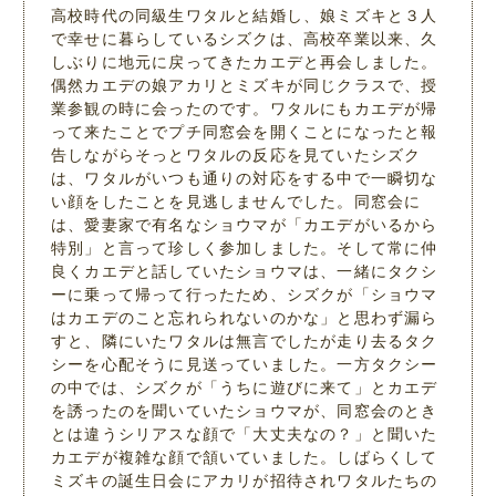
高校時代の同級生ワタルと結婚し、娘ミズキと３人
で幸せに暮らしているシズクは、高校卒業以来、久
しぶりに地元に戻ってきたカエデと再会しました。
偶然カエデの娘アカリとミズキが同じクラスで、授
業参観の時に会ったのです。ワタルにもカエデが帰
って来たことでプチ同窓会を開くことになったと報
告しながらそっとワタルの反応を見ていたシズク
は、ワタルがいつも通りの対応をする中で一瞬切な
い顔をしたことを見逃しませんでした。同窓会に
は、愛妻家で有名なショウマが「カエデがいるから
特別」と言って珍しく参加しました。そして常に仲
良くカエデと話していたショウマは、一緒にタクシ
ーに乗って帰って行ったため、シズクが「ショウマ
はカエデのこと忘れられないのかな」と思わず漏ら
すと、隣にいたワタルは無言でしたが走り去るタク
シーを心配そうに見送っていました。一方タクシー
の中では、シズクが「うちに遊びに来て」とカエデ
を誘ったのを聞いていたショウマが、同窓会のとき
とは違うシリアスな顔で「大丈夫なの？」と聞いた
カエデが複雑な顔で頷いていました。しばらくして
ミズキの誕生日会にアカリが招待されワタルたちの