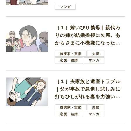
は電車好きの男の子ママ
マンガ
［１］嫁いびり義母｜親代わ
りの姉が結婚挨拶に欠席。あ
からさまに不機嫌になった義
母
義実家・実家
夫婦
恋愛・結婚
マンガ
［１］夫家族と遺産トラブル
｜父が事故で急逝し悲しみに
打ちひしがれる妻を力強い言
葉で励ます夫
義実家・実家
夫婦
恋愛・結婚
マンガ