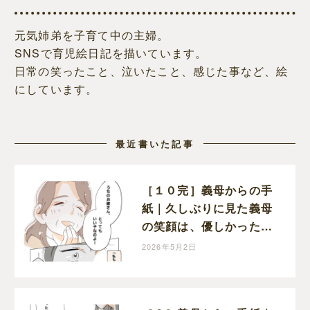
元気姉弟を子育て中の主婦。
SNSで育児絵日記を描いています。
日常の笑ったこと、泣いたこと、感じた事など、絵
にしています。
最近書いた記事
［１０完］義母からの手
紙｜久しぶりに見た義母
の笑顔は、優しかった頃
と変わらぬ笑顔だった
2026年5月2日