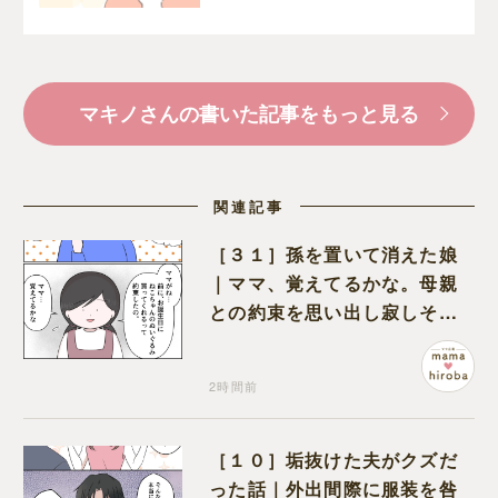
ちを綴る
マキノさんの書いた記事をもっと見る
関連記事
［３１］孫を置いて消えた娘
｜ママ、覚えてるかな。母親
との約束を思い出し寂しそう
な孫に胸が痛む
2時間前
［１０］垢抜けた夫がクズだ
った話｜外出間際に服装を咎