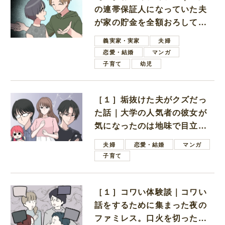
の連帯保証人になっていた夫
が家の貯金を全額おろしてほ
しいと言ってきた
義実家・実家
夫婦
恋愛・結婚
マンガ
子育て
幼児
［１］垢抜けた夫がクズだっ
た話｜大学の人気者の彼女が
気になったのは地味で目立た
ない男子学生
夫婦
恋愛・結婚
マンガ
子育て
［１］コワい体験談｜コワい
話をするために集まった夜の
ファミレス。口火を切ったの