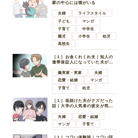
家の中心には猫がいる
夫婦
ライフスタイル
子ども
マンガ
子育て
中学生
園児
小学生
幼児
高校生
［１］お金くれくれ夫｜知人の
連帯保証人になっていた夫が家
の貯金を全額おろしてほしいと
言ってきた
義実家・実家
夫婦
恋愛・結婚
マンガ
子育て
幼児
［１］垢抜けた夫がクズだった
話｜大学の人気者の彼女が気に
なったのは地味で目立たない男
子学生
夫婦
恋愛・結婚
マンガ
子育て
［１］コワい体験談｜コワい話