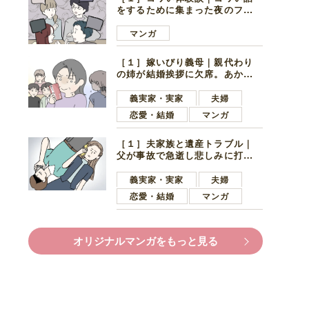
をするために集まった夜のファ
ミレス。口火を切ったのは電車
好きの男の子ママ
マンガ
［１］嫁いびり義母｜親代わり
の姉が結婚挨拶に欠席。あから
さまに不機嫌になった義母
義実家・実家
夫婦
恋愛・結婚
マンガ
［１］夫家族と遺産トラブル｜
父が事故で急逝し悲しみに打ち
ひしがれる妻を力強い言葉で励
ます夫
義実家・実家
夫婦
恋愛・結婚
マンガ
オリジナルマンガをもっと見る