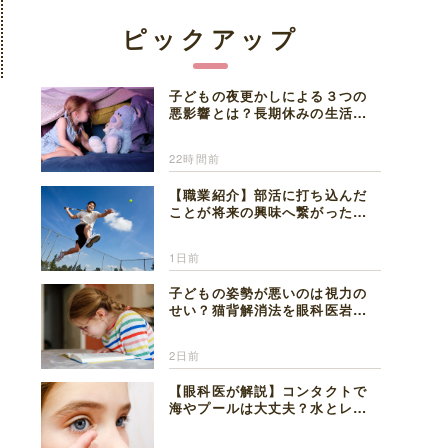
ピックアップ
子どもの夜更かしによる３つの
悪影響とは？長期休みの生活リ
ズムの整え方を精神科医が解説
22時間前
【職業紹介】部活に打ち込んだ
ことが将来の興味へ繋がった。
医師を目指した日々を振り返っ
て思うこと
1日前
子どもの姿勢が悪いのは視力の
せい？猫背解消法を眼科医岩見
理事長が解説
2日前
【眼科医が解説】コンタクトで
海やプールは大丈夫？水とレン
ズの注意点