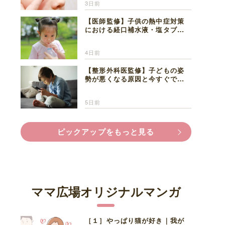
3日前
【医師監修】子供の熱中症対策
における経口補水液・塩タブレ
ットの適切な活用法と水分補給
の注意点
4日前
【整形外科医監修】子どもの姿
勢が悪くなる原因と今すぐでき
る改善習慣４選
5日前
ピックアップをもっと見る
ママ広場オリジナルマンガ
［１］やっぱり猫が好き｜我が