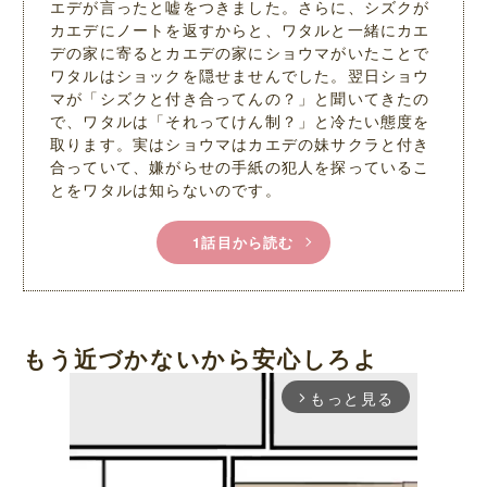
エデが言ったと嘘をつきました。さらに、シズクが
カエデにノートを返すからと、ワタルと一緒にカエ
デの家に寄るとカエデの家にショウマがいたことで
ワタルはショックを隠せませんでした。翌日ショウ
マが「シズクと付き合ってんの？」と聞いてきたの
で、ワタルは「それってけん制？」と冷たい態度を
取ります。実はショウマはカエデの妹サクラと付き
合っていて、嫌がらせの手紙の犯人を探っているこ
とをワタルは知らないのです。
1話目から読む
もう近づかないから安心しろよ
もっと見る
arrow_forward_ios