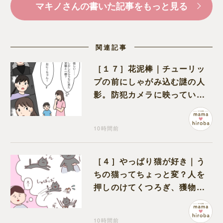
マキノさんの書いた記事をもっと見る
関連記事
［１７］花泥棒｜チューリッ
プの前にしゃがみ込む謎の人
影。防犯カメラに映っていた
のは娘の友達だった
10時間前
［４］やっぱり猫が好き｜う
ちの猫ってちょっと変？人を
押しのけてくつろぎ、獲物に
も物怖じしない鋼のハート
10時間前