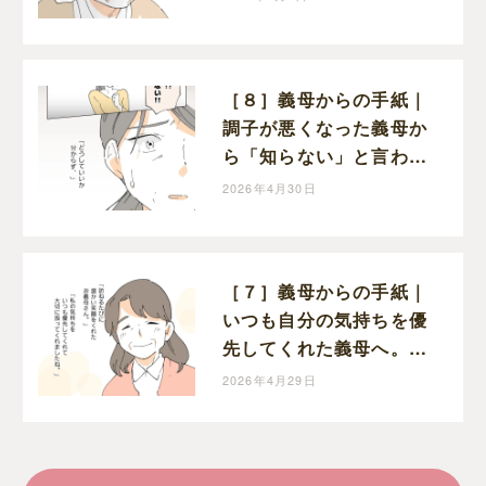
ったと涙を流す
［８］義母からの手紙｜
調子が悪くなった義母か
ら「知らない」と言われ
てショックを受ける嫁
2026年4月30日
［７］義母からの手紙｜
いつも自分の気持ちを優
先してくれた義母へ。嫁
から今までの感謝の気持
2026年4月29日
ちを綴る