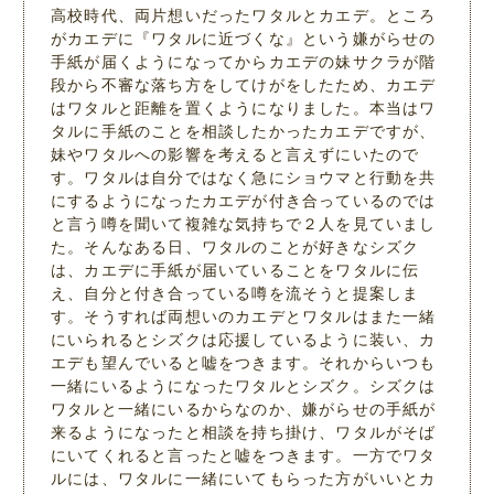
高校時代、両片想いだったワタルとカエデ。ところ
がカエデに『ワタルに近づくな』という嫌がらせの
手紙が届くようになってからカエデの妹サクラが階
段から不審な落ち方をしてけがをしたため、カエデ
はワタルと距離を置くようになりました。本当はワ
タルに手紙のことを相談したかったカエデですが、
妹やワタルへの影響を考えると言えずにいたので
す。ワタルは自分ではなく急にショウマと行動を共
にするようになったカエデが付き合っているのでは
と言う噂を聞いて複雑な気持ちで２人を見ていまし
た。そんなある日、ワタルのことが好きなシズク
は、カエデに手紙が届いていることをワタルに伝
え、自分と付き合っている噂を流そうと提案しま
す。そうすれば両想いのカエデとワタルはまた一緒
にいられるとシズクは応援しているように装い、カ
エデも望んでいると嘘をつきます。それからいつも
一緒にいるようになったワタルとシズク。シズクは
ワタルと一緒にいるからなのか、嫌がらせの手紙が
来るようになったと相談を持ち掛け、ワタルがそば
にいてくれると言ったと嘘をつきます。一方でワタ
ルには、ワタルに一緒にいてもらった方がいいとカ