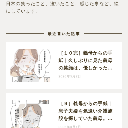
日常の笑ったこと、泣いたこと、感じた事など、絵
にしています。
最近書いた記事
［１０完］義母からの手
紙｜久しぶりに見た義母
の笑顔は、優しかった頃
と変わらぬ笑顔だった
2026年5月2日
［９］義母からの手紙｜
息子夫婦を気遣い介護施
設を探していた義母。も
っと早く感謝を伝えたか
2026年5月1日