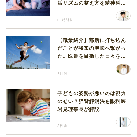
活リズムの整え方を精神科医
が解説
22時間前
【職業紹介】部活に打ち込ん
だことが将来の興味へ繋がっ
た。医師を目指した日々を振
り返って思うこと
1日前
子どもの姿勢が悪いのは視力
のせい？猫背解消法を眼科医
岩見理事長が解説
2日前