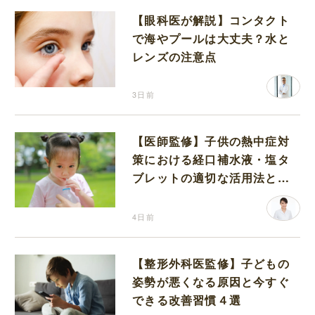
【眼科医が解説】コンタクト
で海やプールは大丈夫？水と
レンズの注意点
3日前
【医師監修】子供の熱中症対
策における経口補水液・塩タ
ブレットの適切な活用法と水
分補給の注意点
4日前
【整形外科医監修】子どもの
姿勢が悪くなる原因と今すぐ
できる改善習慣４選