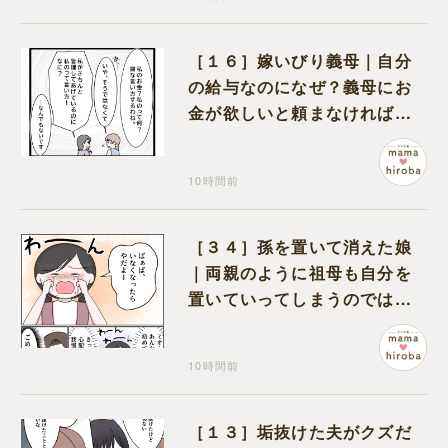
［１６］嫁いびり義母｜自分
の給与なのになぜ？義母にお
金が欲しいと頼まなければな
らない状況に疑問を抱く
10時間前
［３４］孫を置いて消えた娘
｜両親のように祖母も自分を
置いていってしまうのでは？
と怯えて泣く孫に心が痛む
10時間前
［１３］垢抜けた夫がクズだ