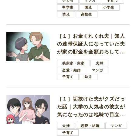
子ども
マンガ
子育て
中学生
園児
小学生
幼児
高校生
［１］お金くれくれ夫｜知人
の連帯保証人になっていた夫
が家の貯金を全額おろしてほ
しいと言ってきた
義実家・実家
夫婦
恋愛・結婚
マンガ
子育て
幼児
［１］垢抜けた夫がクズだっ
た話｜大学の人気者の彼女が
気になったのは地味で目立た
ない男子学生
夫婦
恋愛・結婚
マンガ
子育て