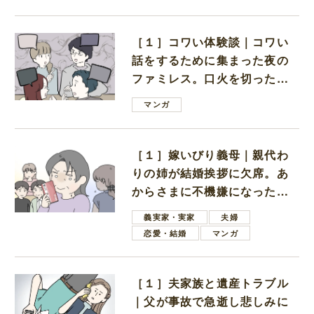
［１］コワい体験談｜コワい
話をするために集まった夜の
ファミレス。口火を切ったの
は電車好きの男の子ママ
マンガ
［１］嫁いびり義母｜親代わ
りの姉が結婚挨拶に欠席。あ
からさまに不機嫌になった義
母
義実家・実家
夫婦
恋愛・結婚
マンガ
［１］夫家族と遺産トラブル
｜父が事故で急逝し悲しみに