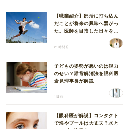
【職業紹介】部活に打ち込ん
だことが将来の興味へ繋がっ
た。医師を目指した日々を振
り返って思うこと
21時間前
子どもの姿勢が悪いのは視力
のせい？猫背解消法を眼科医
岩見理事長が解説
1日前
【眼科医が解説】コンタクト
で海やプールは大丈夫？水と