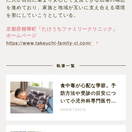
を進めており、家族と地域が互いに支え合える環境
を形にしていこうとしている。
京都府精華町「たけうちファミリークリニック」
ホームページ
https://www.takeuchi-family-cl.com/
執筆一覧
食中毒が心配な季節。予
防方法や受診の目安につ
いて小児外科専門医竹内
先生に伺いました
2026年7月22日