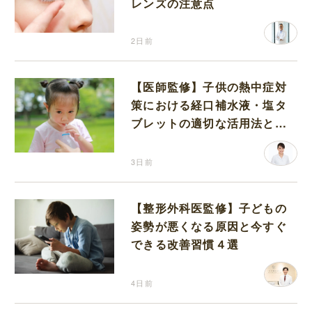
レンズの注意点
2日前
【医師監修】子供の熱中症対
策における経口補水液・塩タ
ブレットの適切な活用法と水
分補給の注意点
3日前
【整形外科医監修】子どもの
姿勢が悪くなる原因と今すぐ
できる改善習慣４選
4日前