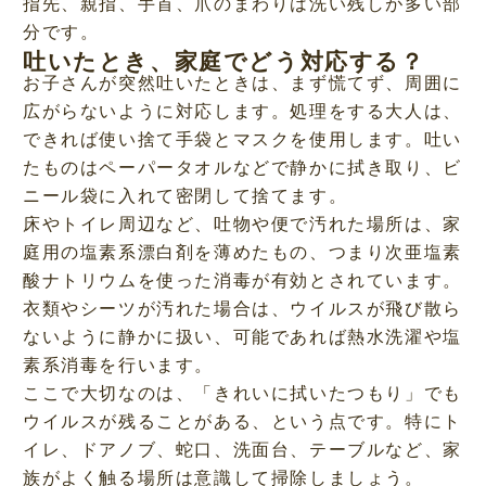
指先、親指、手首、爪のまわりは洗い残しが多い部
分です。
吐いたとき、家庭でどう対応する？
お子さんが突然吐いたときは、まず慌てず、周囲に
広がらないように対応します。処理をする大人は、
できれば使い捨て手袋とマスクを使用します。吐い
たものはペーパータオルなどで静かに拭き取り、ビ
ニール袋に入れて密閉して捨てます。
床やトイレ周辺など、吐物や便で汚れた場所は、家
庭用の塩素系漂白剤を薄めたもの、つまり次亜塩素
酸ナトリウムを使った消毒が有効とされています。
衣類やシーツが汚れた場合は、ウイルスが飛び散ら
ないように静かに扱い、可能であれば熱水洗濯や塩
素系消毒を行います。
ここで大切なのは、「きれいに拭いたつもり」でも
ウイルスが残ることがある、という点です。特にト
イレ、ドアノブ、蛇口、洗面台、テーブルなど、家
族がよく触る場所は意識して掃除しましょう。