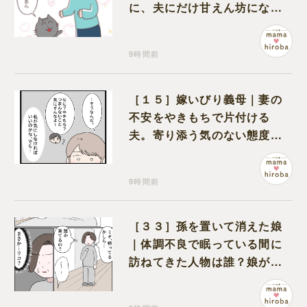
に、夫にだけ甘えん坊になる
猫のギャップに癒される
9時間前
［１５］嫁いびり義母｜妻の
不安をやきもちで片付ける
夫。寄り添う気のない態度に
モヤモヤが募る
9時間前
［３３］孫を置いて消えた娘
｜体調不良で眠っている間に
訪ねてきた人物は誰？娘が戻
ってきたのかと不安になる