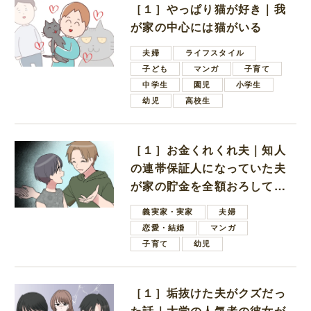
［１］やっぱり猫が好き｜我
が家の中心には猫がいる
夫婦
ライフスタイル
子ども
マンガ
子育て
中学生
園児
小学生
幼児
高校生
［１］お金くれくれ夫｜知人
の連帯保証人になっていた夫
が家の貯金を全額おろしてほ
しいと言ってきた
義実家・実家
夫婦
恋愛・結婚
マンガ
子育て
幼児
［１］垢抜けた夫がクズだっ
た話｜大学の人気者の彼女が