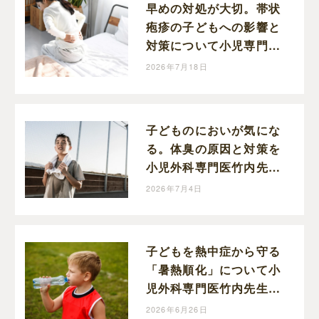
早めの対処が大切。帯状
疱疹の子どもへの影響と
対策について小児専門医
竹内先生に伺いました
2026年7月18日
子どものにおいが気にな
る。体臭の原因と対策を
小児外科専門医竹内先生
に伺いました
2026年7月4日
子どもを熱中症から守る
「暑熱順化」について小
児外科専門医竹内先生に
お伺いしました
2026年6月26日