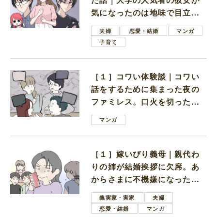
気になったのは地味で目立た
ない男子学生
夫婦
恋愛・結婚
マンガ
子育て
［１］コワい体験談｜コワい
話をするために集まった夜の
ファミレス。口火を切ったの
は電車好きの男の子ママ
マンガ
［１］嫁いびり義母｜親代わ
りの姉が結婚挨拶に欠席。あ
からさまに不機嫌になった義
母
義実家・実家
夫婦
恋愛・結婚
マンガ