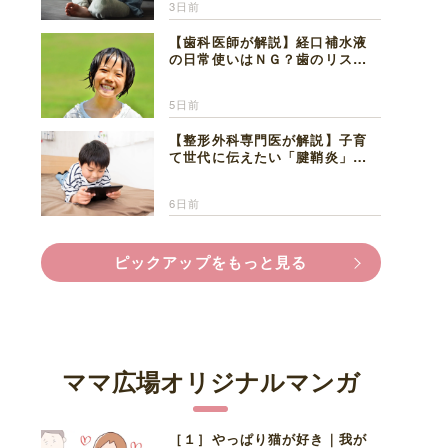
3日前
【歯科医師が解説】経口補水液
の日常使いはＮＧ？歯のリスク
と熱中症対策
5日前
【整形外科専門医が解説】子育
て世代に伝えたい「腱鞘炎」の
正しい知識と対処法
6日前
ピックアップをもっと見る
ママ広場オリジナルマンガ
［１］やっぱり猫が好き｜我が