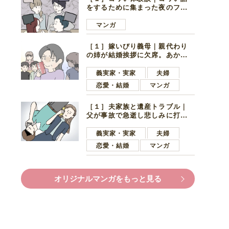
をするために集まった夜のファ
ミレス。口火を切ったのは電車
好きの男の子ママ
マンガ
［１］嫁いびり義母｜親代わり
の姉が結婚挨拶に欠席。あから
さまに不機嫌になった義母
義実家・実家
夫婦
恋愛・結婚
マンガ
［１］夫家族と遺産トラブル｜
父が事故で急逝し悲しみに打ち
ひしがれる妻を力強い言葉で励
ます夫
義実家・実家
夫婦
恋愛・結婚
マンガ
オリジナルマンガをもっと見る