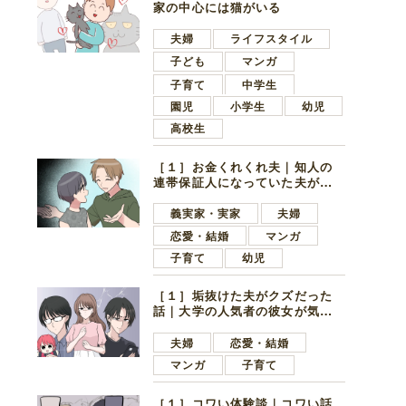
家の中心には猫がいる
夫婦
ライフスタイル
子ども
マンガ
子育て
中学生
園児
小学生
幼児
高校生
［１］お金くれくれ夫｜知人の
連帯保証人になっていた夫が家
の貯金を全額おろしてほしいと
言ってきた
義実家・実家
夫婦
恋愛・結婚
マンガ
子育て
幼児
［１］垢抜けた夫がクズだった
話｜大学の人気者の彼女が気に
なったのは地味で目立たない男
子学生
夫婦
恋愛・結婚
マンガ
子育て
［１］コワい体験談｜コワい話