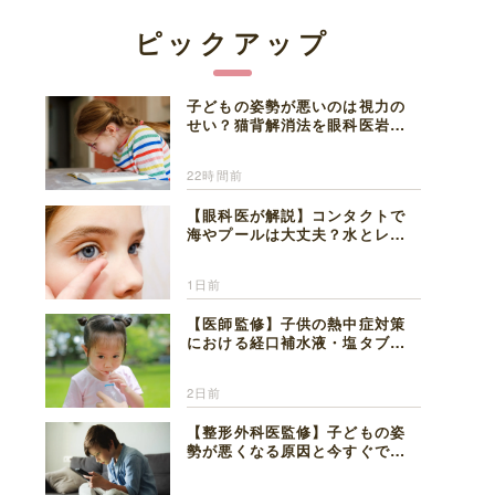
ピックアップ
子どもの姿勢が悪いのは視力の
せい？猫背解消法を眼科医岩見
理事長が解説
22時間前
【眼科医が解説】コンタクトで
海やプールは大丈夫？水とレン
ズの注意点
1日前
【医師監修】子供の熱中症対策
における経口補水液・塩タブレ
ットの適切な活用法と水分補給
の注意点
2日前
【整形外科医監修】子どもの姿
勢が悪くなる原因と今すぐでき
る改善習慣４選