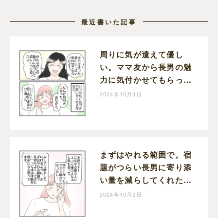
最近書いた記事
周りに気が遣えて優し
い。ママ友から長男の魅
力に気付かせてもらっ
た。学校に行きたくない
2024年10月3日
理由［７２］｜ねこじま
いもみの楽しくワンオペ
ライフ
まずはやれる範囲で。宿
題がつらい長男に寄り添
い量を減らしてくれた先
生。学校に行きたくない
2024年10月2日
理由［７１］｜ねこじま
いもみの楽しくワンオペ