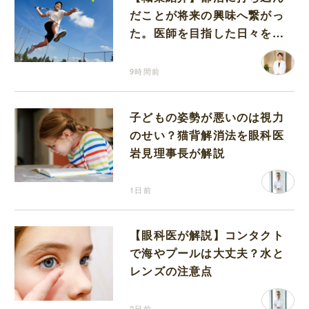
だことが将来の興味へ繋がっ
た。医師を目指した日々を振
り返って思うこと
9時間前
子どもの姿勢が悪いのは視力
のせい？猫背解消法を眼科医
岩見理事長が解説
1日前
【眼科医が解説】コンタクト
で海やプールは大丈夫？水と
レンズの注意点
2日前