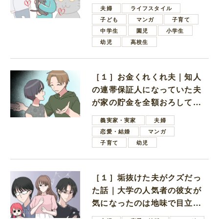
夫婦
ライフスタイル
子ども
マンガ
子育て
中学生
園児
小学生
幼児
高校生
［１］お金くれくれ夫｜知人
の連帯保証人になっていた夫
が家の貯金を全額おろしてほ
しいと言ってきた
義実家・実家
夫婦
恋愛・結婚
マンガ
子育て
幼児
［１］垢抜けた夫がクズだっ
た話｜大学の人気者の彼女が
気になったのは地味で目立た
ない男子学生