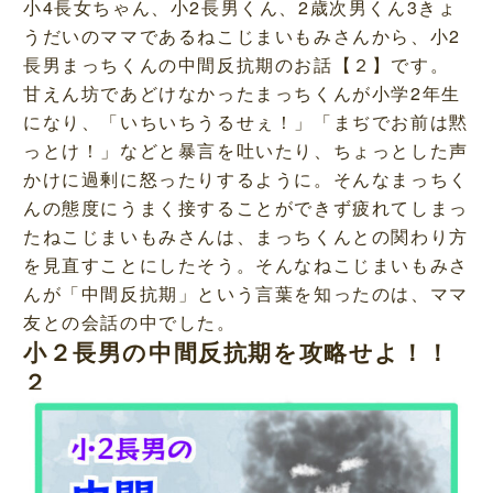
小4長女ちゃん、小2長男くん、2歳次男くん3きょ
うだいのママであるねこじまいもみさんから、小2
長男まっちくんの中間反抗期のお話【２】です。
甘えん坊であどけなかったまっちくんが小学2年生
になり、「いちいちうるせぇ！」「まぢでお前は黙
っとけ！」などと暴言を吐いたり、ちょっとした声
かけに過剰に怒ったりするように。そんなまっちく
んの態度にうまく接することができず疲れてしまっ
たねこじまいもみさんは、まっちくんとの関わり方
を見直すことにしたそう。そんなねこじまいもみさ
んが「中間反抗期」という言葉を知ったのは、ママ
友との会話の中でした。
小２長男の中間反抗期を攻略せよ！！
２