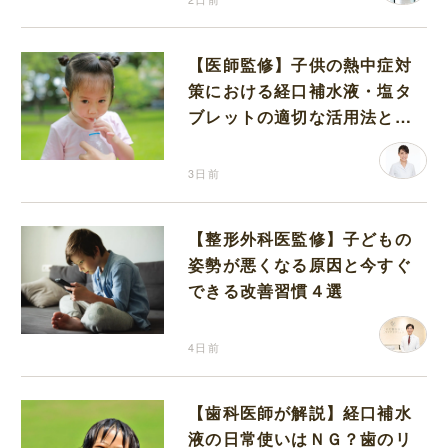
【医師監修】子供の熱中症対
策における経口補水液・塩タ
ブレットの適切な活用法と水
分補給の注意点
3日前
【整形外科医監修】子どもの
姿勢が悪くなる原因と今すぐ
できる改善習慣４選
4日前
【歯科医師が解説】経口補水
液の日常使いはＮＧ？歯のリ