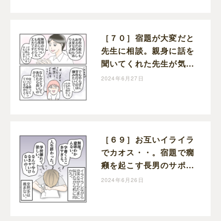
ライフ
［７０］宿題が大変だと
先生に相談。親身に話を
聞いてくれた先生が気に
かけていた事。学校に行
2024年6月27日
きたくない理由｜ねこじ
まいもみの楽しくワンオ
ペライフ
［６９］お互いイライラ
でカオス・・。宿題で癇
癪を起こす長男のサポー
トがしんどい・・。学校
2024年6月26日
に行きたくない理由｜ね
こじまいもみの楽しくワ
ンオペライフ