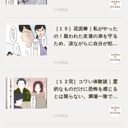
21時間前
［１５］花泥棒｜私がやった
の！疑われた友達の弟を守る
ため、涙ながらに自分が犯人
だと名乗り出た娘
21時間前
［１２完］コワい体験談｜霊
的なものだけに恐怖を感じる
とは限らない。満場一致でコ
ワいと認定された意外な体験
21時間前