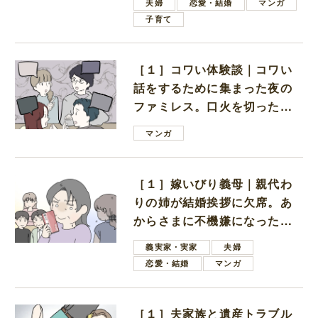
夫婦
恋愛・結婚
マンガ
子育て
［１］コワい体験談｜コワい
話をするために集まった夜の
ファミレス。口火を切ったの
は電車好きの男の子ママ
マンガ
［１］嫁いびり義母｜親代わ
りの姉が結婚挨拶に欠席。あ
からさまに不機嫌になった義
母
義実家・実家
夫婦
恋愛・結婚
マンガ
［１］夫家族と遺産トラブル