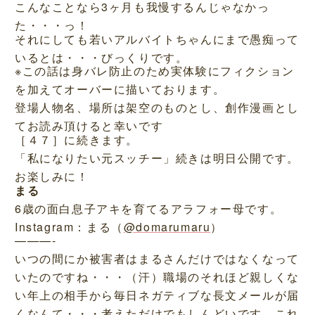
こんなことなら3ヶ月も我慢するんじゃなかっ
た・・・っ！
それにしても若いアルバイトちゃんにまで愚痴って
いるとは・・・びっくりです。
※この話は身バレ防止のため実体験にフィクション
を加えてオーバーに描いております。
登場人物名、場所は架空のものとし、創作漫画とし
てお読み頂けると幸いです
［４７］に続きます。
「私になりたい元スッチー」続きは明日公開です。
お楽しみに！
まる
6歳の面白息子アキを育てるアラフォー母です。
Instagram：まる（
@domarumaru
）
———-
いつの間にか被害者はまるさんだけではなくなって
いたのですね・・・（汗）職場のそれほど親しくな
い年上の相手から毎日ネガティブな長文メールが届
くなんて・・・考えただけでもしんどいです。これ