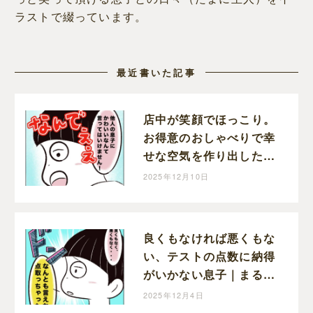
ラストで綴っています。
最近書いた記事
店中が笑顔でほっこり。
お得意のおしゃべりで幸
せな空気を作り出した息
子｜まるの育児絵日記
2025年12月10日
良くもなければ悪くもな
い、テストの点数に納得
がいかない息子｜まるの
育児絵日記
2025年12月4日