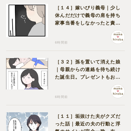
［１４］嫁いびり義母｜少し
休んだだけで義母の肩を持ち
家事当番をしなかったと責め
る夫
6時間前
［３２］孫を置いて消えた娘
｜母親からの連絡を待ち続け
た誕生日。プレゼントもお祝
いの言葉も届かなかった
6時間前
［１１］垢抜けた夫がクズだ
った話｜最近の夫の行動と浮