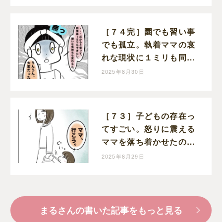
［７４完］園でも習い事
でも孤立。執着ママの哀
れな現状に１ミリも同情
できない。執着ママにロ
2025年8月30日
ックオンされた話｜まる
の育児絵日記
［７３］子どもの存在っ
てすごい。怒りに震える
ママを落ち着かせたのは
幼い娘。執着ママにロッ
2025年8月29日
クオンされた話｜まるの
育児絵日記
まるさんの書いた記事をもっと見る