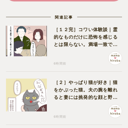
関連記事
［１２完］コワい体験談｜霊
的なものだけに恐怖を感じる
とは限らない。満場一致でコ
ワいと認定された意外な体験
6時間前
［２］やっぱり猫が好き｜猫
をかぶった猫。夫の腕を離れ
ると妻には挑発的な顔と野太
い鳴き声
6時間前