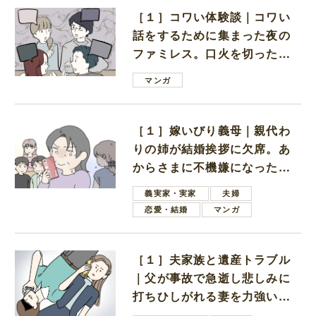
［１］コワい体験談｜コワい
話をするために集まった夜の
ファミレス。口火を切ったの
は電車好きの男の子ママ
マンガ
［１］嫁いびり義母｜親代わ
りの姉が結婚挨拶に欠席。あ
からさまに不機嫌になった義
母
義実家・実家
夫婦
恋愛・結婚
マンガ
［１］夫家族と遺産トラブル
｜父が事故で急逝し悲しみに
打ちひしがれる妻を力強い言
葉で励ます夫