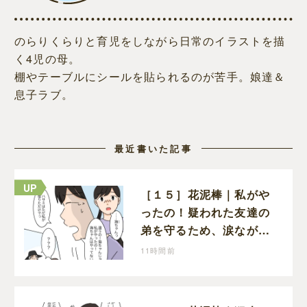
のらりくらりと育児をしながら日常のイラストを描
く4児の母。
棚やテーブルにシールを貼られるのが苦手。娘達＆
息子ラブ。
最近書いた記事
［１５］花泥棒｜私がや
ったの！疑われた友達の
弟を守るため、涙ながら
に自分が犯人だと名乗り
11時間前
出た娘