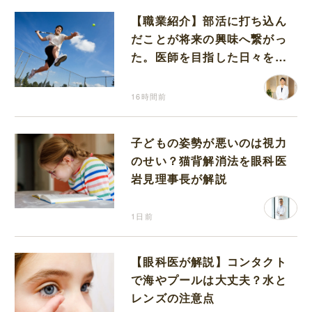
【職業紹介】部活に打ち込ん
だことが将来の興味へ繋がっ
た。医師を目指した日々を振
り返って思うこと
16時間前
子どもの姿勢が悪いのは視力
のせい？猫背解消法を眼科医
岩見理事長が解説
1日前
【眼科医が解説】コンタクト
で海やプールは大丈夫？水と
レンズの注意点