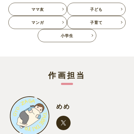
ママ友
子ども
マンガ
子育て
小学生
作画担当
めめ