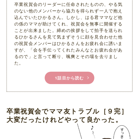
卒業祝賀会のリーダーに任命されたものの、やる気
のない他のメンバーから協力を得られず一人で抱え
込んでいたひかるさん。しかし、はる君ママなど他
の係のママが助けてくれ、祝賀会を無事に開催する
ことが出来ました。締めの挨拶をして拍手を送られ
るひかるさんを見て気まずそうに顔を見合わせた他
の祝賀会メンバーはひかるさんをお疲れ会に誘いま
すが、「会を手伝ってくれたみんなとお疲れ会があ
るので」と言って断り、颯爽とその場を去りまし
た。
1話目から読む
卒業祝賀会でママ友トラブル［９完］
大変だったけれどやって良かった。
L
/
M