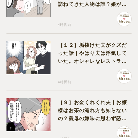
訪ねてきた人物は誰？娘が戻
ってきたのかと不安になる
4時間前
［１２］垢抜けた夫がクズだ
った話｜やはり夫は浮気して
いた。オシャレなレストラン
で夫の浮気現場に遭遇
4時間前
［９］お金くれくれ夫｜お嬢
様はお茶の淹れ方も知らない
の？義母の嫌味に思わず怒り
が込み上げる