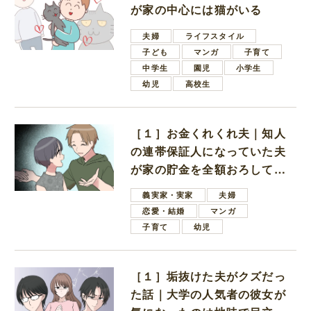
が家の中心には猫がいる
夫婦
ライフスタイル
子ども
マンガ
子育て
中学生
園児
小学生
幼児
高校生
［１］お金くれくれ夫｜知人
の連帯保証人になっていた夫
が家の貯金を全額おろしてほ
しいと言ってきた
義実家・実家
夫婦
恋愛・結婚
マンガ
子育て
幼児
［１］垢抜けた夫がクズだっ
た話｜大学の人気者の彼女が