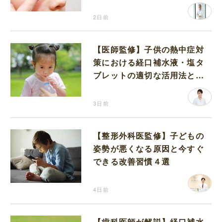
2日前
【医師監修】子供の熱中症対
策における経口補水液・塩タ
ブレットの適切な活用法と水
分補給の注意点
3日前
【整形外科医監修】子どもの
姿勢が悪くなる原因と今すぐ
できる改善習慣４選
4日前
【歯科医師が解説】経口補水