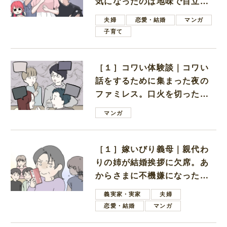
気になったのは地味で目立た
ない男子学生
夫婦
恋愛・結婚
マンガ
子育て
［１］コワい体験談｜コワい
話をするために集まった夜の
ファミレス。口火を切ったの
は電車好きの男の子ママ
マンガ
［１］嫁いびり義母｜親代わ
りの姉が結婚挨拶に欠席。あ
からさまに不機嫌になった義
母
義実家・実家
夫婦
恋愛・結婚
マンガ