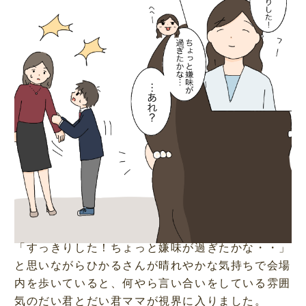
o
u
a
t
d
e
e
d
:
5
4
.
2
3
%
「すっきりした！ちょっと嫌味が過ぎたかな・・」
と思いながらひかるさんが晴れやかな気持ちで会場
内を歩いていると、何やら言い合いをしている雰囲
気のだい君とだい君ママが視界に入りました。