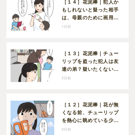
［１４］花泥棒｜犯人か
もしれないと疑った相手
は、母親のために画用紙
でチューリップを作って
1日前
いただけだった
［１３］花泥棒｜チュー
リップを盗った犯人は友
達の弟？疑いたくない気
持ちと真実の間でひとり
2日前
葛藤する娘
［１２］花泥棒｜花が無
くなる前、チューリップ
を熱心に眺めている少年
がいた
3日前