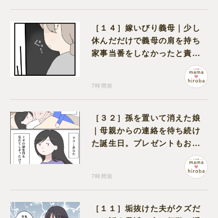
［１４］嫁いびり義母｜少し
休んだだけで義母の肩を持ち
家事当番をしなかったと責め
る夫
7時間前
［３２］孫を置いて消えた娘
｜母親からの連絡を待ち続け
た誕生日。プレゼントもお祝
いの言葉も届かなかった
7時間前
［１１］垢抜けた夫がクズだ