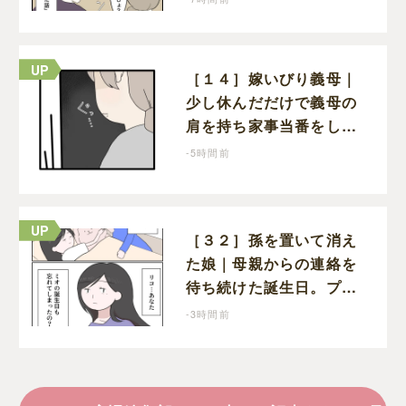
された意外な体験
［１４］嫁いびり義母｜
少し休んだだけで義母の
肩を持ち家事当番をしな
かったと責める夫
-5時間前
［３２］孫を置いて消え
た娘｜母親からの連絡を
待ち続けた誕生日。プレ
ゼントもお祝いの言葉も
-3時間前
届かなかった