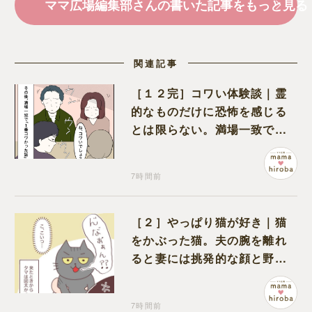
ママ広場編集部さんの書いた記事をもっと見る
関連記事
［１２完］コワい体験談｜霊
的なものだけに恐怖を感じる
とは限らない。満場一致でコ
ワいと認定された意外な体験
7時間前
［２］やっぱり猫が好き｜猫
をかぶった猫。夫の腕を離れ
ると妻には挑発的な顔と野太
い鳴き声
7時間前