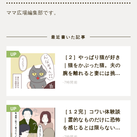
ママ広場編集部です。
最近書いた記事
［２］やっぱり猫が好き
｜猫をかぶった猫。夫の
腕を離れると妻には挑発
的な顔と野太い鳴き声
-7時間前
［１２完］コワい体験談
｜霊的なものだけに恐怖
を感じるとは限らない。
満場一致でコワいと認定
-7時間前