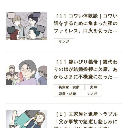
［１］コワい体験談｜コワい
話をするために集まった夜の
ファミレス。口火を切ったの
は電車好きの男の子ママ
マンガ
［１］嫁いびり義母｜親代わ
りの姉が結婚挨拶に欠席。あ
からさまに不機嫌になった義
母
義実家・実家
夫婦
恋愛・結婚
マンガ
［１］夫家族と遺産トラブル
｜父が事故で急逝し悲しみに