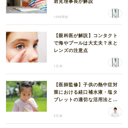
岩見理事長が解説
19時間前
【眼科医が解説】コンタクト
で海やプールは大丈夫？水と
レンズの注意点
1日前
【医師監修】子供の熱中症対
策における経口補水液・塩タ
ブレットの適切な活用法と水
分補給の注意点
2日前