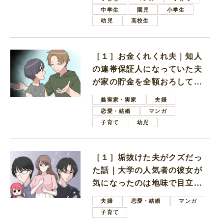
中学生
園児
小学生
幼児
高校生
［１］お金くれくれ夫｜知人
の連帯保証人になっていた夫
が家の貯金を全額おろしてほ
しいと言ってきた
義実家・実家
夫婦
恋愛・結婚
マンガ
子育て
幼児
［１］垢抜けた夫がクズだっ
た話｜大学の人気者の彼女が
気になったのは地味で目立た
ない男子学生
夫婦
恋愛・結婚
マンガ
子育て