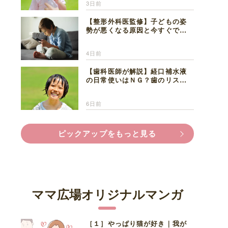
3日前
【整形外科医監修】子どもの姿
勢が悪くなる原因と今すぐでき
る改善習慣４選
4日前
【歯科医師が解説】経口補水液
の日常使いはＮＧ？歯のリスク
と熱中症対策
6日前
ピックアップをもっと見る
ママ広場オリジナルマンガ
［１］やっぱり猫が好き｜我が