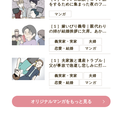
をするために集まった夜のファ
ミレス。口火を切ったのは電車
好きの男の子ママ
マンガ
［１］嫁いびり義母｜親代わり
の姉が結婚挨拶に欠席。あから
さまに不機嫌になった義母
義実家・実家
夫婦
恋愛・結婚
マンガ
［１］夫家族と遺産トラブル｜
父が事故で急逝し悲しみに打ち
ひしがれる妻を力強い言葉で励
ます夫
義実家・実家
夫婦
恋愛・結婚
マンガ
オリジナルマンガをもっと見る