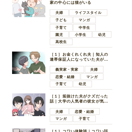
家の中心には猫がいる
夫婦
ライフスタイル
子ども
マンガ
子育て
中学生
園児
小学生
幼児
高校生
［１］お金くれくれ夫｜知人の
連帯保証人になっていた夫が家
の貯金を全額おろしてほしいと
言ってきた
義実家・実家
夫婦
恋愛・結婚
マンガ
子育て
幼児
［１］垢抜けた夫がクズだった
話｜大学の人気者の彼女が気に
なったのは地味で目立たない男
子学生
夫婦
恋愛・結婚
マンガ
子育て
［１］コワい体験談｜コワい話