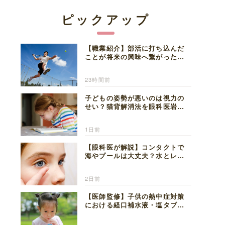
ピックアップ
【職業紹介】部活に打ち込んだ
ことが将来の興味へ繋がった。
医師を目指した日々を振り返っ
て思うこと
23時間前
子どもの姿勢が悪いのは視力の
せい？猫背解消法を眼科医岩見
理事長が解説
1日前
【眼科医が解説】コンタクトで
海やプールは大丈夫？水とレン
ズの注意点
2日前
【医師監修】子供の熱中症対策
における経口補水液・塩タブレ
ットの適切な活用法と水分補給
の注意点