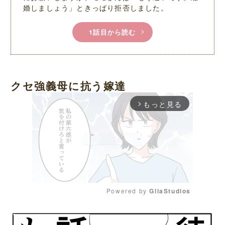
婚しましょう」ときっぱり拒否しました。
1話目から読む
クセ強義母に抗う嫁達
もっと見る
arrow_forward_ios
Powered by 
GliaStudios
M
u