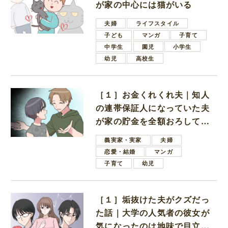
が家の中心には猫がいる
夫婦
ライフスタイル
子ども
マンガ
子育て
中学生
園児
小学生
幼児
高校生
［１］お金くれくれ夫｜知人
の連帯保証人になっていた夫
が家の貯金を全額おろしてほ
しいと言ってきた
義実家・実家
夫婦
恋愛・結婚
マンガ
子育て
幼児
［１］垢抜けた夫がクズだっ
た話｜大学の人気者の彼女が
気になったのは地味で目立た