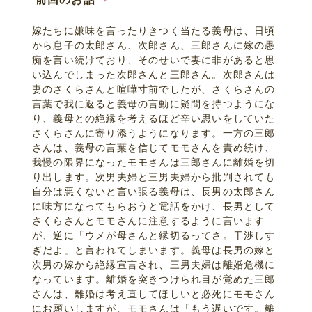
嫁たちに嫌味を言ったりきつく当たる義母は、日頃
から息子の太郎さん、次郎さん、三郎さんに嫁の愚
痴を言い続けており、そのせいで妻に非があると思
い込んでしまった次郎さんと三郎さん。次郎さんは
妻のさくらさんと喧嘩寸前でしたが、さくらさんの
言葉で我に返ると義母の言動に疑問を持つようにな
り、義母との絶縁を考えるほど辛い思いをしていた
さくらさんに寄り添うようになります。一方の三郎
さんは、義母の言葉を信じてモモさんを責め続け、
我慢の限界になったモモさんは三郎さんに離婚を切
り出します。次男夫婦と三男夫婦から批判されても
自分は悪くないと言い張る義母は、長男の太郎さん
に味方になってもらおうと電話をかけ、長男として
さくらさんとモモさんに注意するように言います
が、逆に「ウメが母さんと縁切るってさ。干渉しす
ぎだよ」と言われてしまいます。義母は長男の嫁と
次男の嫁から絶縁宣言され、三男夫婦は離婚危機に
なっています。離婚を突きつけられ目が覚めた三郎
さんは、離婚は考え直してほしいと必死にモモさん
にお願いしますが、モモさんは「もう遅いです。離