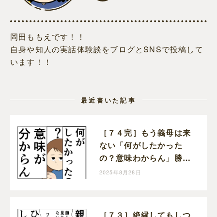
岡田ももえです！！
自身や知人の実話体験談をブログとSNSで投稿して
います！！
最近書いた記事
［７４完］もう義母は来
ない「何がしたかった
の？意味わからん」勝っ
た！クセ強義母に抗う嫁
2025年8月28日
達｜岡田ももえと申しま
す
［７３］絶縁してもしつ