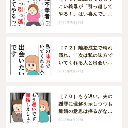
こい義母が「引っ越して
やる！」はい喜んで。ク
セ強義母に抗う嫁達｜岡
2025年8月27日
田ももえと申します
［７２］離婚成立で晴れ
晴れ。「次は私の味方で
いてくれる人と出会いた
い」と前を向く。クセ強
2025年8月22日
義母に抗う嫁達｜岡田も
もえと申します
［７０］もう遅い。夫の
謝罪に理解を示しつつも
離婚の意思は揺るがない
妻。クセ強義母に抗う嫁
2025年8月20日
達｜岡田ももえと申しま