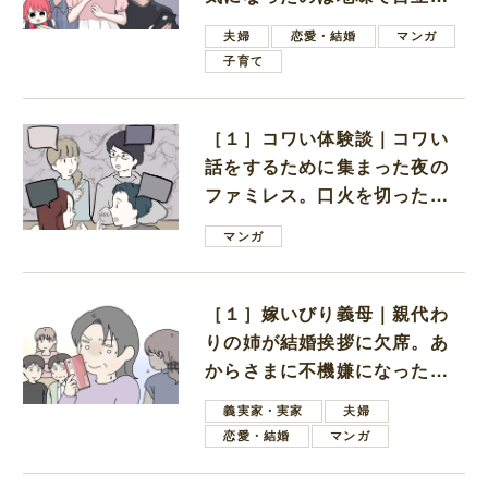
ない男子学生
夫婦
恋愛・結婚
マンガ
子育て
［１］コワい体験談｜コワい
話をするために集まった夜の
ファミレス。口火を切ったの
は電車好きの男の子ママ
マンガ
［１］嫁いびり義母｜親代わ
りの姉が結婚挨拶に欠席。あ
からさまに不機嫌になった義
母
義実家・実家
夫婦
恋愛・結婚
マンガ