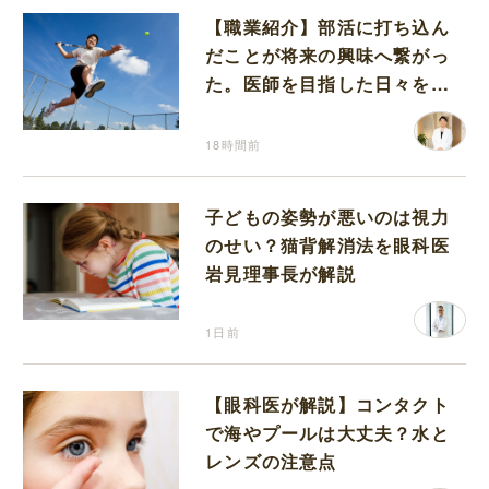
【職業紹介】部活に打ち込ん
だことが将来の興味へ繋がっ
た。医師を目指した日々を振
り返って思うこと
18時間前
子どもの姿勢が悪いのは視力
のせい？猫背解消法を眼科医
岩見理事長が解説
1日前
【眼科医が解説】コンタクト
で海やプールは大丈夫？水と
レンズの注意点