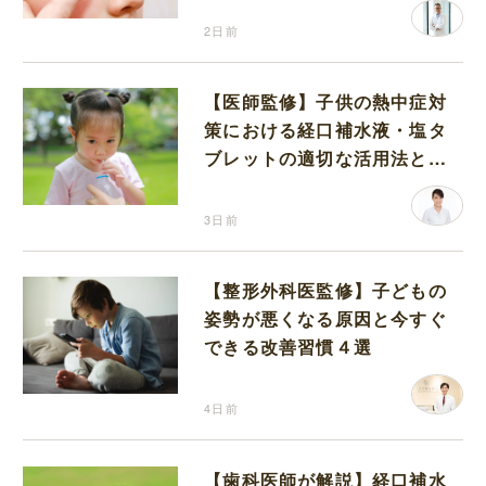
2日前
【医師監修】子供の熱中症対
策における経口補水液・塩タ
ブレットの適切な活用法と水
分補給の注意点
3日前
【整形外科医監修】子どもの
姿勢が悪くなる原因と今すぐ
できる改善習慣４選
4日前
【歯科医師が解説】経口補水