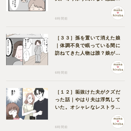
モヤモヤが募る
6時間前
［３３］孫を置いて消えた娘
｜体調不良で眠っている間に
訪ねてきた人物は誰？娘が戻
ってきたのかと不安になる
6時間前
［１２］垢抜けた夫がクズだ
った話｜やはり夫は浮気して
いた。オシャレなレストラン
で夫の浮気現場に遭遇
6時間前