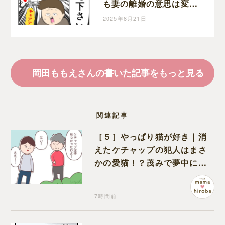
も妻の離婚の意思は変わ
らない。クセ強義母に抗
2025年8月21日
う嫁達｜岡田ももえと申
します
岡田ももえさんの書いた記事をもっと見る
関連記事
［５］やっぱり猫が好き｜消
えたケチャップの犯人はまさ
かの愛猫！？茂みで夢中にな
ってなめる現場を発見
7時間前