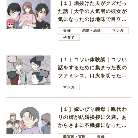
［１］垢抜けた夫がクズだっ
た話｜大学の人気者の彼女が
気になったのは地味で目立た
ない男子学生
夫婦
恋愛・結婚
マンガ
子育て
［１］コワい体験談｜コワい
話をするために集まった夜の
ファミレス。口火を切ったの
は電車好きの男の子ママ
マンガ
［１］嫁いびり義母｜親代わ
りの姉が結婚挨拶に欠席。あ
からさまに不機嫌になった義
母
義実家・実家
夫婦