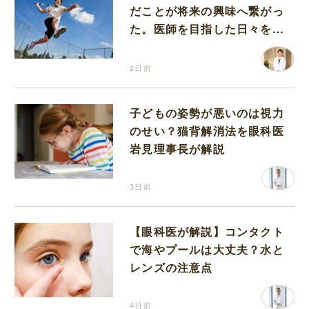
だことが将来の興味へ繋がっ
た。医師を目指した日々を振
り返って思うこと
2日前
子どもの姿勢が悪いのは視力
のせい？猫背解消法を眼科医
岩見理事長が解説
3日前
【眼科医が解説】コンタクト
で海やプールは大丈夫？水と
レンズの注意点
4日前