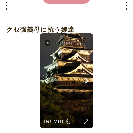
クセ強義母に抗う嫁達
Her Standards Are Already High
TRUVID 野生の北海道 – 雪と自然
TRUVID 広島と宮島 – 歴史と美しさ
Parent Pranks
TRUVID 魅力的な京都――時を超える静寂と伝統美
TRUVID 餅 ― 日本のやさしい甘さと伝統の味
Childhood Memorie
Her standards are already high