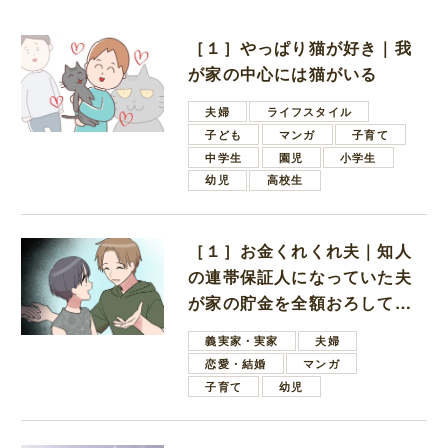
［１］やっぱり猫が好き｜我
が家の中心には猫がいる
夫婦
ライフスタイル
子ども
マンガ
子育て
中学生
園児
小学生
幼児
高校生
［１］お金くれくれ夫｜知人
の連帯保証人になっていた夫
が家の貯金を全額おろしてほ
しいと言ってきた
義実家・実家
夫婦
恋愛・結婚
マンガ
子育て
幼児