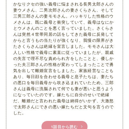
かなりクセの強い義母に悩まされる長男太郎さんの
妻ウメさん、二男次郎さんの妻さくらさん、そして
三男三郎さんの妻モモさん。ハッキリした性格のウ
メさんは、既に義母と衝突していて、義母はなにか
とウメさんのことを悪く言っていました。さくらさ
んは突然４世帯同居の話をしてきた義母に反発して
からと言うもの当たりが強くなり、我慢の限界がき
たさくらさんは絶縁を宣言しました。モモさんは大
人しい性格で義母に素直に従っていましたが、親戚
の失言で理不尽な責められ方をしたことと、優しか
った夫三郎さんの性格が変わってしまったことで勇
気を出して離婚宣言をしました。家族経営なことも
あり、毎日顔を合わせる義母と息子たちは、妻たち
の悪口を毎日義母から吹き込まれていたため、三郎
さんは義母に洗脳されて何でも妻が悪いと思うよう
になっていたのです。嫁たちに自分のせいで絶縁
だ、離婚だと言われた義母は納得がいかず、大激怒
で太郎さんにできの悪い嫁たちだと文句を言うので
した。
1話目から読む