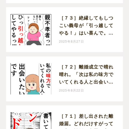
す
［７３］絶縁してもしつ
こい義母が「引っ越して
やる！」はい喜んで。ク
セ強義母に抗う嫁達｜岡
2025年8月27日
田ももえと申します
［７２］離婚成立で晴れ
晴れ。「次は私の味方で
いてくれる人と出会いた
い」と前を向く。クセ強
2025年8月22日
義母に抗う嫁達｜岡田も
もえと申します
［７１］差し出された離
婚届。どれだけすがって