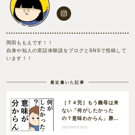
岡田ももえです！！
自身や知人の実話体験談をブログとSNSで投稿して
います！！
最近書いた記事
［７４完］もう義母は来
ない「何がしたかった
の？意味わからん」勝っ
た！クセ強義母に抗う嫁
2025年8月28日
達｜岡田ももえと申しま