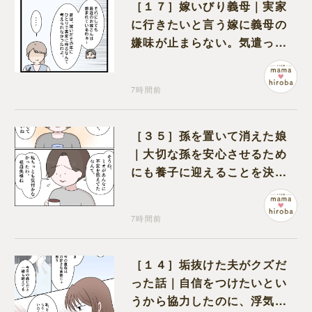
［１７］嫁いびり義母｜実家
に行きたいと言う嫁に義母の
嫌味が止まらない。気遣って
くれるのは義父だけ
7時間前
［３５］孫を置いて消えた娘
｜大切な孫を安心させるため
にも養子に迎えることを決心
する
7時間前
［１４］垢抜けた夫がクズだ
った話｜自信をつけたいとい
うから協力したのに、浮気と