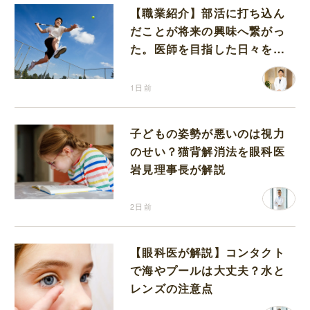
【職業紹介】部活に打ち込ん
だことが将来の興味へ繋がっ
た。医師を目指した日々を振
り返って思うこと
1日前
子どもの姿勢が悪いのは視力
のせい？猫背解消法を眼科医
岩見理事長が解説
2日前
【眼科医が解説】コンタクト
で海やプールは大丈夫？水と
レンズの注意点