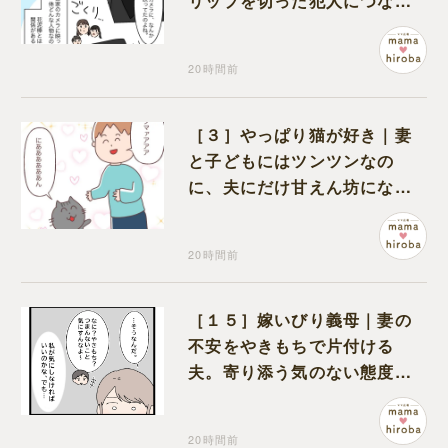
リップを切った犯人につなが
る証拠になるのか期待する
20時間前
［３］やっぱり猫が好き｜妻
と子どもにはツンツンなの
に、夫にだけ甘えん坊になる
猫のギャップに癒される
20時間前
［１５］嫁いびり義母｜妻の
不安をやきもちで片付ける
夫。寄り添う気のない態度に
モヤモヤが募る
20時間前