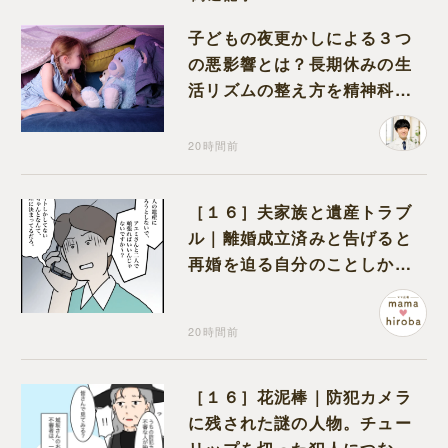
子どもの夜更かしによる３つ
の悪影響とは？長期休みの生
活リズムの整え方を精神科医
が解説
20時間前
［１６］夫家族と遺産トラブ
ル｜離婚成立済みと告げると
再婚を迫る自分のことしか考
えない元夫
20時間前
［１６］花泥棒｜防犯カメラ
に残された謎の人物。チュー