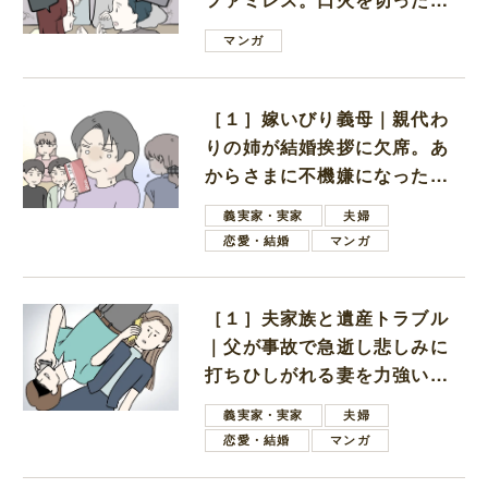
は電車好きの男の子ママ
マンガ
［１］嫁いびり義母｜親代わ
りの姉が結婚挨拶に欠席。あ
からさまに不機嫌になった義
母
義実家・実家
夫婦
恋愛・結婚
マンガ
［１］夫家族と遺産トラブル
｜父が事故で急逝し悲しみに
打ちひしがれる妻を力強い言
葉で励ます夫
義実家・実家
夫婦
恋愛・結婚
マンガ