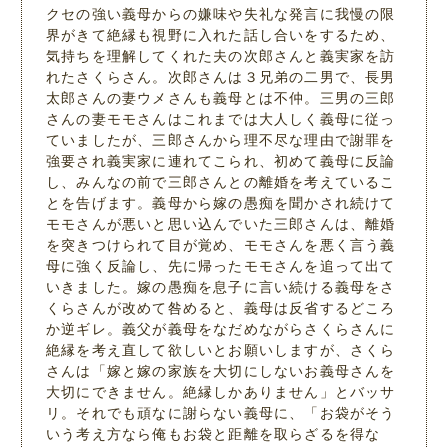
クセの強い義母からの嫌味や失礼な発言に我慢の限
界がきて絶縁も視野に入れた話し合いをするため、
気持ちを理解してくれた夫の次郎さんと義実家を訪
れたさくらさん。次郎さんは３兄弟の二男で、長男
太郎さんの妻ウメさんも義母とは不仲。三男の三郎
さんの妻モモさんはこれまでは大人しく義母に従っ
ていましたが、三郎さんから理不尽な理由で謝罪を
強要され義実家に連れてこられ、初めて義母に反論
し、みんなの前で三郎さんとの離婚を考えているこ
とを告げます。義母から嫁の愚痴を聞かされ続けて
モモさんが悪いと思い込んでいた三郎さんは、離婚
を突きつけられて目が覚め、モモさんを悪く言う義
母に強く反論し、先に帰ったモモさんを追って出て
いきました。嫁の愚痴を息子に言い続ける義母をさ
くらさんが改めて咎めると、義母は反省するどころ
か逆ギレ。義父が義母をなだめながらさくらさんに
絶縁を考え直して欲しいとお願いしますが、さくら
さんは「嫁と嫁の家族を大切にしないお義母さんを
大切にできません。絶縁しかありません」とバッサ
リ。それでも頑なに謝らない義母に、「お袋がそう
いう考え方なら俺もお袋と距離を取らざるを得な