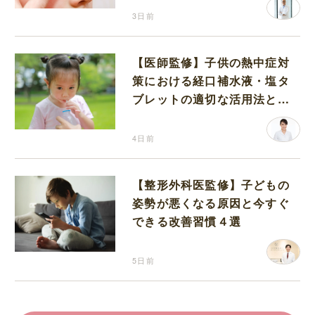
3日前
【医師監修】子供の熱中症対
策における経口補水液・塩タ
ブレットの適切な活用法と水
分補給の注意点
4日前
【整形外科医監修】子どもの
姿勢が悪くなる原因と今すぐ
できる改善習慣４選
5日前