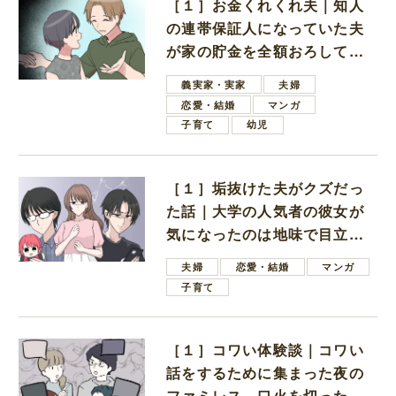
［１］お金くれくれ夫｜知人
の連帯保証人になっていた夫
が家の貯金を全額おろしてほ
しいと言ってきた
義実家・実家
夫婦
恋愛・結婚
マンガ
子育て
幼児
［１］垢抜けた夫がクズだっ
た話｜大学の人気者の彼女が
気になったのは地味で目立た
ない男子学生
夫婦
恋愛・結婚
マンガ
子育て
［１］コワい体験談｜コワい
話をするために集まった夜の
ファミレス。口火を切ったの