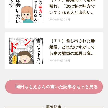
晴れ。「次は私の味方で
いてくれる人と出会いた
い」と前を向く。クセ強
2025年8月22日
義母に抗う嫁達｜岡田も
もえと申します
［７１］差し出された離
婚届。どれだけすがって
も妻の離婚の意思は変わ
らない。クセ強義母に抗
2025年8月21日
う嫁達｜岡田ももえと申
します
岡田ももえさんの書いた記事をもっと見る
関連記事