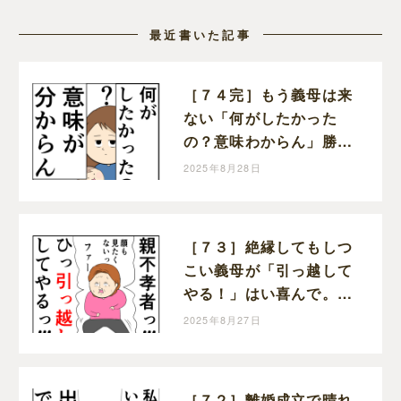
最近書いた記事
［７４完］もう義母は来
ない「何がしたかった
の？意味わからん」勝っ
た！クセ強義母に抗う嫁
2025年8月28日
達｜岡田ももえと申しま
す
［７３］絶縁してもしつ
こい義母が「引っ越して
やる！」はい喜んで。ク
セ強義母に抗う嫁達｜岡
2025年8月27日
田ももえと申します
［７２］離婚成立で晴れ