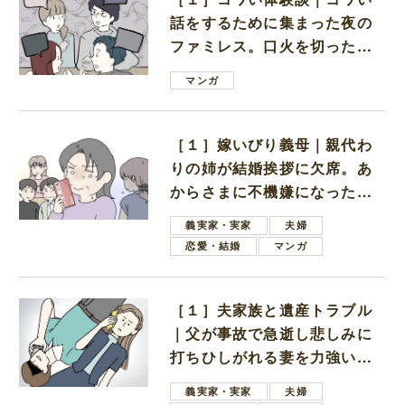
話をするために集まった夜の
ファミレス。口火を切ったの
は電車好きの男の子ママ
マンガ
［１］嫁いびり義母｜親代わ
りの姉が結婚挨拶に欠席。あ
からさまに不機嫌になった義
母
義実家・実家
夫婦
恋愛・結婚
マンガ
［１］夫家族と遺産トラブル
｜父が事故で急逝し悲しみに
打ちひしがれる妻を力強い言
葉で励ます夫
義実家・実家
夫婦