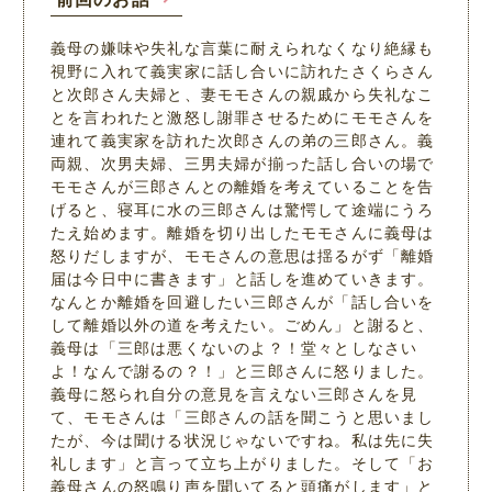
義母の嫌味や失礼な言葉に耐えられなくなり絶縁も
視野に入れて義実家に話し合いに訪れたさくらさん
と次郎さん夫婦と、妻モモさんの親戚から失礼なこ
とを言われたと激怒し謝罪させるためにモモさんを
連れて義実家を訪れた次郎さんの弟の三郎さん。義
両親、次男夫婦、三男夫婦が揃った話し合いの場で
モモさんが三郎さんとの離婚を考えていることを告
げると、寝耳に水の三郎さんは驚愕して途端にうろ
たえ始めます。離婚を切り出したモモさんに義母は
怒りだしますが、モモさんの意思は揺るがず「離婚
届は今日中に書きます」と話しを進めていきます。
なんとか離婚を回避したい三郎さんが「話し合いを
して離婚以外の道を考えたい。ごめん」と謝ると、
義母は「三郎は悪くないのよ？！堂々としなさい
よ！なんで謝るの？！」と三郎さんに怒りました。
義母に怒られ自分の意見を言えない三郎さんを見
て、モモさんは「三郎さんの話を聞こうと思いまし
たが、今は聞ける状況じゃないですね。私は先に失
礼します」と言って立ち上がりました。そして「お
義母さんの怒鳴り声を聞いてると頭痛がします」と