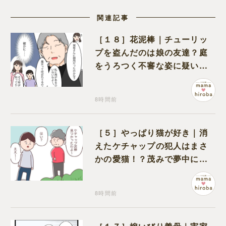
関連記事
［１８］花泥棒｜チューリッ
プを盗んだのは娘の友達？庭
をうろつく不審な姿に疑いが
深まる
8時間前
［５］やっぱり猫が好き｜消
えたケチャップの犯人はまさ
かの愛猫！？茂みで夢中にな
ってなめる現場を発見
8時間前