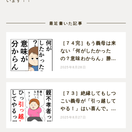
最近書いた記事
［７４完］もう義母は来
ない「何がしたかった
の？意味わからん」勝っ
た！クセ強義母に抗う嫁
2025年8月28日
達｜岡田ももえと申しま
す
［７３］絶縁してもしつ
こい義母が「引っ越して
やる！」はい喜んで。ク
セ強義母に抗う嫁達｜岡
2025年8月27日
田ももえと申します