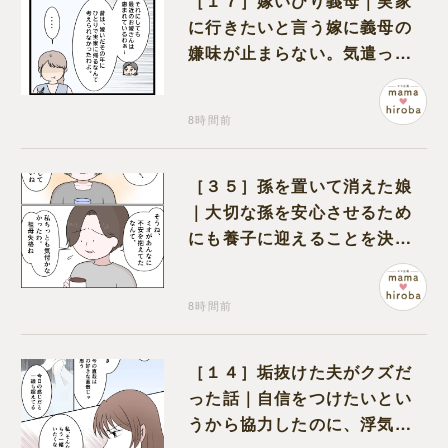
［１７］嫁いびり義母｜実家
に行きたいと言う嫁に義母の
嫌味が止まらない。気遣って
くれるのは義父だけ
8時間前
［３５］孫を置いて消えた娘
｜大切な孫を安心させるため
にも養子に迎えることを決心
する
8時間前
［１４］垢抜けた夫がクズだ
った話｜自信をつけたいとい
うから協力したのに、浮気と