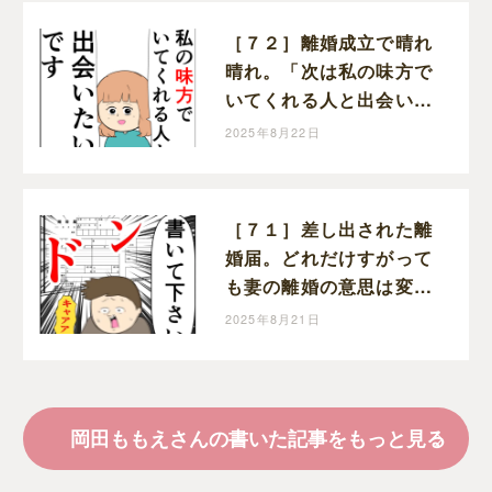
［７２］離婚成立で晴れ
晴れ。「次は私の味方で
いてくれる人と出会いた
い」と前を向く。クセ強
2025年8月22日
義母に抗う嫁達｜岡田も
もえと申します
［７１］差し出された離
婚届。どれだけすがって
も妻の離婚の意思は変わ
らない。クセ強義母に抗
2025年8月21日
う嫁達｜岡田ももえと申
します
岡田ももえさんの書いた記事をもっと見る