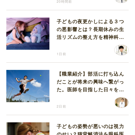
20時間前
子どもの夜更かしによる３つ
の悪影響とは？長期休みの生
活リズムの整え方を精神科医
が解説
1日前
【職業紹介】部活に打ち込ん
だことが将来の興味へ繋がっ
た。医師を目指した日々を振
り返って思うこと
2日前
子どもの姿勢が悪いのは視力
のせい？猫背解消法を眼科医