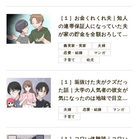
［１］お金くれくれ夫｜知人
の連帯保証人になっていた夫
が家の貯金を全額おろしてほ
しいと言ってきた
義実家・実家
夫婦
恋愛・結婚
マンガ
子育て
幼児
［１］垢抜けた夫がクズだっ
た話｜大学の人気者の彼女が
気になったのは地味で目立た
ない男子学生
夫婦
恋愛・結婚
マンガ
子育て
［１］コワい体験談｜コワい