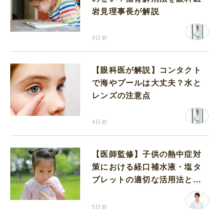
岩見理事長が解説
3日前
【眼科医が解説】コンタクト
で海やプールは大丈夫？水と
レンズの注意点
4日前
【医師監修】子供の熱中症対
策における経口補水液・塩タ
ブレットの適切な活用法と水
分補給の注意点
5日前