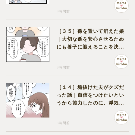
8時間前
［３５］孫を置いて消えた娘
｜大切な孫を安心させるため
にも養子に迎えることを決心
する
8時間前
［１４］垢抜けた夫がクズだ
った話｜自信をつけたいとい
うから協力したのに、浮気と
いう形で裏切られる
8時間前