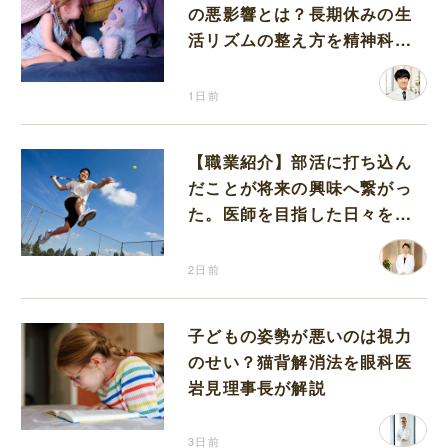
の悪影響とは？長期休みの生
活リズムの整え方を精神科医
が解説
1日前
【職業紹介】部活に打ち込ん
だことが将来の興味へ繋がっ
た。医師を目指した日々を振
り返って思うこと
2日前
子どもの姿勢が悪いのは視力
のせい？猫背解消法を眼科医
岩見理事長が解説
3日前