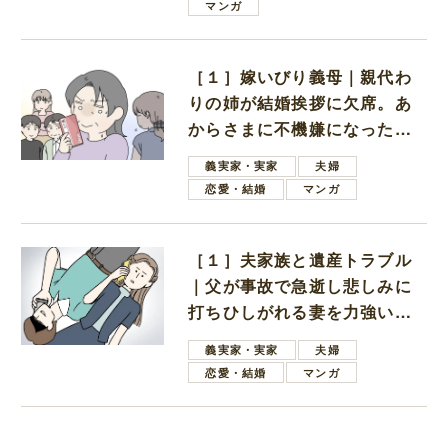
マンガ
［１］嫁いびり義母｜親代わ
りの姉が結婚挨拶に欠席。あ
からさまに不機嫌になった義
母
義実家・実家
夫婦
恋愛・結婚
マンガ
［１］夫家族と遺産トラブル
｜父が事故で急逝し悲しみに
打ちひしがれる妻を力強い言
葉で励ます夫
義実家・実家
夫婦
恋愛・結婚
マンガ