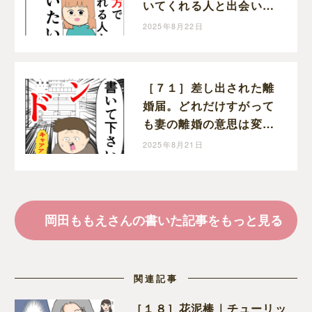
いてくれる人と出会いた
い」と前を向く。クセ強
2025年8月22日
義母に抗う嫁達｜岡田も
もえと申します
［７１］差し出された離
婚届。どれだけすがって
も妻の離婚の意思は変わ
らない。クセ強義母に抗
2025年8月21日
う嫁達｜岡田ももえと申
します
岡田ももえさんの書いた記事をもっと見る
関連記事
［１８］花泥棒｜チューリッ