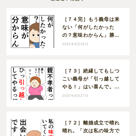
［７４完］もう義母は来
ない「何がしたかった
の？意味わからん」勝っ
た！クセ強義母に抗う嫁
2025年8月28日
達｜岡田ももえと申しま
す
［７３］絶縁してもしつ
こい義母が「引っ越して
やる！」はい喜んで。ク
セ強義母に抗う嫁達｜岡
2025年8月27日
田ももえと申します
［７２］離婚成立で晴れ
晴れ。「次は私の味方で