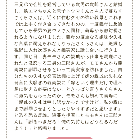
三兄弟で会社を経営している次男の次郎さんと結婚
し、娘エマちゃんと息子トウマくんと４人で暮らす
さくらさんは、近くに住むクセの強い義母とこれま
では上手く付き合ってきたものの、一度義母に反論
してから長男の妻ウメさん同様、義母から敵対視さ
れるようになりました。義母の度重なる嫌味や失礼
な言葉に耐えられなくなったさくらさんは、絶縁も
視野に入れ次郎さんと義実家に話し合いに行きま
す。同じ日、妻モモさんの親戚から仕事を馬鹿にさ
れたと激怒する三男の三郎さんが、モモさんから義
両親に謝罪させるといって義実家を訪れました。自
分たちの失礼な発言は棚に上げて嫁の親戚の失礼な
発言に大騒ぎの義両親に「嫁という理由だけで理不
尽に耐える必要はない」ときっぱり言うさくらさん
に勇気をもらったのか、モモさんも初めて義母に
「親戚の失礼は申し訳なかったですけど、私の親に
まで謝罪させようとしたりやりすぎだと思います」
と恐る恐る反論。謝罪を拒否したモモさんに三郎さ
んは「謝るべきだろ！俺の気持ちはどうなるんだ
よ？！」と怒鳴りました。