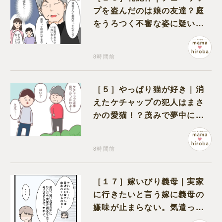
プを盗んだのは娘の友達？庭
をうろつく不審な姿に疑いが
深まる
8時間前
［５］やっぱり猫が好き｜消
えたケチャップの犯人はまさ
かの愛猫！？茂みで夢中にな
ってなめる現場を発見
8時間前
［１７］嫁いびり義母｜実家
に行きたいと言う嫁に義母の
嫌味が止まらない。気遣って
くれるのは義父だけ