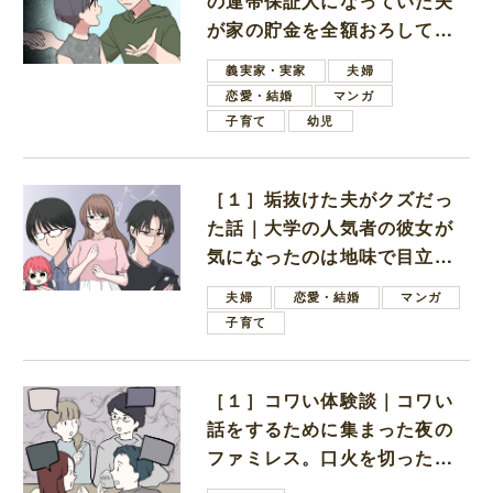
の連帯保証人になっていた夫
が家の貯金を全額おろしてほ
しいと言ってきた
義実家・実家
夫婦
恋愛・結婚
マンガ
子育て
幼児
［１］垢抜けた夫がクズだっ
た話｜大学の人気者の彼女が
気になったのは地味で目立た
ない男子学生
夫婦
恋愛・結婚
マンガ
子育て
［１］コワい体験談｜コワい
話をするために集まった夜の
ファミレス。口火を切ったの
は電車好きの男の子ママ