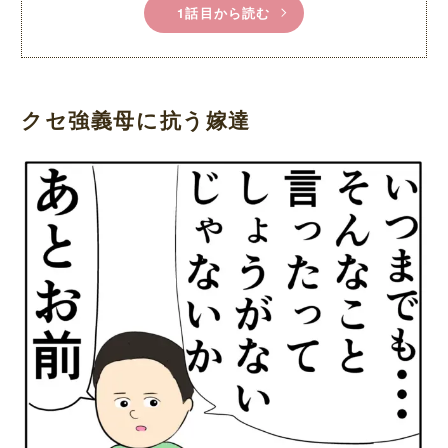
1話目から読む
クセ強義母に抗う嫁達