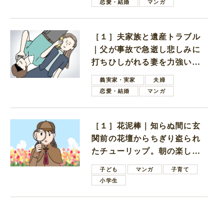
恋愛・結婚
マンガ
［１］夫家族と遺産トラブル
｜父が事故で急逝し悲しみに
打ちひしがれる妻を力強い言
葉で励ます夫
義実家・実家
夫婦
恋愛・結婚
マンガ
［１］花泥棒｜知らぬ間に玄
関前の花壇からちぎり盗られ
たチューリップ。朝の楽しみ
を奪われたショックは大きい
子ども
マンガ
子育て
小学生