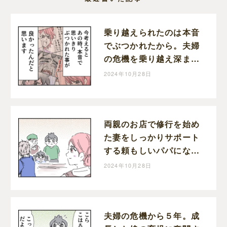
乗り越えられたのは本音
でぶつかれたから。夫婦
の危機を乗り越え深まっ
た家族の絆。育児なめす
2024年10月28日
ぎ夫［２０１完］｜くま
おのマンガ堂
両親のお店で修行を始め
た妻をしっかりサポート
する頼もしいパパになっ
た育児なめすぎ夫［２０
2024年10月28日
０］｜くまおのマンガ堂
夫婦の危機から５年。成