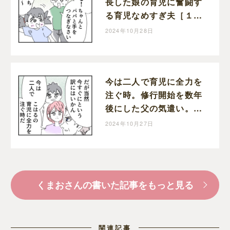
長した娘の育児に奮闘す
る育児なめすぎ夫［１９
９］｜くまおのマンガ堂
2024年10月28日
今は二人で育児に全力を
注ぐ時。修行開始を数年
後にした父の気遣い。育
児なめすぎ夫［１９８］
2024年10月27日
｜くまおのマンガ堂
くまおさんの書いた記事をもっと見る
関連記事