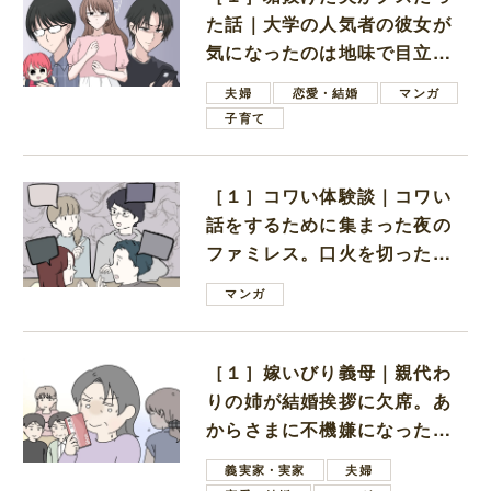
た話｜大学の人気者の彼女が
気になったのは地味で目立た
ない男子学生
夫婦
恋愛・結婚
マンガ
子育て
［１］コワい体験談｜コワい
話をするために集まった夜の
ファミレス。口火を切ったの
は電車好きの男の子ママ
マンガ
［１］嫁いびり義母｜親代わ
りの姉が結婚挨拶に欠席。あ
からさまに不機嫌になった義
母
義実家・実家
夫婦