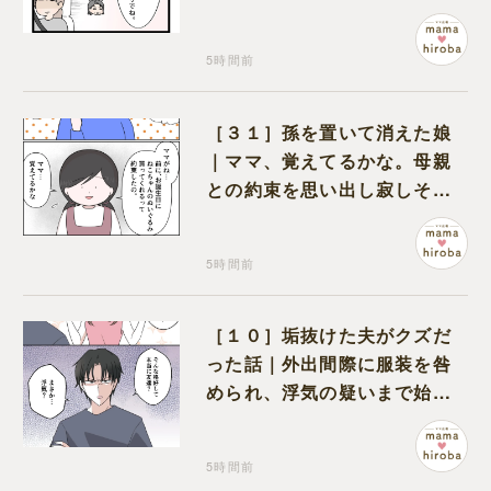
無神経な義母
5時間前
［３１］孫を置いて消えた娘
｜ママ、覚えてるかな。母親
との約束を思い出し寂しそう
な孫に胸が痛む
5時間前
［１０］垢抜けた夫がクズだ
った話｜外出間際に服装を咎
められ、浮気の疑いまで始め
る夫
5時間前