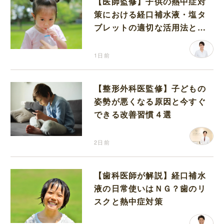
【医師監修】子供の熱中症対
策における経口補水液・塩タ
ブレットの適切な活用法と水
分補給の注意点
1日前
【整形外科医監修】子どもの
姿勢が悪くなる原因と今すぐ
できる改善習慣４選
2日前
【歯科医師が解説】経口補水
液の日常使いはＮＧ？歯のリ
スクと熱中症対策