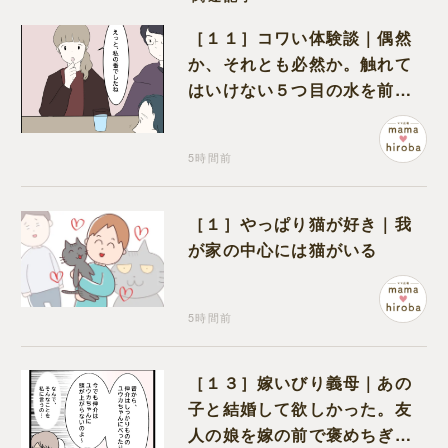
［１１］コワい体験談｜偶然
か、それとも必然か。触れて
はいけない５つ目の水を前に
コワい話を続ける一同
5時間前
［１］やっぱり猫が好き｜我
が家の中心には猫がいる
5時間前
［１３］嫁いびり義母｜あの
子と結婚して欲しかった。友
人の娘を嫁の前で褒めちぎる