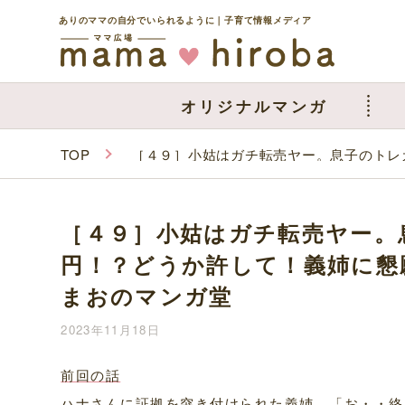
ありのママの自分でいられるように｜子育て情報メディア
オリジナルマンガ
TOP
［４９］小姑はガチ転売ヤー。息子のトレ
［４９］小姑はガチ転売ヤー。
円！？どうか許して！義姉に懇
まおのマンガ堂
2023年11月18日
前回の話
ハナさんに証拠を突き付けられた義姉、「お・・終