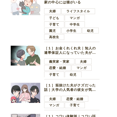
家の中心には猫がいる
夫婦
ライフスタイル
子ども
マンガ
子育て
中学生
園児
小学生
幼児
高校生
［１］お金くれくれ夫｜知人の
連帯保証人になっていた夫が家
の貯金を全額おろしてほしいと
言ってきた
義実家・実家
夫婦
恋愛・結婚
マンガ
子育て
幼児
［１］垢抜けた夫がクズだった
話｜大学の人気者の彼女が気に
なったのは地味で目立たない男
子学生
夫婦
恋愛・結婚
マンガ
子育て
［１］コワい体験談｜コワい話