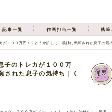
記事一覧
作画担当一覧
執筆
カが１００万円！？どうか許して！義姉に懇願された息子の気
息子のトレカが１００万
願された息子の気持ち｜く
わった。２００万がパァに・・！」と思いながらも「最悪、