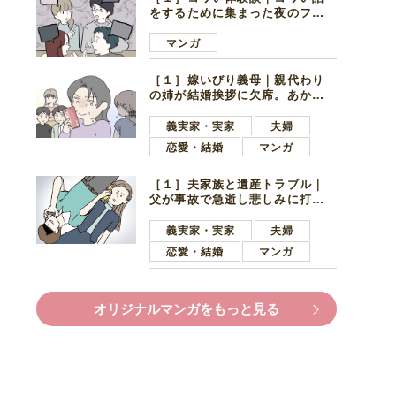
をするために集まった夜のファ
ミレス。口火を切ったのは電車
好きの男の子ママ
マンガ
［１］嫁いびり義母｜親代わり
の姉が結婚挨拶に欠席。あから
さまに不機嫌になった義母
義実家・実家
夫婦
恋愛・結婚
マンガ
［１］夫家族と遺産トラブル｜
父が事故で急逝し悲しみに打ち
ひしがれる妻を力強い言葉で励
ます夫
義実家・実家
夫婦
恋愛・結婚
マンガ
オリジナルマンガをもっと見る