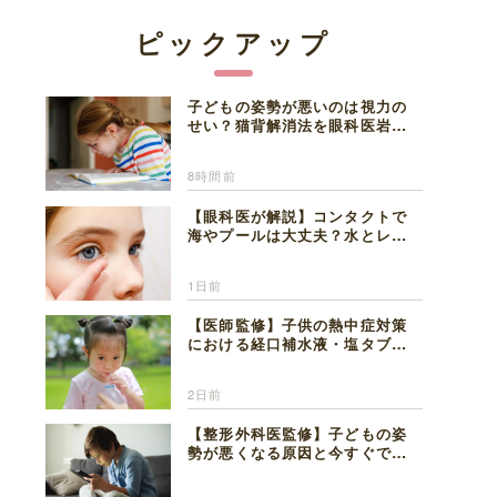
ピックアップ
子どもの姿勢が悪いのは視力の
せい？猫背解消法を眼科医岩見
理事長が解説
8時間前
【眼科医が解説】コンタクトで
海やプールは大丈夫？水とレン
ズの注意点
1日前
【医師監修】子供の熱中症対策
における経口補水液・塩タブレ
ットの適切な活用法と水分補給
の注意点
2日前
【整形外科医監修】子どもの姿
勢が悪くなる原因と今すぐでき
る改善習慣４選