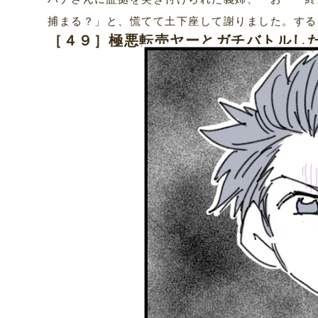
捕まる？」と、慌てて土下座して謝りました。する
［４９］極悪転売ヤーとガチバトルし