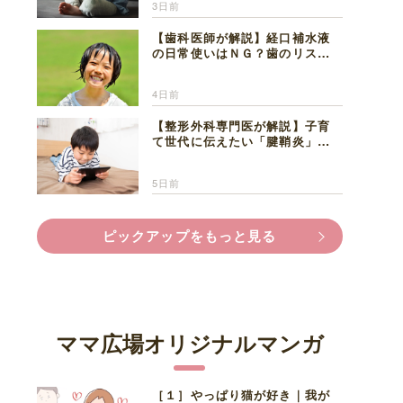
3日前
【歯科医師が解説】経口補水液
の日常使いはＮＧ？歯のリスク
と熱中症対策
4日前
【整形外科専門医が解説】子育
て世代に伝えたい「腱鞘炎」の
正しい知識と対処法
5日前
ピックアップをもっと見る
ママ広場オリジナルマンガ
［１］やっぱり猫が好き｜我が