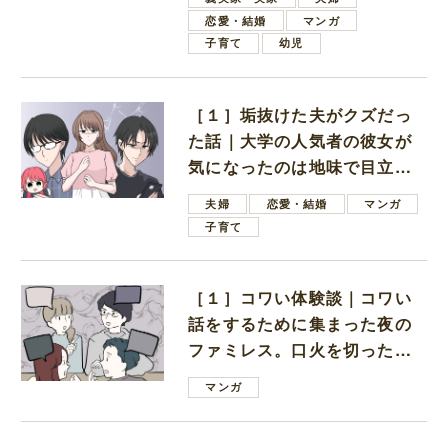
恋愛・結婚
マンガ
子育て
幼児
［１］垢抜けた夫がクズだっ
た話｜大学の人気者の彼女が
気になったのは地味で目立た
ない男子学生
夫婦
恋愛・結婚
マンガ
子育て
［１］コワい体験談｜コワい
話をするために集まった夜の
ファミレス。口火を切ったの
は電車好きの男の子ママ
マンガ