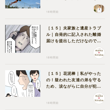
り返って思うこと
18時間前
［１５］夫家族と遺産トラブ
ル｜自発的に記入された離婚
届けを提出しただけなので、
何も問題なし
18時間前
［１５］花泥棒｜私がやった
の！疑われた友達の弟を守る
ため、涙ながらに自分が犯人
だと名乗り出た娘
18時間前