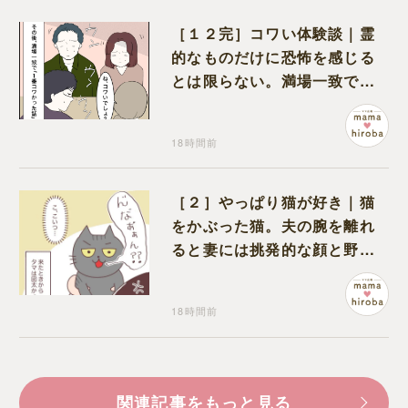
［１２完］コワい体験談｜霊
的なものだけに恐怖を感じる
とは限らない。満場一致でコ
ワいと認定された意外な体験
18時間前
［２］やっぱり猫が好き｜猫
をかぶった猫。夫の腕を離れ
ると妻には挑発的な顔と野太
い鳴き声
18時間前
関連記事をもっと見る