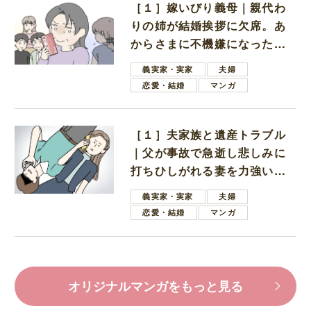
［１］嫁いびり義母｜親代わ
りの姉が結婚挨拶に欠席。あ
からさまに不機嫌になった義
母
義実家・実家
夫婦
恋愛・結婚
マンガ
［１］夫家族と遺産トラブル
｜父が事故で急逝し悲しみに
打ちひしがれる妻を力強い言
葉で励ます夫
義実家・実家
夫婦
恋愛・結婚
マンガ
オリジナルマンガをもっと見る