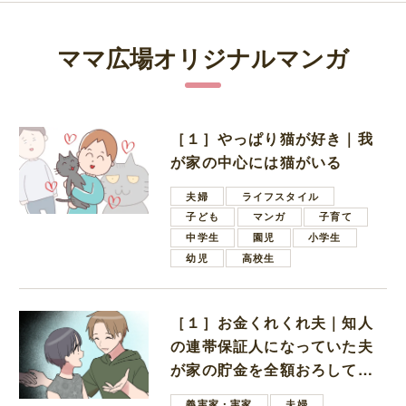
ママ広場オリジナルマンガ
［１］やっぱり猫が好き｜我
が家の中心には猫がいる
夫婦
ライフスタイル
子ども
マンガ
子育て
中学生
園児
小学生
幼児
高校生
［１］お金くれくれ夫｜知人
の連帯保証人になっていた夫
が家の貯金を全額おろしてほ
しいと言ってきた
義実家・実家
夫婦