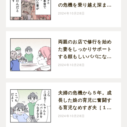
の危機を乗り越え深まっ
た家族の絆。育児なめす
2024年10月28日
ぎ夫［２０１完］｜くま
おのマンガ堂
両親のお店で修行を始め
た妻をしっかりサポート
する頼もしいパパになっ
た育児なめすぎ夫［２０
2024年10月28日
０］｜くまおのマンガ堂
夫婦の危機から５年。成
長した娘の育児に奮闘す
る育児なめすぎ夫［１９
９］｜くまおのマンガ堂
2024年10月28日