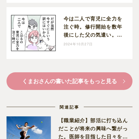
今は二人で育児に全力を
注ぐ時。修行開始を数年
後にした父の気遣い。育
児なめすぎ夫［１９８］
2024年10月27日
｜くまおのマンガ堂
くまおさんの書いた記事をもっと見る
関連記事
【職業紹介】部活に打ち込ん
だことが将来の興味へ繋がっ
た。医師を目指した日々を振