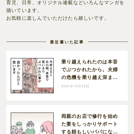
育児、日常、オリジナル連載などいろんなマンガを
描いています。
お気軽に楽しんでいただけたら嬉しいです。
最近書いた記事
乗り越えられたのは本音
でぶつかれたから。夫婦
の危機を乗り越え深まっ
た家族の絆。育児なめす
2024年10月28日
ぎ夫［２０１完］｜くま
おのマンガ堂
両親のお店で修行を始め
た妻をしっかりサポート
する頼もしいパパになっ