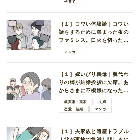
子育て
［１］コワい体験談｜コワい
話をするために集まった夜の
ファミレス。口火を切ったの
は電車好きの男の子ママ
マンガ
［１］嫁いびり義母｜親代わ
りの姉が結婚挨拶に欠席。あ
からさまに不機嫌になった義
母
義実家・実家
夫婦
恋愛・結婚
マンガ
［１］夫家族と遺産トラブル
｜父が事故で急逝し悲しみに