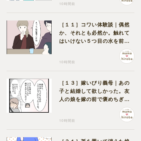
10時間前
［１１］コワい体験談｜偶然
か、それとも必然か。触れて
はいけない５つ目の水を前に
コワい話を続ける一同
10時間前
［１３］嫁いびり義母｜あの
子と結婚して欲しかった。友
人の娘を嫁の前で褒めちぎる
無神経な義母
10時間前