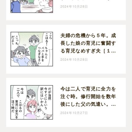
た育児なめすぎ夫［２０
2024年10月28日
０］｜くまおのマンガ堂
夫婦の危機から５年。成
長した娘の育児に奮闘す
る育児なめすぎ夫［１９
９］｜くまおのマンガ堂
2024年10月28日
今は二人で育児に全力を
注ぐ時。修行開始を数年
後にした父の気遣い。育
児なめすぎ夫［１９８］
2024年10月27日
｜くまおのマンガ堂