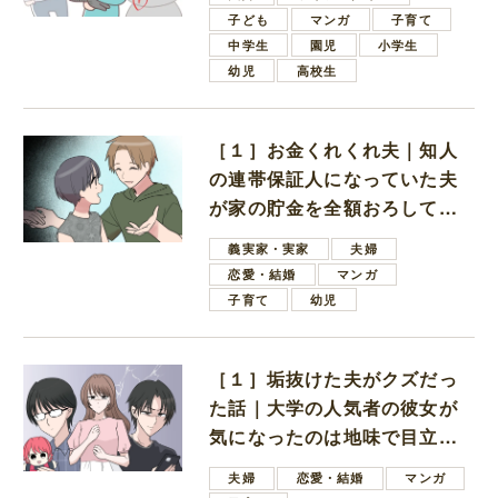
子ども
マンガ
子育て
中学生
園児
小学生
幼児
高校生
［１］お金くれくれ夫｜知人
の連帯保証人になっていた夫
が家の貯金を全額おろしてほ
しいと言ってきた
義実家・実家
夫婦
恋愛・結婚
マンガ
子育て
幼児
［１］垢抜けた夫がクズだっ
た話｜大学の人気者の彼女が
気になったのは地味で目立た
ない男子学生
夫婦
恋愛・結婚
マンガ