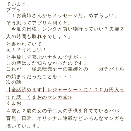
ています。
ブブッ
「！お義姉さんからメッセージだ。めずらしい」
そう思ってアプリを開くと、
「今度の日曜、シンタと買い物行っていい？夫婦２
人の時間も取れるでしょ？」
と書かれていて、
え！？うれしい！
と手放しで喜ぶハナさんですが・・
この時はまだ知らなかったのです。
これが・・極悪転売ヤーの義姉との・・ガチバトル
の始まりだったことを・・！
次の話
【全話読めます】レジャーシートに１００万円入っ
てた話｜くまおのマンガ堂≫
くまお
４歳と２歳の女の子二人の子供を育てているパパ
育児、日常、オリジナル連載などいろんなマンガを
描いています。