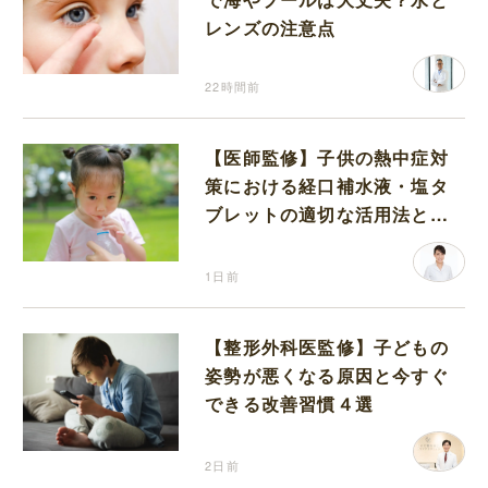
レンズの注意点
22時間前
【医師監修】子供の熱中症対
策における経口補水液・塩タ
ブレットの適切な活用法と水
分補給の注意点
1日前
【整形外科医監修】子どもの
姿勢が悪くなる原因と今すぐ
できる改善習慣４選
2日前