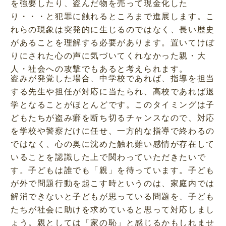
を強要したり、盗んだ物を売って現金化した
り・・・と犯罪に触れるところまで進展します。こ
れらの現象は突発的に生じるのではなく、長い歴史
があることを理解する必要があります。置いてけぼ
りにされた心の声に気づいてくれなかった親・大
人・社会への攻撃でもあると考えられます。
盗みが発覚した場合、中学校であれば、指導を担当
する先生や担任が対応に当たられ、高校であれば退
学となることがほとんどです。このタイミングは子
どもたちが盗み癖を断ち切るチャンスなので、対応
を学校や警察だけに任せ、一方的な指導で終わるの
ではなく、心の奥に沈めた触れ難い感情が存在して
いることを認識した上で関わっていただきたいで
す。子どもは誰でも「親」を待っています。子ども
が外で問題行動を起こす時というのは、家庭内では
解消できないと子どもが思っている問題を、子ども
たちが社会に助けを求めていると思って対応しまし
ょう。親としては「家の恥」と感じるかもしれませ