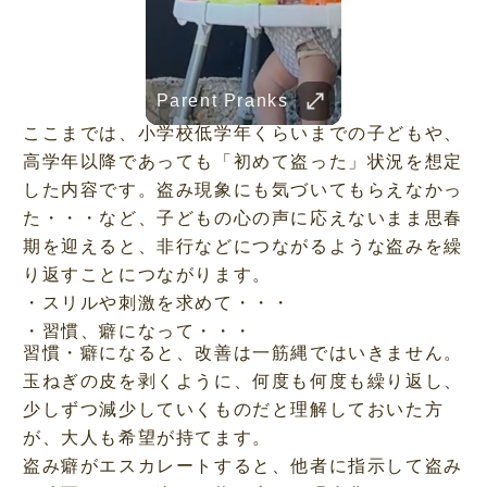
Her Standards Are Already High
TRUVID 野生の北海道 – 雪と自然
Parent Pranks
TRUVID 広島と宮島 – 歴史と美しさ
TRUVID 魅力的な京都――時を超える静寂と伝統美
TRUVID 餅 ― 日本のやさしい甘さと伝統の味
Childhood Memorie
Her standards are already high
ここまでは、小学校低学年くらいまでの子どもや、
高学年以降であっても「初めて盗った」状況を想定
した内容です。盗み現象にも気づいてもらえなかっ
た・・・など、子どもの心の声に応えないまま思春
期を迎えると、非行などにつながるような盗みを繰
り返すことにつながります。
・スリルや刺激を求めて・・・
・習慣、癖になって・・・
習慣・癖になると、改善は一筋縄ではいきません。
玉ねぎの皮を剥くように、何度も何度も繰り返し、
少しずつ減少していくものだと理解しておいた方
が、大人も希望が持てます。
盗み癖がエスカレートすると、他者に指示して盗み