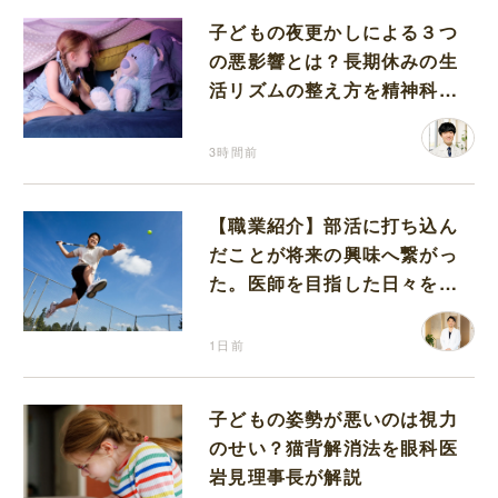
子どもの夜更かしによる３つ
の悪影響とは？長期休みの生
活リズムの整え方を精神科医
が解説
3時間前
【職業紹介】部活に打ち込ん
だことが将来の興味へ繋がっ
た。医師を目指した日々を振
り返って思うこと
1日前
子どもの姿勢が悪いのは視力
のせい？猫背解消法を眼科医
岩見理事長が解説