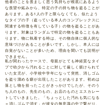
他者のことを羨ましく思う気持ちが根底にあるよう
な羨望や妬みから、特定の子の持ち物を盗ることが
あります。ある1人の子と限らなくても、似たよう
なタイプの子（盗っている本人のコンプレックスに
関連する特徴を有している子）の物を盗ることがあ
ります。対象はランダムで特定の物を盗ることもあ
ります。物に執着する時は、その物自体に個人的な
意味づけがあることが多いです。しかし、本人には
自覚がないことが多いため、理由を聞いても説明が
できません。
私が関わったケースで、母親がとても神経質なタイ
プで幼少から汚れることに対して厳しく躾けられて
いた女児が、小学校中学年になって突然、消しゴム
を盗り溜める癖が出現したことがあります。初めは
落とし物を拾ったことがきっかけでしたが、そのう
ち人のもの、先生のもの、お店のものとエスカレー
トしていきました。「ちょっとした汚れも気になる
＝消しゴムで消す」が彼女の無意識の中で繋がり、