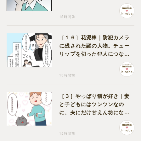
えない元夫
15時間前
［１６］花泥棒｜防犯カメラ
に残された謎の人物。チュー
リップを切った犯人につなが
る証拠になるのか期待する
15時間前
［３］やっぱり猫が好き｜妻
と子どもにはツンツンなの
に、夫にだけ甘えん坊になる
猫のギャップに癒される
15時間前