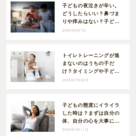
子どもの夜泣きが辛い。
どうしたらいい？鼻づま
りや痒みはない？子ども
の様子を観察して対応し
2025年8月7日
ましょう
トイレトレーニングが進
まないのはうちの子だ
け？タイミングや子ども
の「真似力」を活用して
2025年7月30日
自信につなげましょう
子どもの態度にイライラ
した時は？まずは自分の
体、自分の心を大事にす
ることが大切です。
2025年3月11日