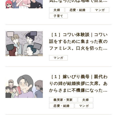
気になったのは地味で目立た
ない男子学生
夫婦
恋愛・結婚
マンガ
子育て
［１］コワい体験談｜コワい
話をするために集まった夜の
ファミレス。口火を切ったの
は電車好きの男の子ママ
マンガ
［１］嫁いびり義母｜親代わ
りの姉が結婚挨拶に欠席。あ
からさまに不機嫌になった義
母
義実家・実家
夫婦
恋愛・結婚
マンガ