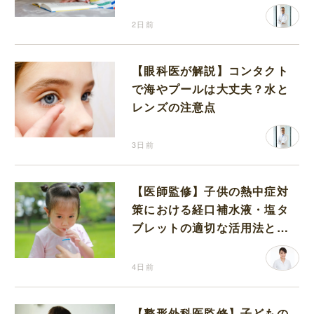
2日前
【眼科医が解説】コンタクト
で海やプールは大丈夫？水と
レンズの注意点
3日前
【医師監修】子供の熱中症対
策における経口補水液・塩タ
ブレットの適切な活用法と水
分補給の注意点
4日前
【整形外科医監修】子どもの