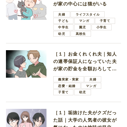
が家の中心には猫がいる
夫婦
ライフスタイル
子ども
マンガ
子育て
中学生
園児
小学生
幼児
高校生
［１］お金くれくれ夫｜知人
の連帯保証人になっていた夫
が家の貯金を全額おろしてほ
しいと言ってきた
義実家・実家
夫婦
恋愛・結婚
マンガ
子育て
幼児
［１］垢抜けた夫がクズだっ
た話｜大学の人気者の彼女が