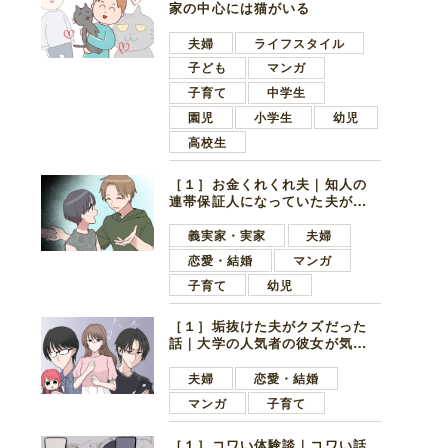
家の中心には猫がいる
夫婦
ライフスタイル
子ども
マンガ
子育て
中学生
園児
小学生
幼児
高校生
［１］お金くれくれ夫｜知人の
連帯保証人になっていた夫が家
の貯金を全額おろしてほしいと
言ってきた
義実家・実家
夫婦
恋愛・結婚
マンガ
子育て
幼児
［１］垢抜けた夫がクズだった
話｜大学の人気者の彼女が気に
なったのは地味で目立たない男
子学生
夫婦
恋愛・結婚
マンガ
子育て
［１］コワい体験談｜コワい話