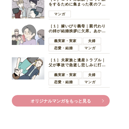
をするために集まった夜のファ
ミレス。口火を切ったのは電車
好きの男の子ママ
マンガ
［１］嫁いびり義母｜親代わり
の姉が結婚挨拶に欠席。あから
さまに不機嫌になった義母
義実家・実家
夫婦
恋愛・結婚
マンガ
［１］夫家族と遺産トラブル｜
父が事故で急逝し悲しみに打ち
ひしがれる妻を力強い言葉で励
ます夫
義実家・実家
夫婦
恋愛・結婚
マンガ
オリジナルマンガをもっと見る