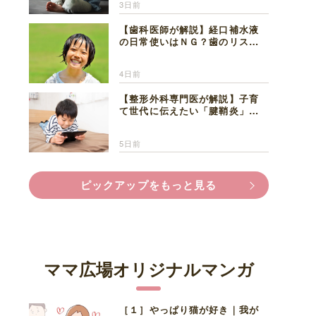
3日前
【歯科医師が解説】経口補水液
の日常使いはＮＧ？歯のリスク
と熱中症対策
4日前
【整形外科専門医が解説】子育
て世代に伝えたい「腱鞘炎」の
正しい知識と対処法
5日前
ピックアップをもっと見る
ママ広場オリジナルマンガ
［１］やっぱり猫が好き｜我が