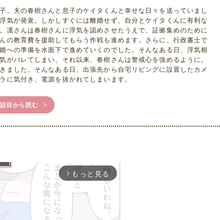
子。夫の春樹さんと息子のケイタくんと幸せな日々を送っていまし
浮気が発覚。しかしすぐには離婚せず、自分とケイタくんに有利な
。凛さんは春樹さんに浮気を認めさせたうえで、証拠集めのために
んの教育費を援助してもらう作戦も進めます。さらに、行政書士で
婚への準備を水面下で進めていくのでした。そんなある日、浮気相
気がバレてしまい、それ以来、春樹さんは警戒心を強めるように。
きました。そんなある日、出張先から自宅リビングに設置したカメ
ラに気付き、電源を抜かれてしまいます。
1話目から読む
もっと見る
arrow_forward_ios