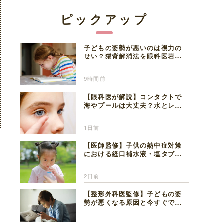
ピックアップ
子どもの姿勢が悪いのは視力の
せい？猫背解消法を眼科医岩見
理事長が解説
9時間前
【眼科医が解説】コンタクトで
海やプールは大丈夫？水とレン
ズの注意点
1日前
【医師監修】子供の熱中症対策
における経口補水液・塩タブレ
ットの適切な活用法と水分補給
の注意点
2日前
【整形外科医監修】子どもの姿
勢が悪くなる原因と今すぐでき
る改善習慣４選