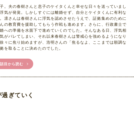
子。夫の春樹さんと息子のケイタくんと幸せな日々を送っていまし
浮気が発覚。しかしすぐには離婚せず、自分とケイタくんに有利な
。凛さんは春樹さんに浮気を認めさせたうえで、証拠集めのために
んの教育費を援助してもらう作戦も進めます。さらに、行政書士で
婚への準備を水面下で進めていくのでした。そんなある日、浮気相
気がバレてしまい、それ以来春樹さんは警戒心を強めるようになり
徐々に焦り始めますが、浩明さんの「焦るなよ、ここまでは順調な
拠を取ることに決めたのでした。
1話目から読む
が過ぎていく
/