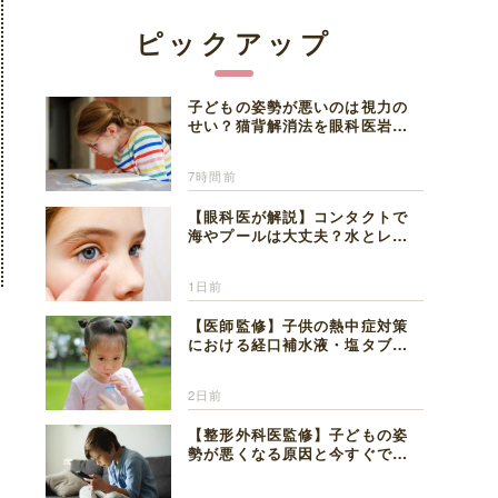
ピックアップ
子どもの姿勢が悪いのは視力の
せい？猫背解消法を眼科医岩見
理事長が解説
7時間前
【眼科医が解説】コンタクトで
海やプールは大丈夫？水とレン
ズの注意点
1日前
【医師監修】子供の熱中症対策
における経口補水液・塩タブレ
ットの適切な活用法と水分補給
の注意点
2日前
【整形外科医監修】子どもの姿
勢が悪くなる原因と今すぐでき
る改善習慣４選