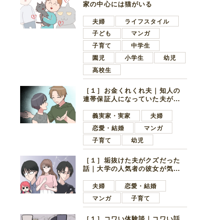
家の中心には猫がいる
夫婦
ライフスタイル
子ども
マンガ
子育て
中学生
園児
小学生
幼児
高校生
［１］お金くれくれ夫｜知人の
連帯保証人になっていた夫が家
の貯金を全額おろしてほしいと
言ってきた
義実家・実家
夫婦
恋愛・結婚
マンガ
子育て
幼児
［１］垢抜けた夫がクズだった
話｜大学の人気者の彼女が気に
なったのは地味で目立たない男
子学生
夫婦
恋愛・結婚
マンガ
子育て
［１］コワい体験談｜コワい話