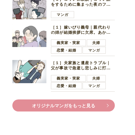
をするために集まった夜のファ
ミレス。口火を切ったのは電車
好きの男の子ママ
マンガ
［１］嫁いびり義母｜親代わり
の姉が結婚挨拶に欠席。あから
さまに不機嫌になった義母
義実家・実家
夫婦
恋愛・結婚
マンガ
［１］夫家族と遺産トラブル｜
父が事故で急逝し悲しみに打ち
ひしがれる妻を力強い言葉で励
ます夫
義実家・実家
夫婦
恋愛・結婚
マンガ
オリジナルマンガをもっと見る