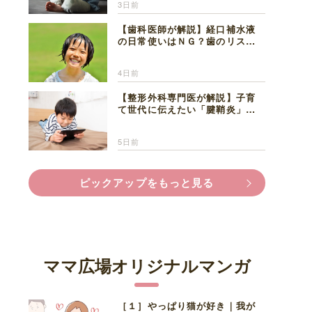
3日前
【歯科医師が解説】経口補水液
の日常使いはＮＧ？歯のリスク
と熱中症対策
4日前
【整形外科専門医が解説】子育
て世代に伝えたい「腱鞘炎」の
正しい知識と対処法
5日前
ピックアップをもっと見る
ママ広場オリジナルマンガ
［１］やっぱり猫が好き｜我が