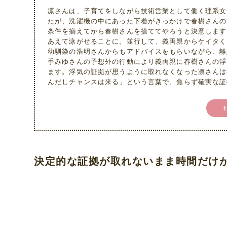
凛さんは、子育てをしながら技術営業として働く理系女
たが、洗濯機の中にあった下着がきっかけで春樹さんの
条件を揃えてから春樹さんを捨ててやろうと決意します
あえて泳がせることに。並行して、義両親からケイタく
幼馴染の浩明さんからもアドバイスをもらいながら、離
手みゆさんの予想外の行動により義両親に春樹さんの浮
ます。浮気の証拠が思うように取れなくなった凛さんは
んだしチャンスは来る」という言葉で、焦らず確実な証
決定的な証拠が取れないまま時間だけ
L
o
U
a
n
d
m
e
u
d
t
:
e
3
3